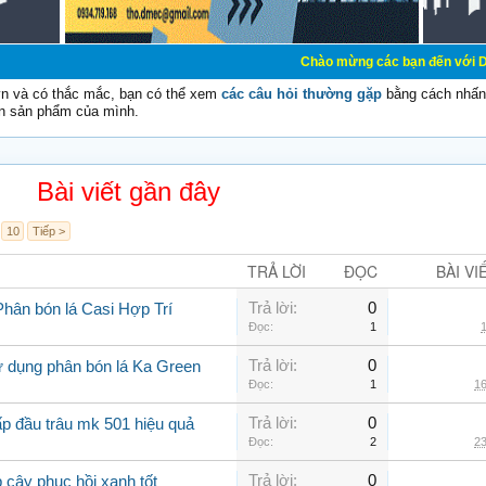
Chào mừng các bạn đến với Diễn đàn Cơ Điện
vn và có thắc mắc, bạn có thể xem
các câu hỏi thường gặp
bằng cách nhấn 
n sản phẩm của mình.
Bài viết gần đây
10
Tiếp >
TRẢ LỜI
ĐỌC
BÀI VI
Trả lời:
0
Phân bón lá Casi Hợp Trí
Đọc:
1
1
Trả lời:
0
ử dụng phân bón lá Ka Green
Đọc:
1
16
Trả lời:
0
ấp đầu trâu mk 501 hiệu quả
Đọc:
2
23
Trả lời:
0
 cây phục hồi xanh tốt