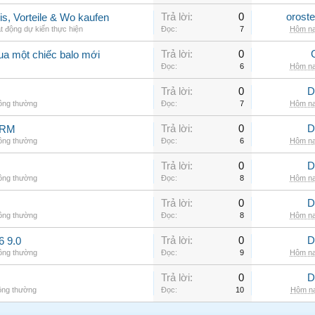
Trả lời:
0
orost
is, Vorteile & Wo kaufen
t động dự kiến thực hiện
Đọc:
7
Hôm na
Trả lời:
0
ua một chiếc balo mới
Đọc:
6
Hôm na
Trả lời:
0
D
hông thường
Đọc:
7
Hôm na
Trả lời:
0
D
ARM
hông thường
Đọc:
6
Hôm na
Trả lời:
0
D
hông thường
Đọc:
8
Hôm na
Trả lời:
0
D
hông thường
Đọc:
8
Hôm na
Trả lời:
0
D
6 9.0
hông thường
Đọc:
9
Hôm na
Trả lời:
0
D
ông thường
Đọc:
10
Hôm na