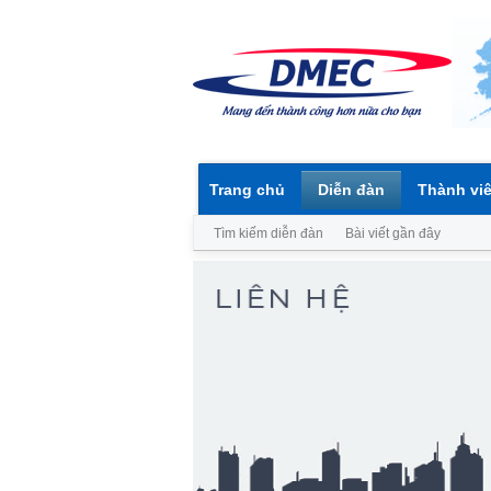
Trang chủ
Diễn đàn
Thành vi
Tìm kiếm diễn đàn
Bài viết gần đây