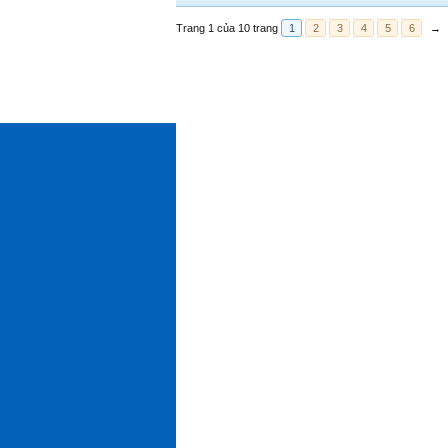
Trang 1 của 10 trang
1
2
3
4
5
6
→