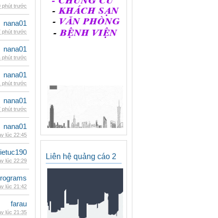
 phút trước
nana01
 phút trước
nana01
 phút trước
nana01
 phút trước
nana01
 phút trước
nana01
y lúc 22:45
ietuc190
Liên hệ quảng cáo 2
y lúc 22:29
rograms
y lúc 21:42
farau
y lúc 21:35