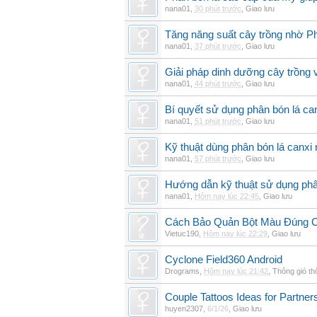
nana01
,
30 phút trước
,
Giao lưu
Tăng năng suất cây trồng nhờ Ph
nana01
,
37 phút trước
,
Giao lưu
Giải pháp dinh dưỡng cây trồng 
nana01
,
44 phút trước
,
Giao lưu
Bí quyết sử dụng phân bón lá can
nana01
,
51 phút trước
,
Giao lưu
Kỹ thuật dùng phân bón lá canxi n
nana01
,
57 phút trước
,
Giao lưu
Hướng dẫn kỹ thuật sử dụng phâ
nana01
,
Hôm nay lúc 22:45
,
Giao lưu
Cách Bảo Quản Bột Màu Đúng 
Vietuc190
,
Hôm nay lúc 22:29
,
Giao lưu
Cyclone Field360 Android
Drograms
,
Hôm nay lúc 21:42
,
Thông gió t
Couple Tattoos Ideas for Partne
huyen2307
,
6/1/26
,
Giao lưu