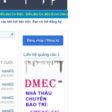
 - Diễn đàn Cơ điện là nơi chia sẽ kiến thức kinh nghiệm trong lãnh vực cơ điệ
vào liên kết bên trên. Bạn có thể
đăng ký
Đăng nhập / Đăng ký
Liên hệ quảng cáo 1
ẾT CUỐI
nana01
 phút trước
nana01
 phút trước
nana01
 phút trước
nana01