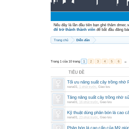
Nếu đây là lần đầu tiên bạn ghé thăm dmec.
để trở thành thành viên
để bắt đầu đăng bá
Trang chủ
Diễn đàn
Trang 1 của 10 trang
1
2
3
4
5
6
→
TIÊU ĐỀ
Tối ưu năng suất cây trồng nhờ 
nana01
,
1 phút trước
,
Giao lưu
Tăng năng suất cây trồng nhờ s
nana01
,
16 phút trước
,
Giao lưu
Kỹ thuật dùng phân bón lá cao c
nana01
,
23 phút trước
,
Giao lưu
Phân bón lá cao cấp của Mỹ giúp