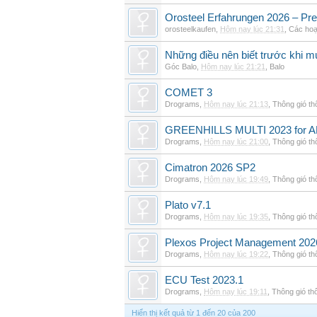
Orosteel Erfahrungen 2026 – Pre
orosteelkaufen
,
Hôm nay lúc 21:31
,
Các hoạ
Những điều nên biết trước khi m
Góc Balo
,
Hôm nay lúc 21:21
,
Balo
COMET 3
Drograms
,
Hôm nay lúc 21:13
,
Thông gió t
GREENHILLS MULTI 2023 for 
Drograms
,
Hôm nay lúc 21:00
,
Thông gió t
Cimatron 2026 SP2
Drograms
,
Hôm nay lúc 19:49
,
Thông gió t
Plato v7.1
Drograms
,
Hôm nay lúc 19:35
,
Thông gió t
Plexos Project Management 202
Drograms
,
Hôm nay lúc 19:22
,
Thông gió t
ECU Test 2023.1
Drograms
,
Hôm nay lúc 19:11
,
Thông gió th
Hiển thị kết quả từ 1 đến 20 của 200