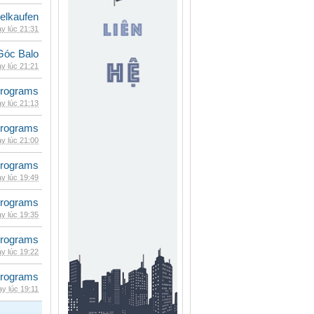
eelkaufen
y lúc 21:31
Góc Balo
y lúc 21:21
rograms
y lúc 21:13
rograms
y lúc 21:00
rograms
y lúc 19:49
rograms
y lúc 19:35
rograms
y lúc 19:22
rograms
y lúc 19:11