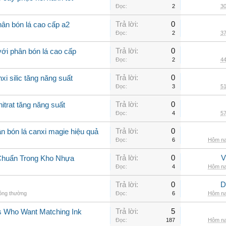
Đọc:
2
30
Trả lời:
0
ân bón lá cao cấp a2
Đọc:
2
37
Trả lời:
0
với phân bón lá cao cấp
Đọc:
2
44
Trả lời:
0
xi silic tăng năng suất
Đọc:
3
51
Trả lời:
0
itrat tăng năng suất
Đọc:
4
57
Trả lời:
0
n bón lá canxi magie hiệu quả
Đọc:
6
Hôm na
Trả lời:
0
V
Chuẩn Trong Kho Nhựa
Đọc:
4
Hôm na
Trả lời:
0
D
hông thường
Đọc:
6
Hôm na
Trả lời:
5
rs Who Want Matching Ink
Đọc:
187
Hôm na