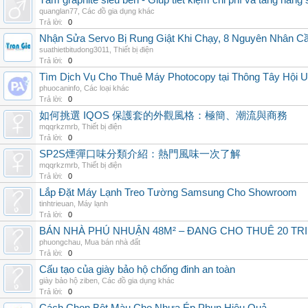
Tấm graphite siêu bền - Giúp tiết kiệm chi phí và tăng năng 
quanglan77
,
Các đồ gia dụng khác
Trả lời:
0
Nhận Sửa Servo Bị Rung Giật Khi Chạy, 8 Nguyên Nhân C
suathietbitudong3011
,
Thiết bị điện
Trả lời:
0
Tìm Dịch Vụ Cho Thuê Máy Photocopy tại Thông Tây Hội U
phuocaninfo
,
Các loại khác
Trả lời:
0
如何挑選 IQOS 保護套的外觀風格：極簡、潮流與商務
mqqrkzmrb
,
Thiết bị điện
Trả lời:
0
SP2S煙彈口味分類介紹：熱門風味一次了解
mqqrkzmrb
,
Thiết bị điện
Trả lời:
0
Lắp Đặt Máy Lạnh Treo Tường Samsung Cho Showroom
tinhtrieuan
,
Máy lạnh
Trả lời:
0
BÁN NHÀ PHÚ NHUẬN 48M² – ĐANG CHO THUÊ 20 TRIỆ
phuongchau
,
Mua bán nhà đất
Trả lời:
0
Cấu tạo của giày bảo hộ chống đinh an toàn
giày bảo hộ ziben
,
Các đồ gia dụng khác
Trả lời:
0