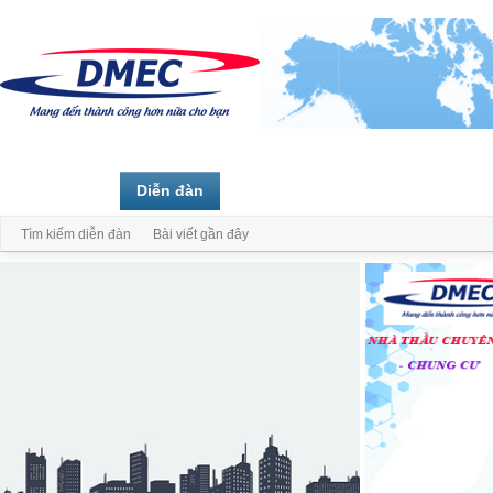
Trang chủ
Diễn đàn
Thành viên
Tìm kiếm diễn đàn
Bài viết gần đây