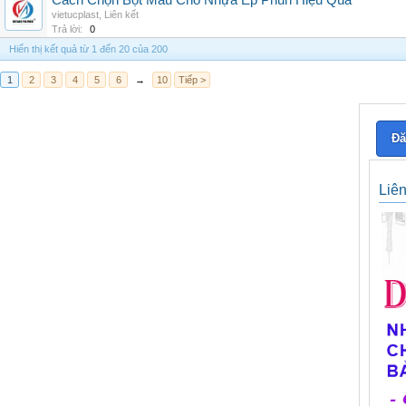
Cách Chọn Bột Màu Cho Nhựa Ép Phun Hiệu Quả
vietucplast
,
Liên kết
Trả lời:
0
Hiển thị kết quả từ 1 đến 20 của 200
1
2
3
4
5
6
→
10
Tiếp >
Đă
Liê