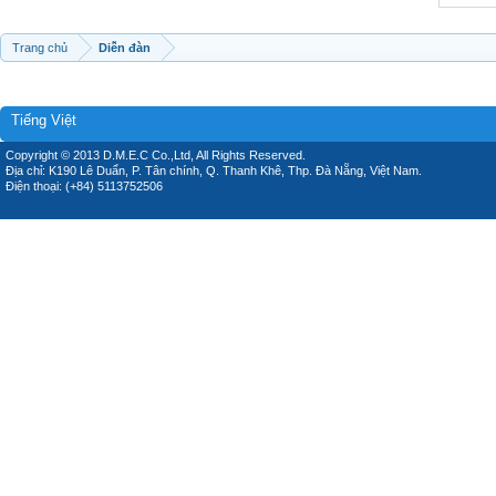
Trang chủ
Diễn đàn
Tiếng Việt
Copyright © 2013 D.M.E.C Co.,Ltd, All Rights Reserved.
Địa chỉ: K190 Lê Duẩn, P. Tân chính, Q. Thanh Khê, Thp. Đà Nẵng, Việt Nam.
Điện thoại: (+84) 5113752506