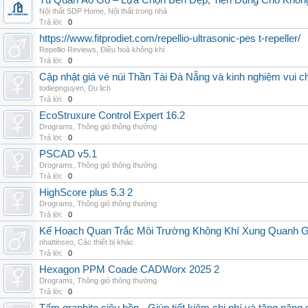
Tủ Quần Áo Gỗ – Lựa Chọn Bền Đẹp, Tiện Dụng Cho Khôn
Nội thất SDP Home
,
Nội thất trong nhà
Trả lời:
0
https://www.fitprodiet.com/repellio-ultrasonic-pes t-repeller/
Repellio Reviews
,
Điều hoà không khí
Trả lời:
0
Cập nhật giá vé núi Thần Tài Đà Nẵng và kinh nghiệm vui c
todiepnguyen
,
Du lịch
Trả lời:
0
EcoStruxure Control Expert 16.2
Drograms
,
Thông gió thông thường
Trả lời:
0
PSCAD v5.1
Drograms
,
Thông gió thông thường
Trả lời:
0
HighScore plus 5.3 2
Drograms
,
Thông gió thông thường
Trả lời:
0
Kế Hoạch Quan Trắc Môi Trường Không Khí Xung Quanh
nhattinseo
,
Các thiết bị khác
Trả lời:
0
Hexagon PPM Coade CADWorx 2025 2
Drograms
,
Thông gió thông thường
Trả lời:
0