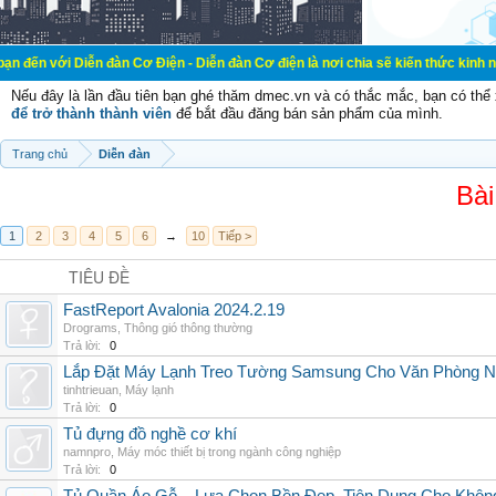
ễn đàn Cơ Điện - Diễn đàn Cơ điện là nơi chia sẽ kiến thức kinh nghiệm trong 
Nếu đây là lần đầu tiên bạn ghé thăm dmec.vn và có thắc mắc, bạn có th
để trở thành thành viên
để bắt đầu đăng bán sản phẩm của mình.
Trang chủ
Diễn đàn
Bài
1
2
3
4
5
6
→
10
Tiếp >
TIÊU ĐỀ
FastReport Avalonia 2024.2.19
Drograms
,
Thông gió thông thường
Trả lời:
0
Lắp Đặt Máy Lạnh Treo Tường Samsung Cho Văn Phòng 
tinhtrieuan
,
Máy lạnh
Trả lời:
0
Tủ đựng đồ nghề cơ khí
namnpro
,
Máy móc thiết bị trong ngành công nghiệp
Trả lời:
0