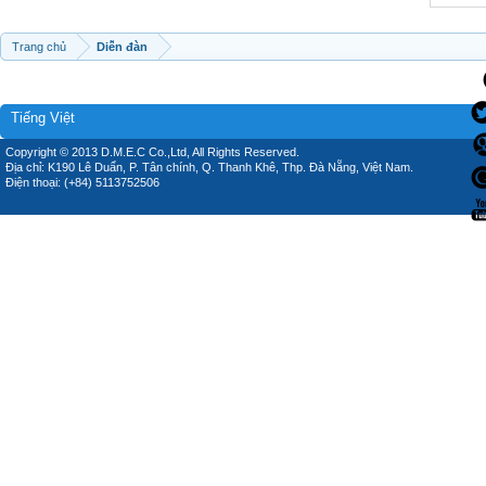
Trang chủ
Diễn đàn
Tiếng Việt
Copyright © 2013 D.M.E.C Co.,Ltd, All Rights Reserved.
Địa chỉ: K190 Lê Duẩn, P. Tân chính, Q. Thanh Khê, Thp. Đà Nẵng, Việt Nam.
Điện thoại: (+84) 5113752506