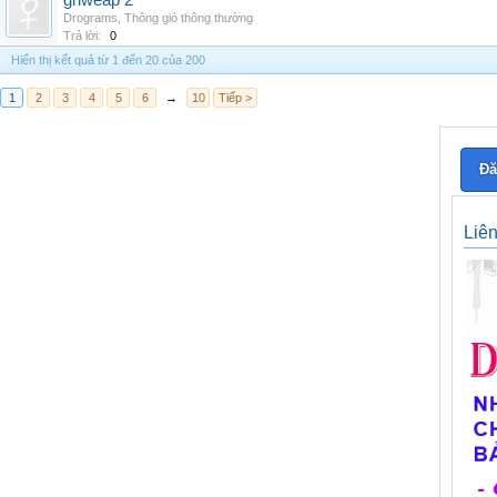
grlweap 2
Drograms
,
Thông gió thông thường
Trả lời:
0
Hiển thị kết quả từ 1 đến 20 của 200
1
2
3
4
5
6
→
10
Tiếp >
Đă
Liê