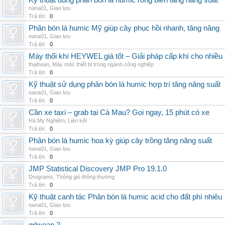
Kỹ thuật dùng phân bón lá humic rong biển tăng năng suất
nana01
,
Giao lưu
Trả lời:
0
Phân bón lá humic Mỹ giúp cây phục hồi nhanh, tăng năng
nana01
,
Giao lưu
Trả lời:
0
Máy thổi khí HEYWEL giá tốt – Giải pháp cấp khí cho nhiều 
thaihoan
,
Máy móc thiết bị trong ngành công nghiệp
Trả lời:
0
Kỹ thuật sử dụng phân bón lá humic hợp trí tăng năng suất
nana01
,
Giao lưu
Trả lời:
0
Cần xe taxi – grab tại Cà Mau? Gọi ngay, 15 phút có xe
Hà My Nghiêm
,
Liên kết
Trả lời:
0
Phân bón lá humic hoa kỳ giúp cây trồng tăng năng suất
nana01
,
Giao lưu
Trả lời:
0
JMP Statistical Discovery JMP Pro 19.1.0
Drograms
,
Thông gió thông thường
Trả lời:
0
Kỹ thuật canh tác Phân bón lá humic acid cho đất phì nhiêu
nana01
,
Giao lưu
Trả lời:
0