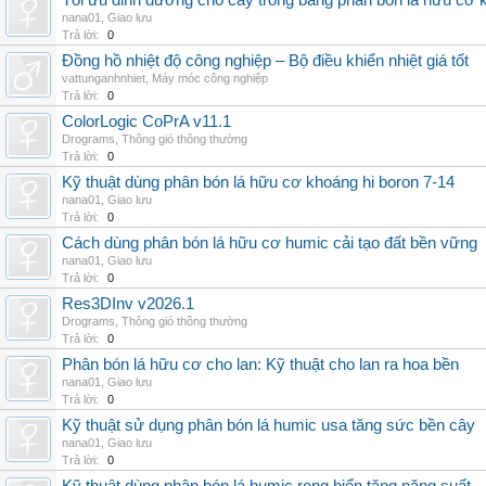
Tối ưu dinh dưỡng cho cây trồng bằng phân bón lá hữu cơ
nana01
,
Giao lưu
Trả lời:
0
Đồng hồ nhiệt độ công nghiệp – Bộ điều khiển nhiệt giá tốt
vattunganhnhiet
,
Máy móc công nghiệp
Trả lời:
0
ColorLogic CoPrA v11.1
Drograms
,
Thông gió thông thường
Trả lời:
0
Kỹ thuật dùng phân bón lá hữu cơ khoáng hi boron 7-14
nana01
,
Giao lưu
Trả lời:
0
Cách dùng phân bón lá hữu cơ humic cải tạo đất bền vững
nana01
,
Giao lưu
Trả lời:
0
Res3DInv v2026.1
Drograms
,
Thông gió thông thường
Trả lời:
0
Phân bón lá hữu cơ cho lan: Kỹ thuật cho lan ra hoa bền
nana01
,
Giao lưu
Trả lời:
0
Kỹ thuật sử dụng phân bón lá humic usa tăng sức bền cây
nana01
,
Giao lưu
Trả lời:
0