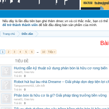
Nếu đây là lần đầu tiên bạn ghé thăm dmec.vn và có thắc mắc, bạn có th
để trở thành thành viên
để bắt đầu đăng bán sản phẩm của mình.
Trang chủ
Diễn đàn
Bài
1
2
3
4
5
6
→
10
Tiếp >
TIÊU ĐỀ
Hướng dẫn kỹ thuật sử dụng phân bón lá hữu cơ rong biển
nana01
,
Giao lưu
Trả lời:
0
Robot hút bụi lau nhà Dreame – Giải pháp dọn dẹp tiện lợi ch
Tainguyenmxh02
,
Liên kết
Trả lời:
0
Phân bón lá hữu cơ là gì? Giải pháp tăng trưởng bền vững
nana01
,
Giao lưu
Trả lời:
0