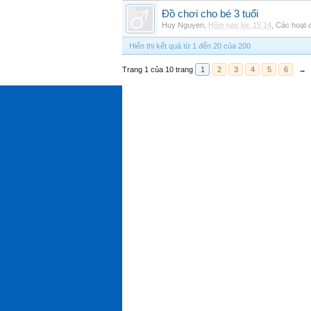
Đồ chơi cho bé 3 tuổi
Huy Nguyen
,
Hôm nay lúc 15:14
,
Các hoạt đ
Hiển thị kết quả từ 1 đến 20 của 200
Trang 1 của 10 trang
1
2
3
4
5
6
→