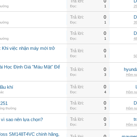
Trả lời:
0
D
thường
Đọc:
1
25
Trả lời:
0
D
thường
Đọc:
1
35
Trả lời:
0
D
thường
Đọc:
1
48
 Khi việc nhận máy mới trở
Trả lời:
0
Đọc:
1
50
ài Học Định Giá "Máu Mặt" Để
Trả lời:
0
hyunda
Đọc:
3
Hôm na
Trả lời:
0
dầu khí
hác
Đọc:
4
Hôm na
Trả lời:
0
D
C251
hông thường
Đọc:
3
Hôm na
Trả lời:
0
t
 vì sao nên lựa chọn?
Đọc:
3
Hôm na
nfoss SM148T4VC chính hãng,
Trả lời:
0
maynen