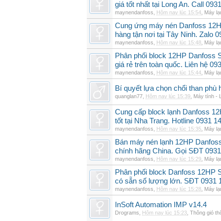
giá tốt nhất tại Long An. Call 09
maynendanfoss
,
Hôm nay lúc 15:54
,
Máy lạ
Cung ứng máy nén Danfoss 12H
hàng tận nơi tại Tây Ninh. Zalo 
maynendanfoss
,
Hôm nay lúc 15:48
,
Máy lạ
Phân phối block 12HP Danfoss
giá rẻ trên toàn quốc. Liên hệ 09
maynendanfoss
,
Hôm nay lúc 15:44
,
Máy lạ
Bí quyết lựa chọn chổi than phù 
quanglan77
,
Hôm nay lúc 15:39
,
Máy tính - 
Cung cấp block lạnh Danfoss 1
tốt tại Nha Trang. Hotline 0931 1
maynendanfoss
,
Hôm nay lúc 15:35
,
Máy lạ
Bán máy nén lạnh 12HP Danfo
chính hãng China. Gọi SĐT 0931
maynendanfoss
,
Hôm nay lúc 15:29
,
Máy lạ
Phân phối block Danfoss 12HP 
có sẵn số lượng lớn. SĐT 0931 
maynendanfoss
,
Hôm nay lúc 15:28
,
Máy lạ
InSoft Automation IMP v14.4
Drograms
,
Hôm nay lúc 15:23
,
Thông gió t