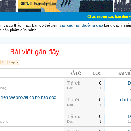
Chào mừng các bạn đến với Diễn đàn Cơ 
vn và có thắc mắc, bạn có thể xem
các câu hỏi thường gặp
bằng cách nhấn 
n sản phẩm của mình.
Bài viết gần đây
10
Tiếp >
TRẢ LỜI
ĐỌC
BÀI VI
Trả lời:
0
D
hường
Đọc:
1
5
 trên Webnovel có bộ nào đọc
Trả lời:
0
doctr
Đọc:
1
9
Trả lời:
0
D
thường
Đọc:
1
15