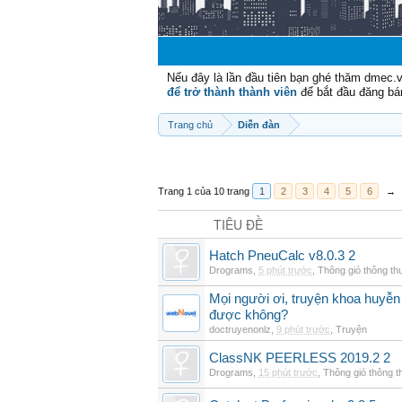
Nếu đây là lần đầu tiên bạn ghé thăm dmec.
để trở thành thành viên
để bắt đầu đăng bá
Trang chủ
Diễn đàn
Trang 1 của 10 trang
1
2
3
4
5
6
→
TIÊU ĐỀ
Hatch PneuCalc v8.0.3 2
Drograms
,
5 phút trước
,
Thông gió thông t
Mọi người ơi, truyện khoa huyễn
được không?
doctruyenonlz
,
9 phút trước
,
Truyện
ClassNK PEERLESS 2019.2 2
Drograms
,
15 phút trước
,
Thông gió thông 