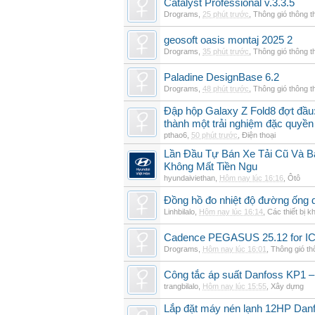
Catalyst Professional v.3.3.5
Drograms
,
25 phút trước
,
Thông gió thông 
geosoft oasis montaj 2025 2
Drograms
,
35 phút trước
,
Thông gió thông 
Paladine DesignBase 6.2
Drograms
,
48 phút trước
,
Thông gió thông 
Đập hộp Galaxy Z Fold8 đợt đầu:
thành một trải nghiệm đặc quyền
pthao6
,
50 phút trước
,
Điện thoại
Lần Đầu Tự Bán Xe Tải Cũ Và B
Không Mất Tiền Ngu
hyundaiviethan
,
Hôm nay lúc 16:16
,
Ôtô
Đồng hồ đo nhiệt độ đường ống 
Linhbilalo
,
Hôm nay lúc 16:14
,
Các thiết bị k
Cadence PEGASUS 25.12 for I
Drograms
,
Hôm nay lúc 16:01
,
Thông gió t
Công tắc áp suất Danfoss KP1 –
trangbilalo
,
Hôm nay lúc 15:55
,
Xây dựng
Lắp đặt máy nén lạnh 12HP Da