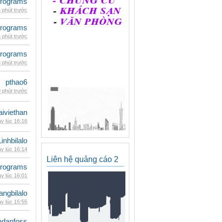
rograms
 phút trước
rograms
 phút trước
rograms
 phút trước
pthao6
 phút trước
iviethan
y lúc 16:16
Linhbilalo
y lúc 16:14
Liên hệ quảng cáo 2
rograms
y lúc 16:01
rangbilalo
y lúc 15:55
danfoss