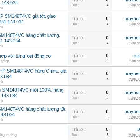
31 143 034
Đọc:
4
Hôm na
nh
P SM148T4VC giá tốt, giao
Trả lời:
0
maynen
0931 143 034
Đọc:
4
Hôm na
nh
 SM148T4VC hàng chất lượng,
Trả lời:
0
maynen
31 143 034
Đọc:
4
Hôm na
nh
Trả lời:
0
qu
hợp với từng loại động cơ
Laptop
Đọc:
5
Hôm na
2HP SM148T4VC hàng China, giá
Trả lời:
0
maynen
43 034
Đọc:
5
Hôm na
nh
ss SM148T4VC mới 100%, hàng
Trả lời:
0
maynen
 143 034
Đọc:
5
Hôm na
nh
SM148T4VC hàng chất lượng tốt,
Trả lời:
0
maynen
143 034
Đọc:
5
Hôm na
nh
Trả lời:
0
D
hông thường
Đọc:
5
Hôm na