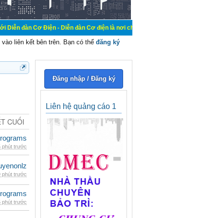
Điện - Diễn đàn Cơ điện là nơi chia sẽ kiến thức kinh nghiệm trong lãnh vực c
vào liên kết bên trên. Bạn có thể
đăng ký
Đăng nhập / Đăng ký
Liên hệ quảng cáo 1
ẾT CUỐI
rograms
 phút trước
uyenonlz
 phút trước
rograms
 phút trước