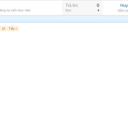
Trả lời:
0
Huy
ộng dự kiến thực hiện
Đọc:
4
Hôm na
10
Tiếp >