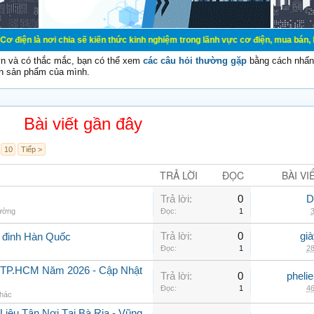
 chia sẽ kiến thức kinh nghiệm trong lãnh vực cơ điện, mua bán, ký gửi, cho th
vn và có thắc mắc, bạn có thể xem
các câu hỏi thường gặp
bằng cách nhấn 
n sản phẩm của mình.
Bài viết gần đây
10
Tiếp >
TRẢ LỜI
ĐỌC
BÀI VI
Trả lời:
0
D
hường
Đọc:
1
3
Trả lời:
0
gi
g đinh Hàn Quốc
Đọc:
1
28
i TP.HCM Năm 2026 - Cập Nhật
Trả lời:
0
pheli
Đọc:
1
46
khác
iệu Tận Nơi Tại Bà Rịa - Vũng