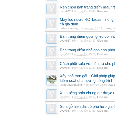
Nên chọn bàn trang điểm màu t
vyvy937
,
Hôm nay lúc 13:40
,
Giao lưu
Máy lọc nước RO Tadashi nóng 
cả gia đình
tadashi.amida
,
Hôm nay lúc 13:39
,
Hướng dẫ
Bàn trang điểm gương led có nh
vyvy937
,
Hôm nay lúc 13:37
,
Giao lưu
Bàn trang điểm nhỏ gọn cho ph
vyvy937
,
Hôm nay lúc 13:35
,
Giao lưu
Cách phối sofa với bàn trà cho 
vyvy937
,
Hôm nay lúc 13:31
,
Giao lưu
Xây nhà trọn gói – Giải pháp giúp
kiểm soát chất lượng công trình
kientrucvietquang
,
Hôm nay lúc 13:30
,
Xây 
Xu hướng sofa chung cư được 
vyvy937
,
Hôm nay lúc 13:27
,
Giao lưu
Sofa gỗ hiện đại có phù hợp gia 
vyvy937
,
Hôm nay lúc 13:23
,
Giao lưu