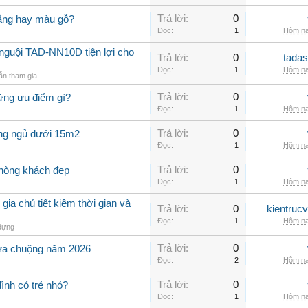
Trả lời:
0
rắng hay màu gỗ?
Đọc:
1
Hôm na
nguội TAD-NN10D tiện lợi cho
Trả lời:
0
tadas
Đọc:
1
Hôm na
n tham gia
Trả lời:
0
ững ưu điểm gì?
Đọc:
1
Hôm na
Trả lời:
0
òng ngủ dưới 15m2
Đọc:
1
Hôm na
Trả lời:
0
phòng khách đẹp
Đọc:
1
Hôm na
 gia chủ tiết kiệm thời gian và
Trả lời:
0
kientruc
Đọc:
1
Hôm na
dựng
Trả lời:
0
ưa chuộng năm 2026
Đọc:
2
Hôm na
Trả lời:
0
đình có trẻ nhỏ?
Đọc:
1
Hôm na