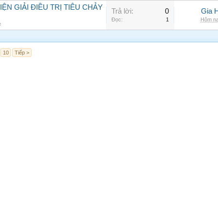
N GIẢI ĐIỀU TRỊ TIÊU CHẢY
Trả lời:
0
Gia 
Đọc:
1
Hôm na
e
10
Tiếp >