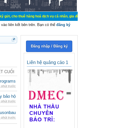
uê hàng hoá dịch vụ cá nhân, gia đình. Mua bán, ký gửi, cho thuê thiết bị hệ 
vào liên kết bên trên. Bạn có thể
đăng ký
Đăng nhập / Đăng ký
Liên hệ quảng cáo 1
ẾT CUỐI
rograms
 phút trước
ày bảo hộ
 phút trước
eusonbau
 phút trước