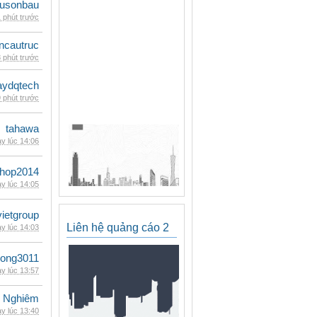
eusonbau
 phút trước
ncautruc
 phút trước
ydqtech
 phút trước
tahawa
y lúc 14:06
shop2014
y lúc 14:05
vietgroup
Liên hệ quảng cáo 2
y lúc 14:03
udong3011
y lúc 13:57
 Nghiêm
y lúc 13:40