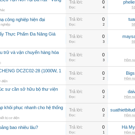
Trả lời:
0
pheli
Đọc:
4
51
khác
Trả lời:
0
tua
hạ công nghiệp hiện đại
 nghiệp
Đọc:
2
58
Sấy Thực Phẩm Đa Năng Giá
Trả lời:
0
maysa
Đọc:
3
59
lưu trữ và vận chuyển hàng hóa
Trả lời:
0
Đọc:
3
Hôm na
c
GCHENG DCZC02-28 (1000W, 1
Trả lời:
0
Big
Đọc:
2
Hôm na
ơ điện
rúc sư cần sở hữu bộ thư viện
Trả lời:
0
dai
Đọc:
2
Hôm na
áp khôi phục nhanh cho hệ thống
Trả lời:
0
suathietbit
Đọc:
2
Hôm na
iết bị cơ điện
Trả lời:
0
Hà My
ảng bao nhiêu lâu?
Đọc:
1
Hôm na