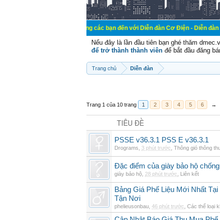
Chào mừng các bạn đến với Diễn đàn Cơ Điện - Diễn đàn Cơ điện là nơi
Nếu đây là lần đầu tiên bạn ghé thăm dmec.
để trở thành thành viên
để bắt đầu đăng bá
Trang chủ
Diễn đàn
Trang 1 của 10 trang
1
2
3
4
5
6
→
TIÊU ĐỀ
PSSE v36.3.1 PSS E v36.3.1
Drograms
,
3 phút trước
,
Thông gió thông t
Đặc điểm của giày bảo hộ chốn
giày bảo hộ
,
28 phút trước
,
Liên kết
Bảng Giá Phế Liệu Mới Nhất Tạ
Tận Nơi
phelieusonbau
,
46 phút trước
,
Các thể loại 
Cập Nhật Báo Giá Thu Mua Phế L