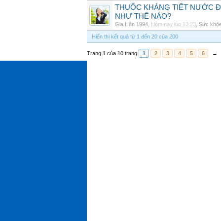
THUỐC KHÁNG TIẾT NƯỚC ĐIỆ
NHƯ THẾ NÀO?
Gia Hân 1994
,
Hôm nay lúc 13:23
,
Sức khỏ
Hiển thị kết quả từ 1 đến 20 của 200
Trang 1 của 10 trang
1
2
3
4
5
6
→