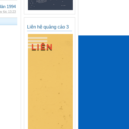
Hân 1994
y lúc 13:23
Liên hệ quảng cáo 3