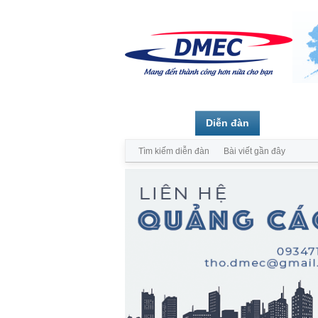
Trang chủ
Diễn đàn
Thành vi
Tìm kiếm diễn đàn
Bài viết gần đây