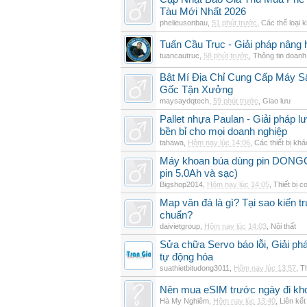
Tàu Mới Nhất 2026
phelieusonbau
,
51 phút trước
,
Các thể loại 
Tuấn Cầu Trục - Giải pháp nâng 
tuancautruc
,
58 phút trước
,
Thông tin doanh
Bật Mí Địa Chỉ Cung Cấp Máy 
Gốc Tận Xưởng
maysaydqtech
,
59 phút trước
,
Giao lưu
Pallet nhựa Paulan - Giải pháp 
bền bỉ cho mọi doanh nghiệp
tahawa
,
Hôm nay lúc 14:06
,
Các thiết bị khá
Máy khoan búa dùng pin DON
pin 5.0Ah và sạc)
Bigshop2014
,
Hôm nay lúc 14:05
,
Thiết bị c
Map vân đá là gì? Tại sao kiến t
chuẩn?
daivietgroup
,
Hôm nay lúc 14:03
,
Nội thất
Sửa chữa Servo báo lỗi, Giải ph
tự động hóa
suathietbitudong3011
,
Hôm nay lúc 13:57
,
Th
Nên mua eSIM trước ngày đi kho
Hà My Nghiêm
,
Hôm nay lúc 13:40
,
Liên kết