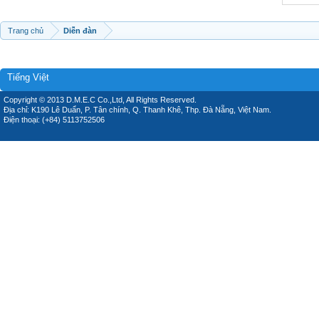
Trang chủ
Diễn đàn
Tiếng Việt
Copyright © 2013 D.M.E.C Co.,Ltd, All Rights Reserved.
Địa chỉ: K190 Lê Duẩn, P. Tân chính, Q. Thanh Khê, Thp. Đà Nẵng, Việt Nam.
Điện thoại: (+84) 5113752506