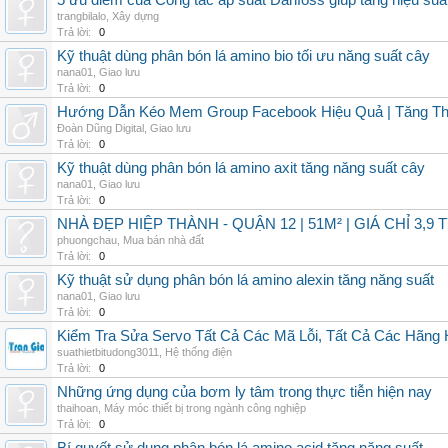
5 ưu điểm của Công tắc áp suất Danfoss giúp tăng hiệu suấ
trangbilalo
,
Xây dựng
Trả lời:
0
Kỹ thuật dùng phân bón lá amino bio tối ưu năng suất cây
nana01
,
Giao lưu
Trả lời:
0
Hướng Dẫn Kéo Mem Group Facebook Hiệu Quả | Tăng Th
Đoàn Dũng Digital
,
Giao lưu
Trả lời:
0
Kỹ thuật dùng phân bón lá amino axit tăng năng suất cây
nana01
,
Giao lưu
Trả lời:
0
NHÀ ĐẸP HIỆP THÀNH - QUẬN 12 | 51M² | GIÁ CHỈ 3,9 
phuongchau
,
Mua bán nhà đất
Trả lời:
0
Kỹ thuật sử dụng phân bón lá amino alexin tăng năng suất
nana01
,
Giao lưu
Trả lời:
0
Kiểm Tra Sửa Servo Tất Cả Các Mã Lỗi, Tất Cả Các Hãng 
suathietbitudong3011
,
Hệ thống điện
Trả lời:
0
Những ứng dụng của bơm ly tâm trong thực tiễn hiện nay
thaihoan
,
Máy móc thiết bị trong ngành công nghiệp
Trả lời:
0