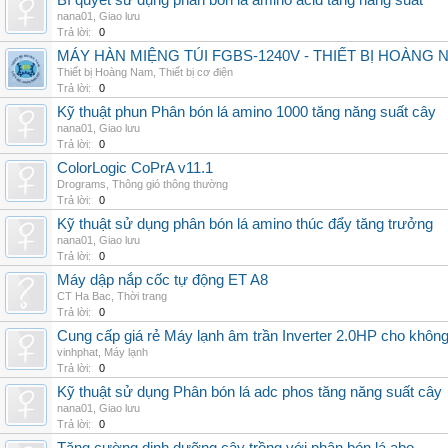
Bí quyết sử dụng phân bón lá amino acid tăng năng suất
nana01
,
Giao lưu
Trả lời:
0
MÁY HÀN MIỆNG TÚI FGBS-1240V - THIẾT BỊ HOÀNG 
Thiết bị Hoàng Nam
,
Thiết bị cơ điện
Trả lời:
0
Kỹ thuật phun Phân bón lá amino 1000 tăng năng suất cây
nana01
,
Giao lưu
Trả lời:
0
ColorLogic CoPrA v11.1
Drograms
,
Thông gió thông thường
Trả lời:
0
Kỹ thuật sử dụng phân bón lá amino thúc đẩy tăng trưởng
nana01
,
Giao lưu
Trả lời:
0
Máy dập nắp cốc tự động ET A8
CT Ha Bac
,
Thời trang
Trả lời:
0
Cung cấp giá rẻ Máy lạnh âm trần Inverter 2.0HP cho khôn
vinhphat
,
Máy lạnh
Trả lời:
0
Kỹ thuật sử dụng Phân bón lá adc phos tăng năng suất cây
nana01
,
Giao lưu
Trả lời:
0