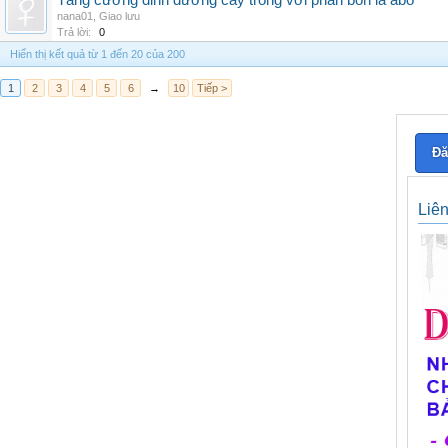
Tăng cường dinh dưỡng cây trồng với phân bón lá abo
nana01
,
Giao lưu
Trả lời:
0
Hiển thị kết quả từ 1 đến 20 của 200
1
2
3
4
5
6
→
10
Tiếp >
Đă
Liê