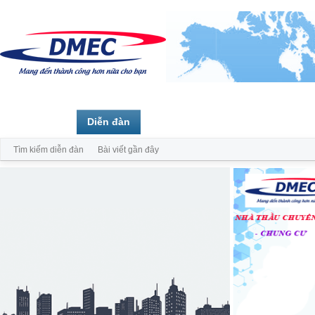
Trang chủ
Diễn đàn
Thành viên
Tìm kiếm diễn đàn
Bài viết gần đây