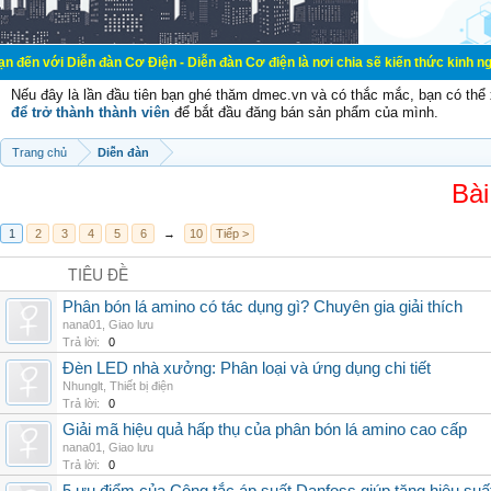
n đàn Cơ Điện - Diễn đàn Cơ điện là nơi chia sẽ kiến thức kinh nghiệm trong l
Nếu đây là lần đầu tiên bạn ghé thăm dmec.vn và có thắc mắc, bạn có th
để trở thành thành viên
để bắt đầu đăng bán sản phẩm của mình.
Trang chủ
Diễn đàn
Bài
1
2
3
4
5
6
→
10
Tiếp >
TIÊU ĐỀ
Phân bón lá amino có tác dụng gì? Chuyên gia giải thích
nana01
,
Giao lưu
Trả lời:
0
Đèn LED nhà xưởng: Phân loại và ứng dụng chi tiết
Nhunglt
,
Thiết bị điện
Trả lời:
0
Giải mã hiệu quả hấp thụ của phân bón lá amino cao cấp
nana01
,
Giao lưu
Trả lời:
0