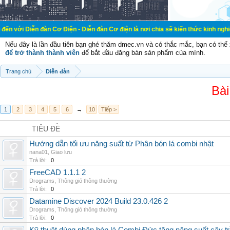
đàn Cơ Điện - Diễn đàn Cơ điện là nơi chia sẽ kiến thức kinh nghiệm trong lãn
Nếu đây là lần đầu tiên bạn ghé thăm dmec.vn và có thắc mắc, bạn có th
để trở thành thành viên
để bắt đầu đăng bán sản phẩm của mình.
Trang chủ
Diễn đàn
Bài
1
2
3
4
5
6
→
10
Tiếp >
TIÊU ĐỀ
Hướng dẫn tối ưu năng suất từ Phân bón lá combi nhật
nana01
,
Giao lưu
Trả lời:
0
FreeCAD 1.1.1 2
Drograms
,
Thông gió thông thường
Trả lời:
0
Datamine Discover 2024 Build 23.0.426 2
Drograms
,
Thông gió thông thường
Trả lời:
0