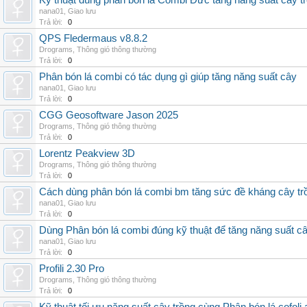
Kỹ thuật dùng phân bón lá Combi Đức tăng năng suất cây t
nana01
,
Giao lưu
Trả lời:
0
QPS Fledermaus v8.8.2
Drograms
,
Thông gió thông thường
Trả lời:
0
Phân bón lá combi có tác dụng gì giúp tăng năng suất cây
nana01
,
Giao lưu
Trả lời:
0
CGG Geosoftware Jason 2025
Drograms
,
Thông gió thông thường
Trả lời:
0
Lorentz Peakview 3D
Drograms
,
Thông gió thông thường
Trả lời:
0
Cách dùng phân bón lá combi bm tăng sức đề kháng cây tr
nana01
,
Giao lưu
Trả lời:
0
Dùng Phân bón lá combi đúng kỹ thuật để tăng năng suất c
nana01
,
Giao lưu
Trả lời:
0
Profili 2.30 Pro
Drograms
,
Thông gió thông thường
Trả lời:
0