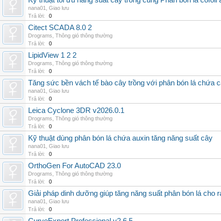
Kỹ thuật tối ưu năng suất cây trồng cùng Phân bón lá cofoli
nana01
,
Giao lưu
Trả lời:
0
Citect SCADA 8.0 2
Drograms
,
Thông gió thông thường
Trả lời:
0
LipidView 1 2 2
Drograms
,
Thông gió thông thường
Trả lời:
0
Tăng sức bền vách tế bào cây trồng với phân bón lá chứa c
nana01
,
Giao lưu
Trả lời:
0
Leica Cyclone 3DR v2026.0.1
Drograms
,
Thông gió thông thường
Trả lời:
0
Kỹ thuật dùng phân bón lá chứa auxin tăng năng suất cây
nana01
,
Giao lưu
Trả lời:
0
OrthoGen For AutoCAD 23.0
Drograms
,
Thông gió thông thường
Trả lời:
0
Giải pháp dinh dưỡng giúp tăng năng suất phân bón lá cho 
nana01
,
Giao lưu
Trả lời:
0