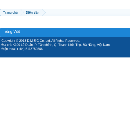
Trang chủ
Diễn đàn
Tiếng Việt
Copyright © 2013 D.M.E.C Co.,Ltd, All Rights Reserved.
Địa chỉ: K190 Lê Duẩn, P. Tân chính, Q. Thanh Khê, Thp. Đà Nẵng, Việt Nam.
Điện thoại: (+84) 5113752506