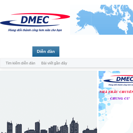
Trang chủ
Diễn đàn
Thành viên
Tìm kiếm diễn đàn
Bài viết gần đây