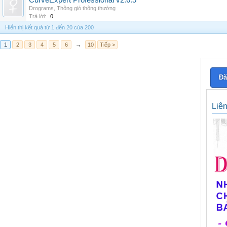
CurveExpert Professional v2.6.5
Drograms
,
Thông gió thông thường
Trả lời:
0
Hiển thị kết quả từ 1 đến 20 của 200
1
2
3
4
5
6
→
10
Tiếp >
Đă
Liê