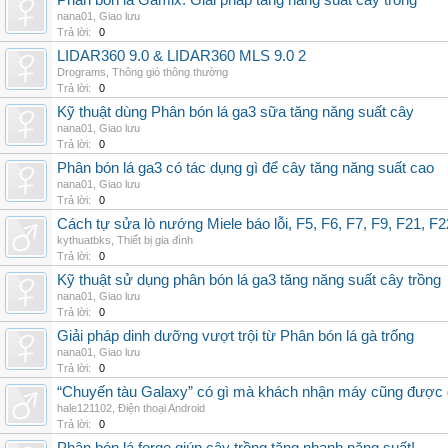
Phân bón lá Gamix: Giải pháp tăng năng suất cây trồng
nana01
,
Giao lưu
Trả lời:
0
LIDAR360 9.0 & LIDAR360 MLS 9.0 2
Drograms
,
Thông gió thông thường
Trả lời:
0
Kỹ thuật dùng Phân bón lá ga3 sữa tăng năng suất cây
nana01
,
Giao lưu
Trả lời:
0
Phân bón lá ga3 có tác dụng gì để cây tăng năng suất cao
nana01
,
Giao lưu
Trả lời:
0
Cách tự sửa lò nướng Miele báo lỗi, F5, F6, F7, F9, F21, F2
kythuatbks
,
Thiết bị gia đình
Trả lời:
0
Kỹ thuật sử dụng phân bón lá ga3 tăng năng suất cây trồng
nana01
,
Giao lưu
Trả lời:
0
Giải pháp dinh dưỡng vượt trội từ Phân bón lá gà trống
nana01
,
Giao lưu
Trả lời:
0
“Chuyến tàu Galaxy” có gì mà khách nhận máy cũng được đ
hale121102
,
Điện thoại Android
Trả lời:
0