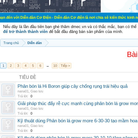
ễn đàn Cơ Điện - Diễn đàn Cơ điện là nơi chia sẽ kiến thức kinh nghiệm trong 
Nếu đây là lần đầu tiên bạn ghé thăm dmec.vn và có thắc mắc, bạn có th
để trở thành thành viên
để bắt đầu đăng bán sản phẩm của mình.
Trang chủ
Diễn đàn
Bài
1
2
3
4
5
6
→
10
Tiếp >
TIÊU ĐỀ
Phân bón lá Hi Boron giúp cây chống rụng trái hiệu quả
nana01
,
Giao lưu
Trả lời:
0
Giải pháp thúc đẩy rễ cực mạnh cùng phân bón lá grow mo
nana01
,
Giao lưu
Trả lời:
0
Kỹ thuật dùng Phân bón lá grow more 6-30-30 tạo mầm hoa
nana01
,
Giao lưu
Trả lời:
0