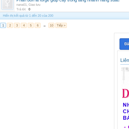
Phân bón lá forge giúp cây trồng tăng nhanh năng suất!
nana01
,
Giao lưu
Trả lời:
0
Hiển thị kết quả từ 1 đến 20 của 200
1
2
3
4
5
6
→
10
Tiếp >
Đă
Liê