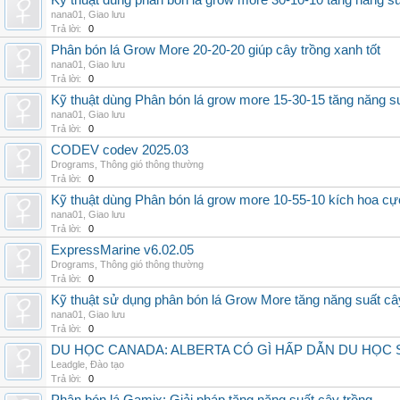
Kỹ thuật dùng phân bón lá grow more 30-10-10 tăng năng s
nana01
,
Giao lưu
Trả lời:
0
Phân bón lá Grow More 20-20-20 giúp cây trồng xanh tốt
nana01
,
Giao lưu
Trả lời:
0
Kỹ thuật dùng Phân bón lá grow more 15-30-15 tăng năng s
nana01
,
Giao lưu
Trả lời:
0
CODEV codev 2025.03
Drograms
,
Thông gió thông thường
Trả lời:
0
Kỹ thuật dùng Phân bón lá grow more 10-55-10 kích hoa cự
nana01
,
Giao lưu
Trả lời:
0
ExpressMarine v6.02.05
Drograms
,
Thông gió thông thường
Trả lời:
0
Kỹ thuật sử dụng phân bón lá Grow More tăng năng suất câ
nana01
,
Giao lưu
Trả lời:
0
DU HỌC CANADA: ALBERTA CÓ GÌ HẤP DẪN DU HỌC 
Leadgle
,
Đào tạo
Trả lời:
0