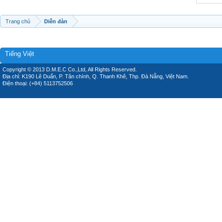
Trang chủ
Diễn đàn
Tiếng Việt
Copyright © 2013 D.M.E.C Co.,Ltd, All Rights Reserved.
Địa chỉ: K190 Lê Duẩn, P. Tân chính, Q. Thanh Khê, Thp. Đà Nẵng, Việt Nam.
Điện thoại: (+84) 5113752506