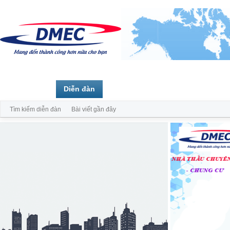
Trang chủ
Diễn đàn
Thành viên
Tìm kiếm diễn đàn
Bài viết gần đây