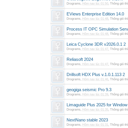
Drograms
,
Hôm nay lúc 01:50
,
Thông gió t
EViews Enterprise Edition 14.0
Drograms
,
Hôm nay lúc 01:48
,
Thông gió t
Process IT OPC Simulation Serv
Drograms
,
Hôm nay lúc 01:48
,
Thông gió t
Leica Cyclone 3DR v2026.0.1 2
Drograms
,
Hôm nay lúc 01:47
,
Thông gió t
Reliasoft 2024
Drograms
,
Hôm nay lúc 01:47
,
Thông gió t
Drillsoft HDX Plus v.1.0.1.113 2
Drograms
,
Hôm nay lúc 01:46
,
Thông gió t
geogiga seismic Pro 9.3
Drograms
,
Hôm nay lúc 01:39
,
Thông gió t
Limaguide Plus 2025 for Window
Drograms
,
Hôm nay lúc 01:35
,
Thông gió t
NextNano stable 2023
Drograms
,
Hôm nay lúc 01:31
,
Thông gió t