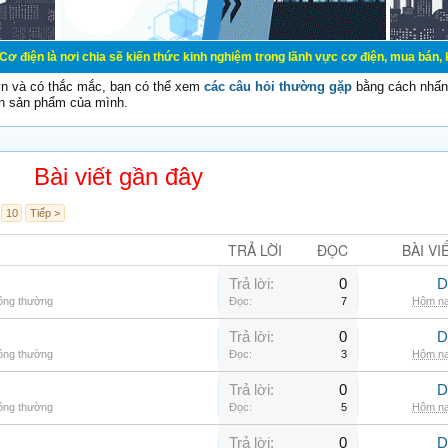
 chia sẽ kiến thức kinh nghiệm trong lãnh vực cơ điện, mua bán, ký gửi, cho th
vn và có thắc mắc, bạn có thể xem
các câu hỏi thường gặp
bằng cách nhấn 
n sản phẩm của mình.
Bài viết gần đây
10
Tiếp >
TRẢ LỜI
ĐỌC
BÀI VI
Trả lời:
0
D
hông thường
Đọc:
7
Hôm na
Trả lời:
0
D
hông thường
Đọc:
3
Hôm na
Trả lời:
0
D
hông thường
Đọc:
5
Hôm na
Trả lời:
0
D