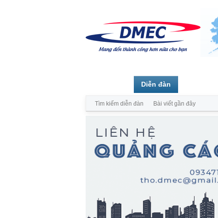
Trang chủ
Diễn đàn
Thành vi
Tìm kiếm diễn đàn
Bài viết gần đây