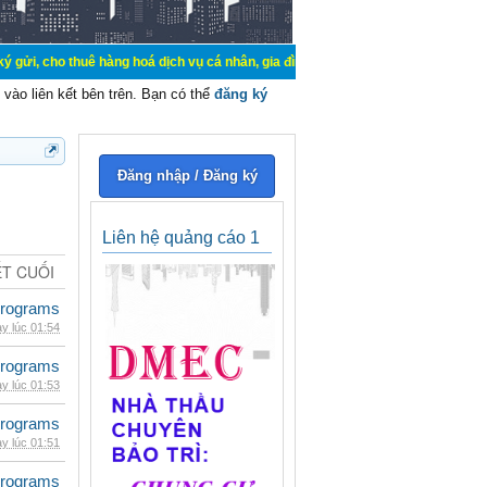
uê hàng hoá dịch vụ cá nhân, gia đình. Mua bán, ký gửi, cho thuê thiết bị hệ 
vào liên kết bên trên. Bạn có thể
đăng ký
Đăng nhập / Đăng ký
Liên hệ quảng cáo 1
ẾT CUỐI
rograms
y lúc 01:54
rograms
y lúc 01:53
rograms
y lúc 01:51
rograms