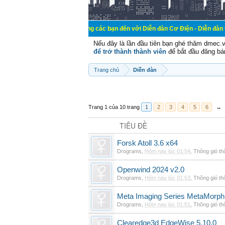
Chào mừng các bạn đến với Diễn đàn Cơ Điện - Diễn đàn Cơ điện là nơi
Nếu đây là lần đầu tiên bạn ghé thăm dmec.
để trở thành thành viên
để bắt đầu đăng bá
Trang chủ
Diễn đàn
Trang 1 của 10 trang
1
2
3
4
5
6
→
TIÊU ĐỀ
Forsk Atoll 3.6 x64
Drograms
,
Hôm nay lúc 01:54
,
Thông gió t
Openwind 2024 v2.0
Drograms
,
Hôm nay lúc 01:53
,
Thông gió t
Meta Imaging Series MetaMorph
Drograms
,
Hôm nay lúc 01:51
,
Thông gió t
Clearedge3d EdgeWise 5.10.0