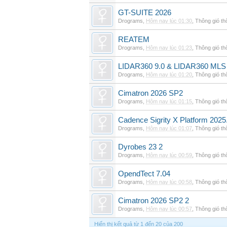
GT-SUITE 2026
Drograms
,
Hôm nay lúc 01:30
,
Thông gió t
REATEM
Drograms
,
Hôm nay lúc 01:23
,
Thông gió t
LIDAR360 9.0 & LIDAR360 MLS 
Drograms
,
Hôm nay lúc 01:20
,
Thông gió t
Cimatron 2026 SP2
Drograms
,
Hôm nay lúc 01:15
,
Thông gió t
Cadence Sigrity X Platform 2025
Drograms
,
Hôm nay lúc 01:07
,
Thông gió t
Dyrobes 23 2
Drograms
,
Hôm nay lúc 00:59
,
Thông gió t
OpendTect 7.04
Drograms
,
Hôm nay lúc 00:58
,
Thông gió t
Cimatron 2026 SP2 2
Drograms
,
Hôm nay lúc 00:57
,
Thông gió t
Hiển thị kết quả từ 1 đến 20 của 200