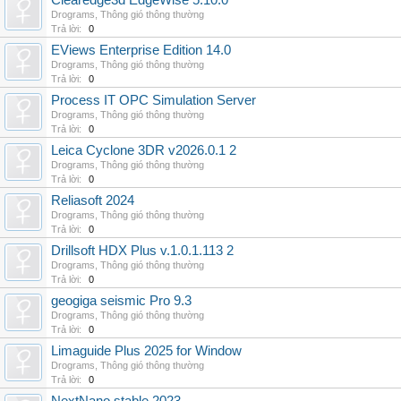
Clearedge3d EdgeWise 5.10.0
Drograms
,
Thông gió thông thường
Trả lời:
0
EViews Enterprise Edition 14.0
Drograms
,
Thông gió thông thường
Trả lời:
0
Process IT OPC Simulation Server
Drograms
,
Thông gió thông thường
Trả lời:
0
Leica Cyclone 3DR v2026.0.1 2
Drograms
,
Thông gió thông thường
Trả lời:
0
Reliasoft 2024
Drograms
,
Thông gió thông thường
Trả lời:
0
Drillsoft HDX Plus v.1.0.1.113 2
Drograms
,
Thông gió thông thường
Trả lời:
0
geogiga seismic Pro 9.3
Drograms
,
Thông gió thông thường
Trả lời:
0
Limaguide Plus 2025 for Window
Drograms
,
Thông gió thông thường
Trả lời:
0