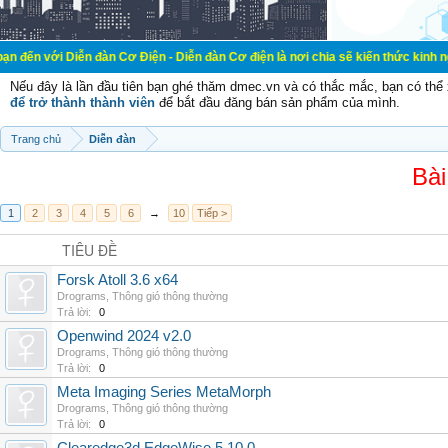
ễn đàn Cơ Điện - Diễn đàn Cơ điện là nơi chia sẽ kiến thức kinh nghiệm trong 
Nếu đây là lần đầu tiên bạn ghé thăm dmec.vn và có thắc mắc, bạn có th
để trở thành thành viên
để bắt đầu đăng bán sản phẩm của mình.
Trang chủ
Diễn đàn
Bài
1
2
3
4
5
6
→
10
Tiếp >
TIÊU ĐỀ
Forsk Atoll 3.6 x64
Drograms
,
Thông gió thông thường
Trả lời:
0
Openwind 2024 v2.0
Drograms
,
Thông gió thông thường
Trả lời:
0
Meta Imaging Series MetaMorph
Drograms
,
Thông gió thông thường
Trả lời:
0