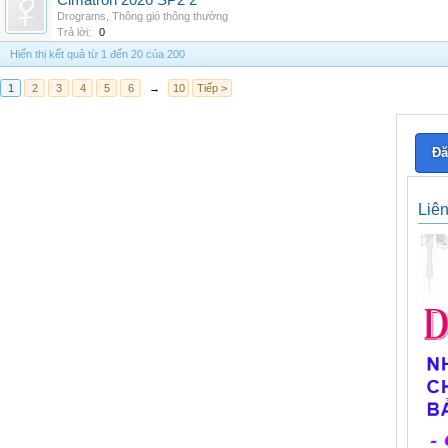
Cimatron 2026 SP2 2
Drograms
,
Thông gió thông thường
Trả lời:
0
Hiển thị kết quả từ 1 đến 20 của 200
1
2
3
4
5
6
→
10
Tiếp >
Đă
Liê