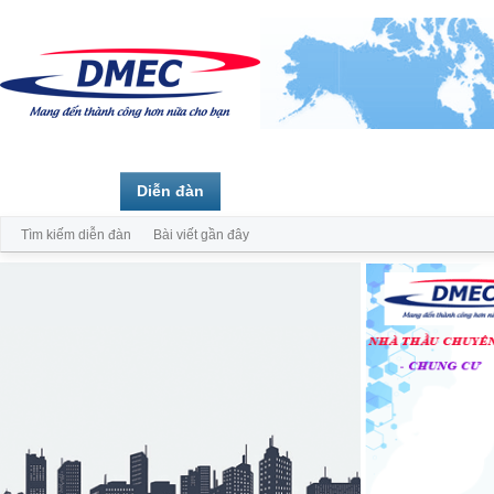
Trang chủ
Diễn đàn
Thành viên
Tìm kiếm diễn đàn
Bài viết gần đây