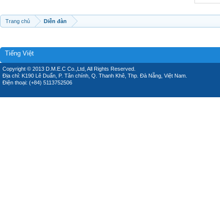
Trang chủ
Diễn đàn
Tiếng Việt
Copyright © 2013 D.M.E.C Co.,Ltd, All Rights Reserved.
Địa chỉ: K190 Lê Duẩn, P. Tân chính, Q. Thanh Khê, Thp. Đà Nẵng, Việt Nam.
Điện thoại: (+84) 5113752506