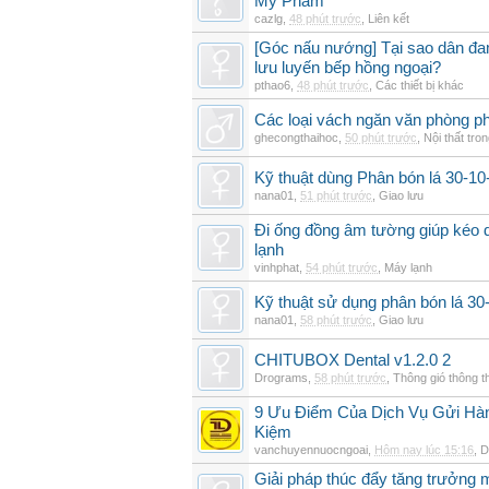
Mỹ Phẩm
cazlg
,
48 phút trước
,
Liên kết
[Góc nấu nướng] Tại sao dân đ
lưu luyến bếp hồng ngoại?
pthao6
,
48 phút trước
,
Các thiết bị khác
Các loại vách ngăn văn phòng ph
ghecongthaihoc
,
50 phút trước
,
Nội thất tro
Kỹ thuật dùng Phân bón lá 30-10-
nana01
,
51 phút trước
,
Giao lưu
Đi ống đồng âm tường giúp kéo d
lạnh
vinhphat
,
54 phút trước
,
Máy lạnh
Kỹ thuật sử dụng phân bón lá 30
nana01
,
58 phút trước
,
Giao lưu
CHITUBOX Dental v1.2.0 2
Drograms
,
58 phút trước
,
Thông gió thông 
9 Ưu Điểm Của Dịch Vụ Gửi Hàn
Kiệm
vanchuyennuocngoai
,
Hôm nay lúc 15:16
,
D
Giải pháp thúc đẩy tăng trưởng 