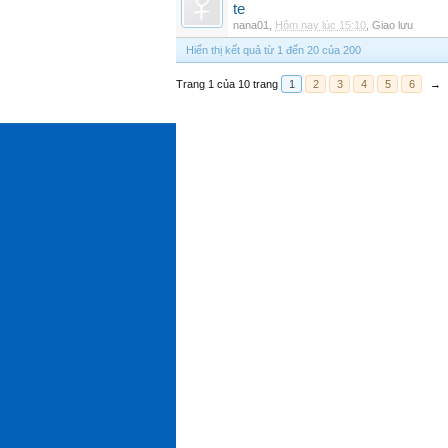
te
nana01
,
Hôm nay lúc 15:10
,
Giao lưu
Hiển thị kết quả từ 1 đến 20 của 200
Trang 1 của 10 trang
1
2
3
4
5
6
→