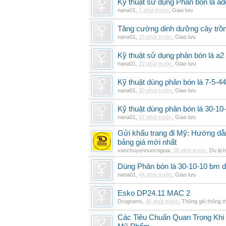
Kỹ thuật sử dụng Phân bón lá ad
nana01
,
7 phút trước
,
Giao lưu
Tăng cường dinh dưỡng cây trồn
nana01
,
15 phút trước
,
Giao lưu
Kỹ thuật sử dụng phân bón lá a2 
nana01
,
22 phút trước
,
Giao lưu
Kỹ thuật dùng phân bón lá 7-5-44
nana01
,
30 phút trước
,
Giao lưu
Kỹ thuật dùng phân bón lá 30-1
nana01
,
37 phút trước
,
Giao lưu
Gửi khẩu trang đi Mỹ: Hướng dẫn
bảng giá mới nhất
vanchuyennuocngoai
,
38 phút trước
,
Du lịch
Dùng Phân bón lá 30-10-10 bm d
nana01
,
44 phút trước
,
Giao lưu
Esko DP24.11 MAC 2
Drograms
,
46 phút trước
,
Thông gió thông 
Các Tiêu Chuẩn Quan Trọng Kh