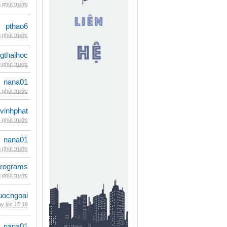
 phút trước
pthao6
 phút trước
gthaihoc
 phút trước
nana01
 phút trước
vinhphat
 phút trước
nana01
 phút trước
rograms
 phút trước
uocngoai
y lúc 15:16
nana01