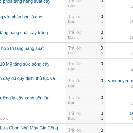
Trả lời:
0
c phos tăng năng suất cây
Đọc:
1
7
Trả lời:
0
g với phân bón lá abo
Đọc:
1
15
Trả lời:
0
tăng năng suất cây trồng
Đọc:
1
22
Trả lời:
0
 hợp trí tăng năng suất
Đọc:
1
30
Trả lời:
0
0-10 Mỹ tăng sức sống cây
Đọc:
1
37
 đầy đủ quy định, thủ tục và
Trả lời:
0
vanchuyenn
Đọc:
1
38
Trả lời:
0
ưỡng lá cây xanh bền lâu!
Đọc:
1
44
Trả lời:
0
D
thường
Đọc:
1
46
i Lựa Chọn Nhà Máy Gia Công
Trả lời:
0