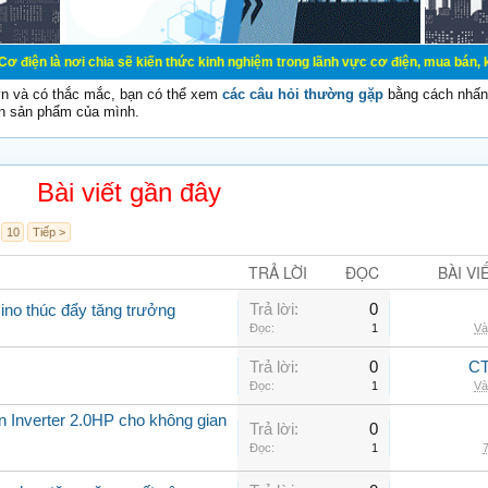
hia sẽ kiến thức kinh nghiệm trong lãnh vực cơ điện, mua bán, ký gửi, cho thu
vn và có thắc mắc, bạn có thể xem
các câu hỏi thường gặp
bằng cách nhấn 
n sản phẩm của mình.
Bài viết gần đây
10
Tiếp >
TRẢ LỜI
ĐỌC
BÀI VI
Trả lời:
0
ino thúc đẩy tăng trưởng
Đọc:
1
Và
Trả lời:
0
CT
Đọc:
1
Và
ần Inverter 2.0HP cho không gian
Trả lời:
0
Đọc:
1
7