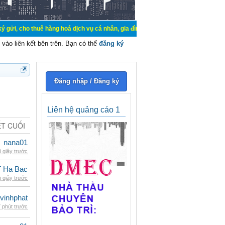
ê hàng hoá dịch vụ cá nhân, gia đình. Mua bán, ký gửi, cho thuê thiết bị hệ t
vào liên kết bên trên. Bạn có thể
đăng ký
Đăng nhập / Đăng ký
Liên hệ quảng cáo 1
ẾT CUỐI
nana01
i giây trước
 Ha Bac
i giây trước
vinhphat
 phút trước