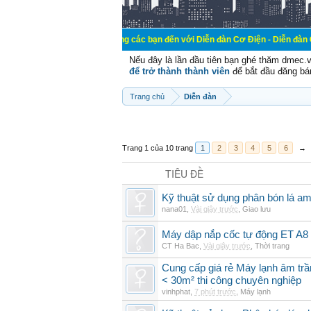
Chào mừng các bạn đến với Diễn đàn Cơ Điện - Diễn đàn Cơ điện là nơi c
Nếu đây là lần đầu tiên bạn ghé thăm dmec.
để trở thành thành viên
để bắt đầu đăng bá
Trang chủ
Diễn đàn
Trang 1 của 10 trang
1
2
3
4
5
6
→
TIÊU ĐỀ
Kỹ thuật sử dụng phân bón lá am
nana01
,
Vài giây trước
,
Giao lưu
Máy dập nắp cốc tự động ET A8
CT Ha Bac
,
Vài giây trước
,
Thời trang
Cung cấp giá rẻ Máy lạnh âm tr
< 30m² thi công chuyên nghiệp
vinhphat
,
7 phút trước
,
Máy lạnh