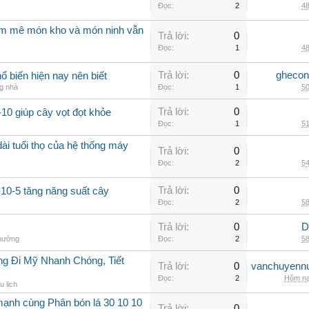
Đọc:
2
48
am mê món kho và món ninh vẫn
Trả lời:
0
Đọc:
1
48
Trả lời:
0
ghecon
ổ biến hiện nay nên biết
ng nhà
Đọc:
1
50
Trả lời:
0
10 giúp cây vọt đọt khỏe
Đọc:
1
51
ài tuổi thọ của hệ thống máy
Trả lời:
0
Đọc:
2
54
Trả lời:
0
-10-5 tăng năng suất cây
Đọc:
2
58
Trả lời:
0
D
thường
Đọc:
2
58
g Đi Mỹ Nhanh Chóng, Tiết
Trả lời:
0
vanchuyenn
Đọc:
2
Hôm na
u lịch
mạnh cùng Phân bón lá 30 10 10
Trả lời:
0