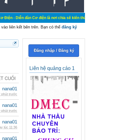
àn Cơ điện là nơi chia sẽ kiến thức kinh nghiệm trong lãnh vực cơ điện, mua b
vào liên kết bên trên. Bạn có thể
đăng ký
Đăng nhập / Đăng ký
Liên hệ quảng cáo 1
ẾT CUỐI
nana01
 phút trước
nana01
 phút trước
nana01
y lúc 11:36
nana01