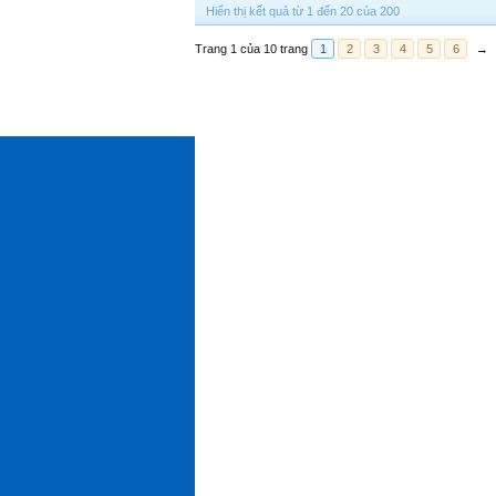
Hiển thị kết quả từ 1 đến 20 của 200
Trang 1 của 10 trang
1
2
3
4
5
6
→