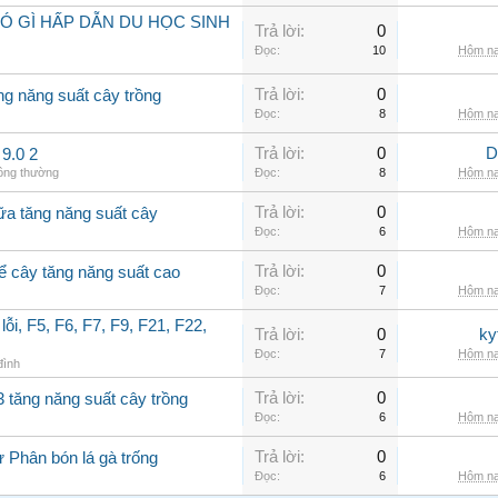
Ó GÌ HẤP DẪN DU HỌC SINH
Trả lời:
0
Đọc:
10
Hôm na
Trả lời:
0
ng năng suất cây trồng
Đọc:
8
Hôm na
Trả lời:
0
D
9.0 2
hông thường
Đọc:
8
Hôm na
Trả lời:
0
ữa tăng năng suất cây
Đọc:
6
Hôm na
Trả lời:
0
để cây tăng năng suất cao
Đọc:
7
Hôm na
ỗi, F5, F6, F7, F9, F21, F22,
Trả lời:
0
ky
Đọc:
7
Hôm na
 đình
Trả lời:
0
3 tăng năng suất cây trồng
Đọc:
6
Hôm na
Trả lời:
0
ừ Phân bón lá gà trống
Đọc:
6
Hôm na