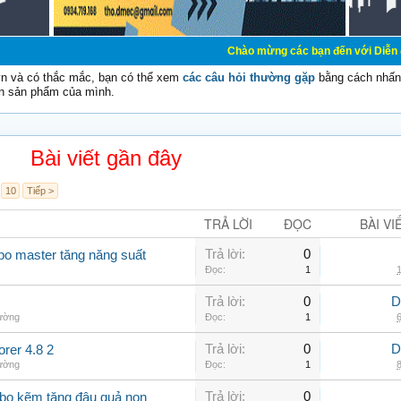
Chào mừng các bạn đến với Diễn đàn Cơ Điện - D
vn và có thắc mắc, bạn có thể xem
các câu hỏi thường gặp
bằng cách nhấn 
n sản phẩm của mình.
Bài viết gần đây
10
Tiếp >
TRẢ LỜI
ĐỌC
BÀI VI
Trả lời:
0
 bo master tăng năng suất
Đọc:
1
1
Trả lời:
0
D
hường
Đọc:
1
6
Trả lời:
0
D
er 4.8 2
hường
Đọc:
1
8
Trả lời:
0
 bo kẽm tăng đậu quả non