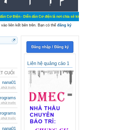
iễn đàn Cơ điện là nơi chia sẽ kiến thức kinh nghiệm trong lãnh vực cơ điện, 
vào liên kết bên trên. Bạn có thể
đăng ký
Đăng nhập / Đăng ký
Liên hệ quảng cáo 1
ẾT CUỐI
nana01
 phút trước
rograms
 phút trước
rograms
 phút trước
nana01