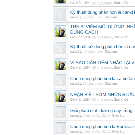
Gia Hân 1994
,
34 phút trước
,
Sức khỏe
Kỹ thuật dùng phân bón lá canxi
nana01
,
38 phút trước
,
Giao lưu
TRẺ BỊ VIÊM MŨI DỊ ỨNG: N
ĐÚNG CÁCH
Gia Hân 1994
,
38 phút trước
,
Sức khỏe
Kỹ thuật sử dụng phân bón lá ca
nana01
,
45 phút trước
,
Giao lưu
VÌ SAO CẦN TIÊM NHẮC LẠI 
Gia Hân 1994
,
45 phút trước
,
Sức khỏe
Cách dùng phân bón lá ca bo tă
nana01
,
53 phút trước
,
Giao lưu
NHẬN BIẾT SỚM NHỮNG DẤU 
Gia Hân 1994
,
53 phút trước
,
Sức khỏe
Giải pháp dinh dưỡng cây trồng 
nana01
,
Hôm nay lúc 22:57
,
Giao lưu
Cách dùng phân bón lá Bortrac t
nana01
,
Hôm nay lúc 22:50
,
Giao lưu