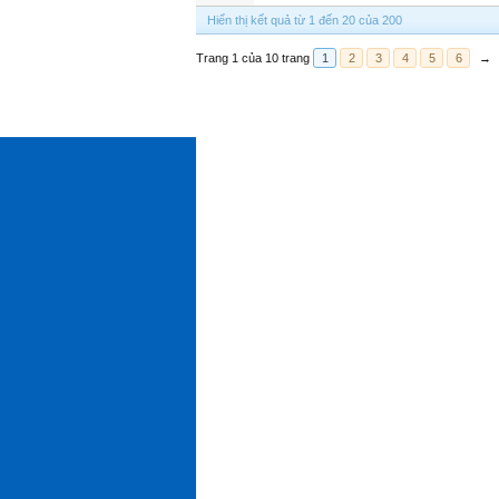
Hiển thị kết quả từ 1 đến 20 của 200
Trang 1 của 10 trang
1
2
3
4
5
6
→