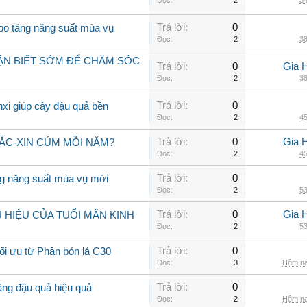
Đọc:
2
34
Trả lời:
0
 bo tăng năng suất mùa vụ
Đọc:
2
38
HẬN BIẾT SỚM ĐỂ CHĂM SÓC
Trả lời:
0
Gia 
Đọc:
2
38
Trả lời:
0
nxi giúp cây đậu quả bền
Đọc:
2
45
Trả lời:
0
Gia 
VẮC-XIN CÚM MỖI NĂM?
Đọc:
2
45
Trả lời:
0
ng năng suất mùa vụ mới
Đọc:
2
53
Trả lời:
0
Gia 
HIỆU CỦA TUỔI MÃN KINH
Đọc:
2
53
Trả lời:
0
tối ưu từ Phân bón lá C30
Đọc:
3
Hôm na
Trả lời:
0
ăng đậu quả hiệu quả
Đọc:
2
Hôm na