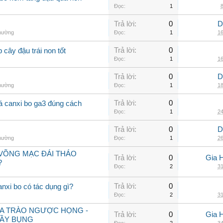
Đọc:
1
8
Trả lời:
0
D
thường
Đọc:
1
16
Trả lời:
0
 cây đậu trái non tốt
Đọc:
1
16
Trả lời:
0
D
thường
Đọc:
1
18
Trả lời:
0
 lá canxi bo ga3 đúng cách
Đọc:
1
24
Trả lời:
0
D
thường
Đọc:
1
26
VÕNG MẠC ĐÁI THÁO
Trả lời:
0
Gia 
?
Đọc:
2
31
Trả lời:
0
anxi bo có tác dụng gì?
Đọc:
2
31
ỮA TRÀO NGƯỢC HỌNG -
Trả lời:
0
Gia 
ĐẦY BỤNG