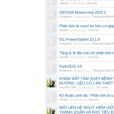
nana01
,
8 phút trước
,
Giao lưu
GEOVIA MineSched 2025 2
Drograms
,
16 phút trước
,
Thông gió thông 
Phân bón lá canxi bo hữu cơ giúp
nana01
,
16 phút trước
,
Giao lưu
GC-PowerStation 23.1.8
Drograms
,
18 phút trước
,
Thông gió thông 
Tăng tỷ lệ đậu trái với phân bón
nana01
,
24 phút trước
,
Giao lưu
ParkSEIS 3.0
Drograms
,
26 phút trước
,
Thông gió thông 
KHÁM MẮT TẦM SOÁT BỆNH 
ĐƯỜNG: LIỆU CÓ CẦN THIẾT
Gia Hân 1994
,
31 phút trước
,
Sức khỏe
Kỹ thuật canh tác: Phân bón lá c
nana01
,
31 phút trước
,
Giao lưu
MỐI LIÊN HỆ NGUY HIỂM GI
THÀNH QUẢN VÀ KHÓ TIÊU 