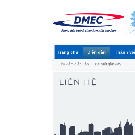
Trang chủ
Diễn đàn
Thành vi
Tìm kiếm diễn đàn
Bài viết gần đây