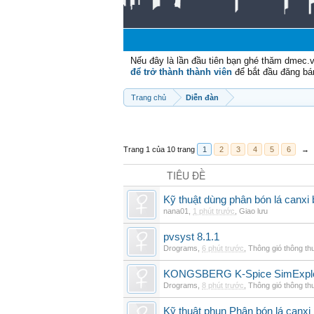
Nếu đây là lần đầu tiên bạn ghé thăm dmec.
để trở thành thành viên
để bắt đầu đăng bá
Trang chủ
Diễn đàn
Trang 1 của 10 trang
1
2
3
4
5
6
→
TIÊU ĐỀ
Kỹ thuật dùng phân bón lá canxi
nana01
,
1 phút trước
,
Giao lưu
pvsyst 8.1.1
Drograms
,
6 phút trước
,
Thông gió thông t
KONGSBERG K-Spice SimExplor
Drograms
,
8 phút trước
,
Thông gió thông t
Kỹ thuật phun Phân bón lá canxi