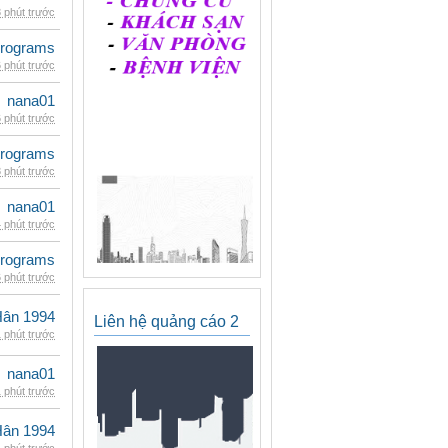
 phút trước
rograms
 phút trước
nana01
 phút trước
rograms
 phút trước
nana01
 phút trước
rograms
 phút trước
Hân 1994
Liên hệ quảng cáo 2
 phút trước
nana01
 phút trước
Hân 1994