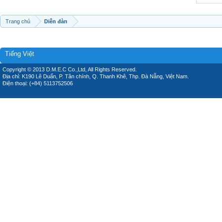
Trang chủ
Diễn đàn
Tiếng Việt
Copyright © 2013 D.M.E.C Co.,Ltd, All Rights Reserved.
Địa chỉ: K190 Lê Duẩn, P. Tân chính, Q. Thanh Khê, Thp. Đà Nẵng, Việt Nam.
Điện thoại: (+84) 5113752506