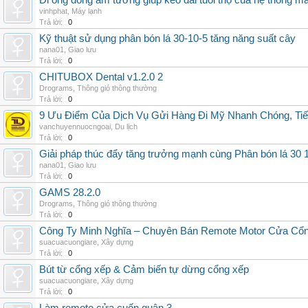
Đi ống đồng âm tường giúp kéo dài tuổi thọ của hệ thống m
vinhphat
,
Máy lạnh
Trả lời:
0
Kỹ thuật sử dụng phân bón lá 30-10-5 tăng năng suất cây
nana01
,
Giao lưu
Trả lời:
0
CHITUBOX Dental v1.2.0 2
Drograms
,
Thông gió thông thường
Trả lời:
0
9 Ưu Điểm Của Dịch Vụ Gửi Hàng Đi Mỹ Nhanh Chóng, Tiế
vanchuyennuocngoai
,
Du lịch
Trả lời:
0
Giải pháp thúc đẩy tăng trưởng mạnh cùng Phân bón lá 30 1
nana01
,
Giao lưu
Trả lời:
0
GAMS 28.2.0
Drograms
,
Thông gió thông thường
Trả lời:
0
Công Ty Minh Nghĩa – Chuyên Bán Remote Motor Cửa Cổn
suacuacuongiare
,
Xây dựng
Trả lời:
0
Bút từ cổng xếp & Cảm biến tự dừng cổng xếp
suacuacuongiare
,
Xây dựng
Trả lời:
0