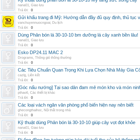
Kỹ thuật dùng phân bón lá 30-10-10 Mỹ tăng sức sống cây
nana01
,
Giao lưu
Trả lời:
0
Gửi khẩu trang đi Mỹ: Hướng dẫn đầy đủ quy định, thủ tục 
vanchuyennuocngoai
,
Du lịch
Trả lời:
0
Dùng Phân bón lá 30-10-10 bm dưỡng lá cây xanh bền lâu!
nana01
,
Giao lưu
Trả lời:
0
Esko DP24.11 MAC 2
Drograms
,
Thông gió thông thường
Trả lời:
0
Các Tiêu Chuẩn Quan Trọng Khi Lựa Chọn Nhà Máy Gia 
cazlg
,
Liên kết
Trả lời:
0
[Góc nấu nướng] Tại sao dân đam mê món kho và món ninh
pthao6
,
Các thiết bị khác
Trả lời:
0
Các loại vách ngăn văn phòng phổ biến hiện nay nên biết
ghecongthaihoc
,
Nội thất trong nhà
Trả lời:
0
Kỹ thuật dùng Phân bón lá 30-10-10 giúp cây vọt đọt khỏe
nana01
,
Giao lưu
Trả lời:
0