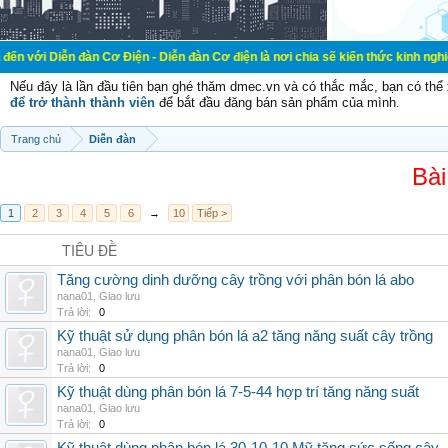
đàn Cơ Điện - Diễn đàn Cơ điện là nơi chia sẽ kiến thức kinh nghiệm trong lãnh
Nếu đây là lần đầu tiên bạn ghé thăm dmec.vn và có thắc mắc, bạn có th
để trở thành thành viên
để bắt đầu đăng bán sản phẩm của mình.
Trang chủ
Diễn đàn
Bài
1
2
3
4
5
6
→
10
Tiếp >
TIÊU ĐỀ
Tăng cường dinh dưỡng cây trồng với phân bón lá abo
nana01
,
Giao lưu
Trả lời:
0
Kỹ thuật sử dụng phân bón lá a2 tăng năng suất cây trồng
nana01
,
Giao lưu
Trả lời:
0
Kỹ thuật dùng phân bón lá 7-5-44 hợp trí tăng năng suất
nana01
,
Giao lưu
Trả lời:
0