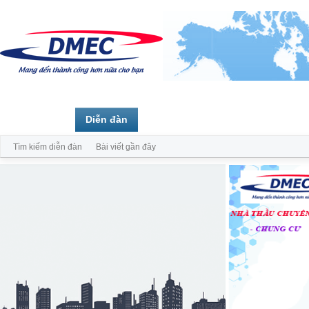
Trang chủ
Diễn đàn
Thành viên
Tìm kiếm diễn đàn
Bài viết gần đây