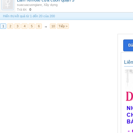
Làm remote cửa cuốn quận 3
suacuacuongiare
,
Xây dựng
Trả lời:
0
Hiển thị kết quả từ 1 đến 20 của 200
1
2
3
4
5
6
→
10
Tiếp >
Đă
Liê