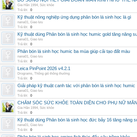
BỔ SUNG NỘI TIẾT GIAI ĐOẠN MÃN KINH NHƯ THẾ 
Gia Hân 1994
,
Sức khỏe
Trả lời:
0
Kỹ thuật nông nghiệp ứng dụng phân bón lá sinh học là gì
nana01
,
Giao lưu
Trả lời:
0
Kỹ thuật dùng Phân bón lá sinh học humic gold tăng năng s
nana01
,
Giao lưu
Trả lời:
0
Phân bón lá sinh học humic ba mùa giúp cải tạo đất màu
nana01
,
Giao lưu
Trả lời:
0
Leica PinPoint 2026 v4.2.1
Drograms
,
Thông gió thông thường
Trả lời:
0
Giải pháp kỹ thuật canh tác với phân bón lá sinh học humic
nana01
,
Giao lưu
Trả lời:
0
CHĂM SÓC SỨC KHỎE TOÀN DIỆN CHO PHỤ NỮ MÃN 
Gia Hân 1994
,
Sức khỏe
Trả lời:
0
Kỹ thuật dùng Phân bón lá sinh học đức bảy 16 tăng năng s
nana01
,
Giao lưu
Trả lời:
0