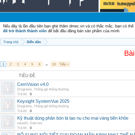
Nếu đây là lần đầu tiên bạn ghé thăm dmec.vn và có thắc mắc, bạn có th
để trở thành thành viên
để bắt đầu đăng bán sản phẩm của mình.
Trang chủ
Diễn đàn
Bài
1
2
3
4
5
6
→
10
Tiếp >
TIÊU ĐỀ
CemVision v4.0
Drograms
,
Thông gió thông thường
Trả lời:
0
Keysight SystemVue 2025
Drograms
,
Thông gió thông thường
Trả lời:
0
Kỹ thuật dùng phân bón lá tạo nụ cho mai vàng bền khỏe
nana01
,
Giao lưu
Trả lời:
0