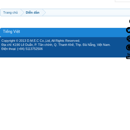
Trang chủ
Diễn đàn
Tiếng Việt
Copyright © 2013 D.M.E.C Co.,Ltd, All Rights Reserved.
Địa chỉ: K190 Lê Duẩn, P. Tân chính, Q. Thanh Khê, Thp. Đà Nẵng, Việt Nam.
Điện thoại: (+84) 5113752506