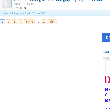
Phân bón lá rong biển Canada giúp cây phục hồi nhanh
nana01
,
Giao lưu
Trả lời:
0
Hiển thị kết quả từ 1 đến 20 của 200
1
2
3
4
5
6
→
10
Tiếp >
Đă
Liê