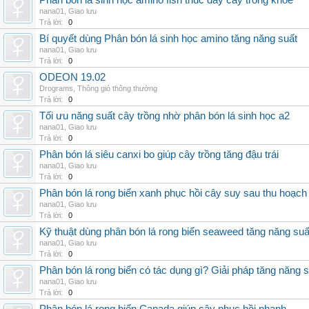
Phân bón lá sinh học amino fish thúc đẩy cây trồng khỏe
nana01
,
Giao lưu
Trả lời:
0
Bí quyết dùng Phân bón lá sinh học amino tăng năng suất
nana01
,
Giao lưu
Trả lời:
0
ODEON 19.02
Drograms
,
Thông gió thông thường
Trả lời:
0
Tối ưu năng suất cây trồng nhờ phân bón lá sinh học a2
nana01
,
Giao lưu
Trả lời:
0
Phân bón lá siêu canxi bo giúp cây trồng tăng đậu trái
nana01
,
Giao lưu
Trả lời:
0
Phân bón lá rong biển xanh phục hồi cây suy sau thu hoạch
nana01
,
Giao lưu
Trả lời:
0
Kỹ thuật dùng phân bón lá rong biển seaweed tăng năng suấ
nana01
,
Giao lưu
Trả lời:
0
Phân bón lá rong biển có tác dụng gì? Giải pháp tăng năng 
nana01
,
Giao lưu
Trả lời:
0