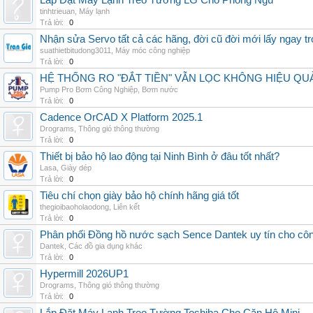
Lắp Đặt Máy Lạnh Treo Tường LG Cho Phòng Ngủ
tinhtrieuan
,
Máy lạnh
Trả lời:
0
Nhận sửa Servo tất cả các hãng, đời cũ đời mới lấy ngay t
suathietbitudong3011
,
Máy móc công nghiệp
Trả lời:
0
HỆ THỐNG RO "ĐẮT TIỀN" VẪN LỌC KHÔNG HIỆU QU
Pump Pro Bơm Công Nghiệp
,
Bơm nước
Trả lời:
0
Cadence OrCAD X Platform 2025.1
Drograms
,
Thông gió thông thường
Trả lời:
0
Thiết bị bảo hộ lao động tại Ninh Bình ở đâu tốt nhất?
Lasa
,
Giày dép
Trả lời:
0
Tiêu chí chọn giày bảo hộ chính hãng giá tốt
thegioibaoholaodong
,
Liên kết
Trả lời:
0
Phân phối Đồng hồ nước sạch Sence Dantek uy tín cho công
Dantek
,
Các đồ gia dụng khác
Trả lời:
0
Hypermill 2026UP1
Drograms
,
Thông gió thông thường
Trả lời:
0