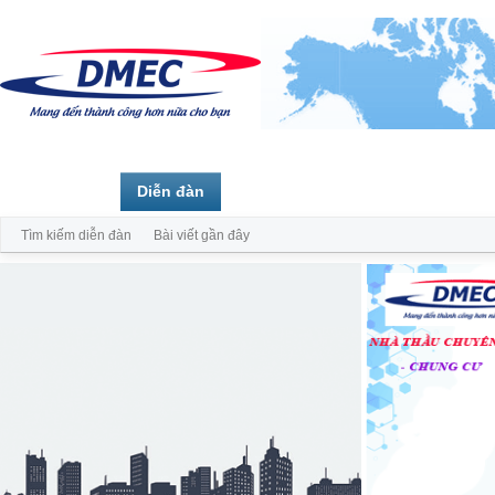
Trang chủ
Diễn đàn
Thành viên
Tìm kiếm diễn đàn
Bài viết gần đây