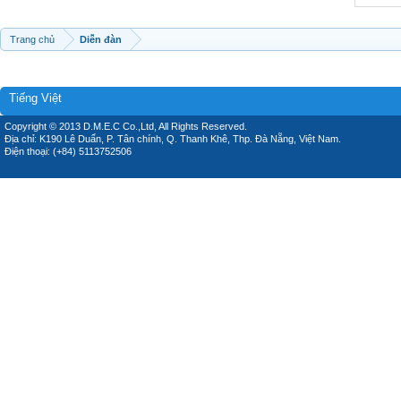
Trang chủ
Diễn đàn
Tiếng Việt
Copyright © 2013 D.M.E.C Co.,Ltd, All Rights Reserved.
Địa chỉ: K190 Lê Duẩn, P. Tân chính, Q. Thanh Khê, Thp. Đà Nẵng, Việt Nam.
Điện thoại: (+84) 5113752506