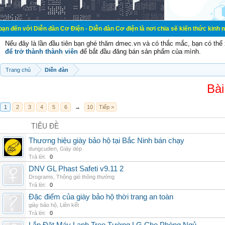
ễn đàn Cơ Điện - Diễn đàn Cơ điện là nơi chia sẽ kiến thức kinh nghiệm trong 
Nếu đây là lần đầu tiên bạn ghé thăm dmec.vn và có thắc mắc, bạn có th
để trở thành thành viên
để bắt đầu đăng bán sản phẩm của mình.
Trang chủ
Diễn đàn
Bài
1
2
3
4
5
6
→
10
Tiếp >
TIÊU ĐỀ
Thương hiệu giày bảo hộ tại Bắc Ninh bán chạy
dungcudien
,
Giày dép
Trả lời:
0
DNV GL Phast Safeti v9.11 2
Drograms
,
Thông gió thông thường
Trả lời:
0
Đặc điểm của giày bảo hộ thời trang an toàn
giày bảo hộ
,
Liên kết
Trả lời:
0