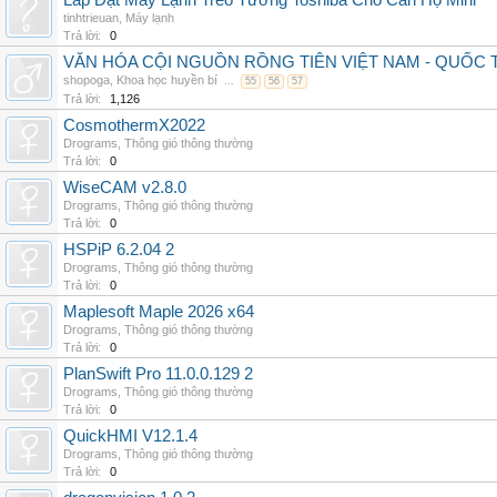
Lắp Đặt Máy Lạnh Treo Tường Toshiba Cho Căn Hộ Mini
tinhtrieuan
,
Máy lạnh
Trả lời:
0
VĂN HÓA CỘI NGUỒN RỒNG TIÊN VIỆT NAM - QUỐ
shopoga
,
Khoa học huyền bí
...
55
56
57
Trả lời:
1,126
CosmothermX2022
Drograms
,
Thông gió thông thường
Trả lời:
0
WiseCAM v2.8.0
Drograms
,
Thông gió thông thường
Trả lời:
0
HSPiP 6.2.04 2
Drograms
,
Thông gió thông thường
Trả lời:
0
Maplesoft Maple 2026 x64
Drograms
,
Thông gió thông thường
Trả lời:
0
PlanSwift Pro 11.0.0.129 2
Drograms
,
Thông gió thông thường
Trả lời:
0
QuickHMI V12.1.4
Drograms
,
Thông gió thông thường
Trả lời:
0