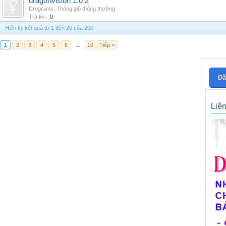
dragonvision 1.0 2
Drograms
,
Thông gió thông thường
Trả lời:
0
Hiển thị kết quả từ 1 đến 20 của 200
1
2
3
4
5
6
→
10
Tiếp >
Đă
Liê