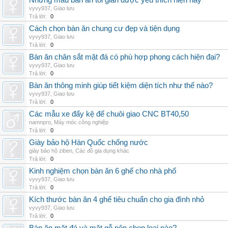
Những mẫu bàn ăn tối giản được yêu thích hiện nay
vyvy937
,
Giao lưu
Trả lời:
0
Cách chọn bàn ăn chung cư đẹp và tiện dụng
vyvy937
,
Giao lưu
Trả lời:
0
Bàn ăn chân sắt mặt đá có phù hợp phong cách hiện đại?
vyvy937
,
Giao lưu
Trả lời:
0
Bàn ăn thông minh giúp tiết kiệm diện tích như thế nào?
vyvy937
,
Giao lưu
Trả lời:
0
Các mẫu xe đẩy kệ để chuôi giao CNC BT40,50
namnpro
,
Máy móc công nghiệp
Trả lời:
0
Giày bảo hộ Hàn Quốc chống nước
giày bảo hộ ziben
,
Các đồ gia dụng khác
Trả lời:
0
Kinh nghiệm chọn bàn ăn 6 ghế cho nhà phố
vyvy937
,
Giao lưu
Trả lời:
0
Kích thước bàn ăn 4 ghế tiêu chuẩn cho gia đình nhỏ
vyvy937
,
Giao lưu
Trả lời:
0