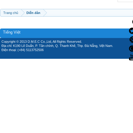
Trang chủ
Diễn đàn
Tiếng Việt
Copyright © 2013 D.M.E.C Co.,Ltd, All Rights Reserved.
Địa chỉ: K190 Lê Duẩn, P. Tân chính, Q. Thanh Khê, Thp. Đà Nẵng, Việt Nam.
Điện thoại: (+84) 5113752506