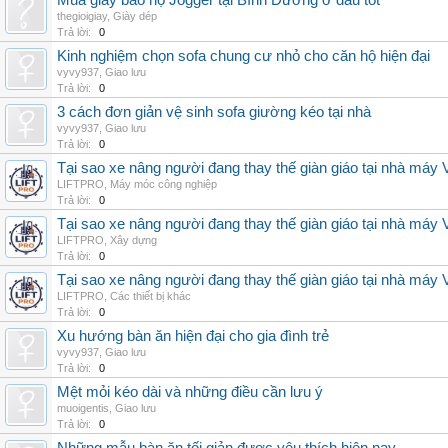
Mua giày bảo hộ Jogger tại Bình Dương ở đâu tốt
thegioigiay
,
Giày dép
Trả lời:
0
Kinh nghiệm chọn sofa chung cư nhỏ cho căn hộ hiện đại
vyvy937
,
Giao lưu
Trả lời:
0
3 cách đơn giản vệ sinh sofa giường kéo tại nhà
vyvy937
,
Giao lưu
Trả lời:
0
Tại sao xe nâng người đang thay thế giàn giáo tại nhà máy
LIFTPRO
,
Máy móc công nghiệp
Trả lời:
0
Tại sao xe nâng người đang thay thế giàn giáo tại nhà máy
LIFTPRO
,
Xây dựng
Trả lời:
0
Tại sao xe nâng người đang thay thế giàn giáo tại nhà máy
LIFTPRO
,
Các thiết bị khác
Trả lời:
0
Xu hướng bàn ăn hiện đại cho gia đình trẻ
vyvy937
,
Giao lưu
Trả lời:
0
Mệt mỏi kéo dài và những điều cần lưu ý
muoigentis
,
Giao lưu
Trả lời:
0