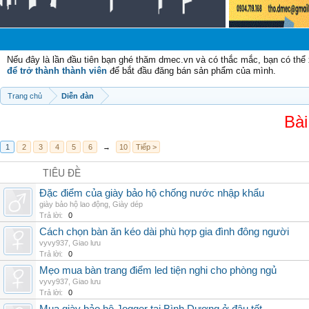
C
Nếu đây là lần đầu tiên bạn ghé thăm dmec.vn và có thắc mắc, bạn có th
để trở thành thành viên
để bắt đầu đăng bán sản phẩm của mình.
Trang chủ
Diễn đàn
Bài
1
2
3
4
5
6
→
10
Tiếp >
TIÊU ĐỀ
Đặc điểm của giày bảo hộ chống nước nhập khẩu
giày bảo hộ lao động
,
Giày dép
Trả lời:
0
Cách chọn bàn ăn kéo dài phù hợp gia đình đông người
vyvy937
,
Giao lưu
Trả lời:
0
Mẹo mua bàn trang điểm led tiện nghi cho phòng ngủ
vyvy937
,
Giao lưu
Trả lời:
0