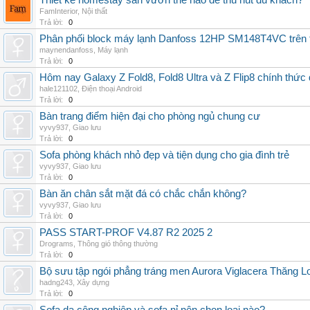
Thiết kế homestay sân vườn thế nào để thu hút du khách?
FamInterior
,
Nội thất
Trả lời:
0
Phân phối block máy lạnh Danfoss 12HP SM148T4VC trên t
maynendanfoss
,
Máy lạnh
Trả lời:
0
Hôm nay Galaxy Z Fold8, Fold8 Ultra và Z Flip8 chính thức
hale121102
,
Điện thoại Android
Trả lời:
0
Bàn trang điểm hiện đại cho phòng ngủ chung cư
vyvy937
,
Giao lưu
Trả lời:
0
Sofa phòng khách nhỏ đẹp và tiện dụng cho gia đình trẻ
vyvy937
,
Giao lưu
Trả lời:
0
Bàn ăn chân sắt mặt đá có chắc chắn không?
vyvy937
,
Giao lưu
Trả lời:
0
PASS START-PROF V4.87 R2 2025 2
Drograms
,
Thông gió thông thường
Trả lời:
0
Bộ sưu tập ngói phẳng tráng men Aurora Viglacera Thăng L
hadng243
,
Xây dựng
Trả lời:
0