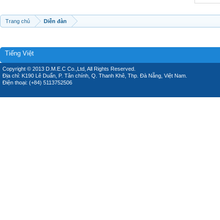
Trang chủ
Diễn đàn
Tiếng Việt
Copyright © 2013 D.M.E.C Co.,Ltd, All Rights Reserved.
Địa chỉ: K190 Lê Duẩn, P. Tân chính, Q. Thanh Khê, Thp. Đà Nẵng, Việt Nam.
Điện thoại: (+84) 5113752506