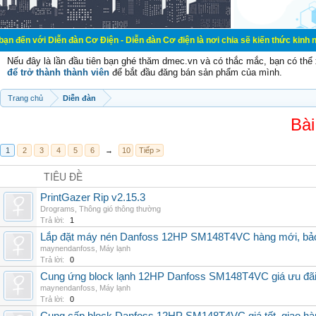
ễn đàn Cơ Điện - Diễn đàn Cơ điện là nơi chia sẽ kiến thức kinh nghiệm trong 
Nếu đây là lần đầu tiên bạn ghé thăm dmec.vn và có thắc mắc, bạn có th
để trở thành thành viên
để bắt đầu đăng bán sản phẩm của mình.
Trang chủ
Diễn đàn
Bài
1
2
3
4
5
6
→
10
Tiếp >
TIÊU ĐỀ
PrintGazer Rip v2.15.3
Drograms
,
Thông gió thông thường
Trả lời:
1
Lắp đặt máy nén Danfoss 12HP SM148T4VC hàng mới, bảo 
maynendanfoss
,
Máy lạnh
Trả lời:
0
Cung ứng block lạnh 12HP Danfoss SM148T4VC giá ưu đãi, 
maynendanfoss
,
Máy lạnh
Trả lời:
0