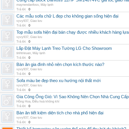
Cung cấp block Danfoss 12HP SM148T4VC giá tốt, giao hàng
maynendanfoss
,
Máy lạnh
Trả lời:
0
Các mẫu sofa chữ L đẹp cho không gian sống hiện đại
vyvy937
,
Giao lưu
Trả lời:
0
Top mẫu sofa hiện đại bán chạy được nhiều khách hàng lự
vyvy937
,
Giao lưu
Trả lời:
0
Lắp Đặt Máy Lạnh Treo Tường LG Cho Showroom
tinhtrieuan
,
Máy lạnh
Trả lời:
0
Bàn ăn gia đình nhỏ nên chọn kích thước nào?
vyvy937
,
Giao lưu
Trả lời:
0
Sofa màu be đẹp theo xu hướng nội thất mới
vyvy937
,
Giao lưu
Trả lời:
0
Gia Công Ống Gió: Vì Sao Không Nên Chọn Nhà Cung Cấp
Hồng Hoa
,
Điều hoà không khí
Trả lời:
0
Bàn ăn tiết kiệm diện tích cho nhà phố hiện đại
vyvy937
,
Giao lưu
Trả lời:
0