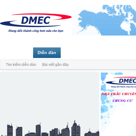
Trang chủ
Diễn đàn
Thành viên
Tìm kiếm diễn đàn
Bài viết gần đây