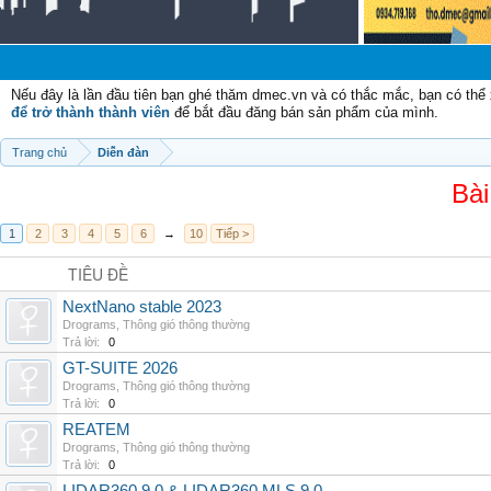
Chào
Nếu đây là lần đầu tiên bạn ghé thăm dmec.vn và có thắc mắc, bạn có th
để trở thành thành viên
để bắt đầu đăng bán sản phẩm của mình.
Trang chủ
Diễn đàn
Bài
1
2
3
4
5
6
→
10
Tiếp >
TIÊU ĐỀ
NextNano stable 2023
Drograms
,
Thông gió thông thường
Trả lời:
0
GT-SUITE 2026
Drograms
,
Thông gió thông thường
Trả lời:
0
REATEM
Drograms
,
Thông gió thông thường
Trả lời:
0