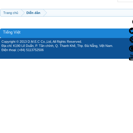
Trang chủ
Diễn đàn
Tiếng Việt
Copyright © 2013 D.M.E.C Co.,Ltd, All Rights Reserved.
Địa chỉ: K190 Lê Duẩn, P. Tân chính, Q. Thanh Khê, Thp. Đà Nẵng, Việt Nam.
Điện thoại: (+84) 5113752506