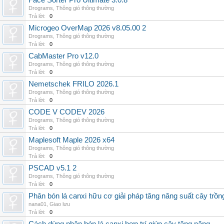
Face Sorter Pro Ultimate 3.0.8
Drograms
,
Thông gió thông thường
Trả lời:
0
Microgeo OverMap 2026 v8.05.00 2
Drograms
,
Thông gió thông thường
Trả lời:
0
CabMaster Pro v12.0
Drograms
,
Thông gió thông thường
Trả lời:
0
Nemetschek FRILO 2026.1
Drograms
,
Thông gió thông thường
Trả lời:
0
CODE V CODEV 2026
Drograms
,
Thông gió thông thường
Trả lời:
0
Maplesoft Maple 2026 x64
Drograms
,
Thông gió thông thường
Trả lời:
0
PSCAD v5.1 2
Drograms
,
Thông gió thông thường
Trả lời:
0
Phân bón lá canxi hữu cơ giải pháp tăng năng suất cây trồn
nana01
,
Giao lưu
Trả lời:
0