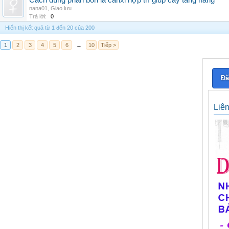
Cách dùng phân bón lá canxi hợp trí giúp cây tăng năng
nana01
,
Giao lưu
Trả lời:
0
Hiển thị kết quả từ 1 đến 20 của 200
1
2
3
4
5
6
→
10
Tiếp >
Đă
Liê