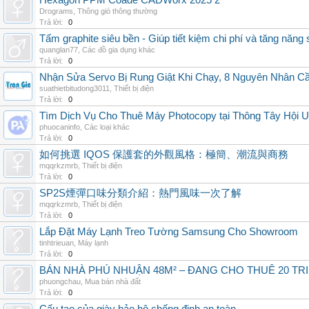
Hexagon PPM Coade CADWorx 2025 2
Drograms
,
Thông gió thông thường
Trả lời:
0
Tấm graphite siêu bền - Giúp tiết kiệm chi phí và tăng năng 
quanglan77
,
Các đồ gia dụng khác
Trả lời:
0
Nhận Sửa Servo Bị Rung Giật Khi Chạy, 8 Nguyên Nhân C
suathietbitudong3011
,
Thiết bị điện
Trả lời:
0
Tìm Dịch Vụ Cho Thuê Máy Photocopy tại Thông Tây Hội U
phuocaninfo
,
Các loại khác
Trả lời:
0
如何挑選 IQOS 保護套的外觀風格：極簡、潮流與商務
mqqrkzmrb
,
Thiết bị điện
Trả lời:
0
SP2S煙彈口味分類介紹：熱門風味一次了解
mqqrkzmrb
,
Thiết bị điện
Trả lời:
0
Lắp Đặt Máy Lạnh Treo Tường Samsung Cho Showroom
tinhtrieuan
,
Máy lạnh
Trả lời:
0
BÁN NHÀ PHÚ NHUẬN 48M² – ĐANG CHO THUÊ 20 TRIỆ
phuongchau
,
Mua bán nhà đất
Trả lời:
0