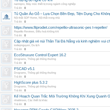
Tủ đựng đồ nghề cơ khí
namnpro
,
Máy móc thiết bị trong ngành công nghiệp
Trả lời:
0
Tủ Quần Áo Gỗ – Lựa Chọn Bền Đẹp, Tiện Dụng Cho Khôn
Nội thất SDP Home
,
Nội thất trong nhà
Trả lời:
0
https://www.fitprodiet.com/repellio-ultrasonic-pes t-repeller/
Repellio Reviews
,
Điều hoà không khí
Trả lời:
0
Cập nhật giá vé núi Thần Tài Đà Nẵng và kinh nghiệm vui c
todiepnguyen
,
Du lịch
Trả lời:
0
EcoStruxure Control Expert 16.2
Drograms
,
Thông gió thông thường
Trả lời:
0
PSCAD v5.1
Drograms
,
Thông gió thông thường
Trả lời:
0
HighScore plus 5.3 2
Drograms
,
Thông gió thông thường
Trả lời:
0
Kế Hoạch Quan Trắc Môi Trường Không Khí Xung Quanh
nhattinseo
,
Các thiết bị khác
Trả lời:
0