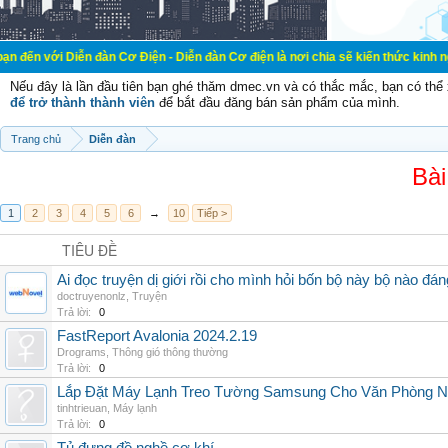
ễn đàn Cơ Điện - Diễn đàn Cơ điện là nơi chia sẽ kiến thức kinh nghiệm trong l
Nếu đây là lần đầu tiên bạn ghé thăm dmec.vn và có thắc mắc, bạn có th
để trở thành thành viên
để bắt đầu đăng bán sản phẩm của mình.
Trang chủ
Diễn đàn
Bài
1
2
3
4
5
6
→
10
Tiếp >
TIÊU ĐỀ
Ai đọc truyện dị giới rồi cho mình hỏi bốn bộ này bộ nào đá
doctruyenonlz
,
Truyện
Trả lời:
0
FastReport Avalonia 2024.2.19
Drograms
,
Thông gió thông thường
Trả lời:
0
Lắp Đặt Máy Lạnh Treo Tường Samsung Cho Văn Phòng 
tinhtrieuan
,
Máy lạnh
Trả lời:
0