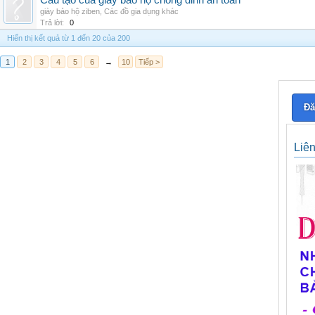
Cấu tạo của giày bảo hộ chống đinh an toàn
giày bảo hộ ziben
,
Các đồ gia dụng khác
Trả lời:
0
Hiển thị kết quả từ 1 đến 20 của 200
1
2
3
4
5
6
→
10
Tiếp >
Đă
Liê