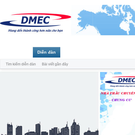
Trang chủ
Diễn đàn
Thành viên
Tìm kiếm diễn đàn
Bài viết gần đây