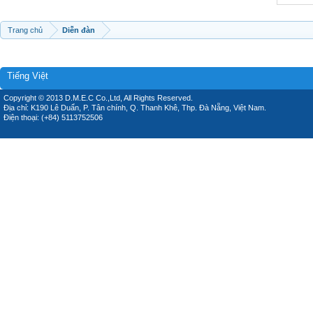
Trang chủ
Diễn đàn
Tiếng Việt
Copyright © 2013 D.M.E.C Co.,Ltd, All Rights Reserved.
Địa chỉ: K190 Lê Duẩn, P. Tân chính, Q. Thanh Khê, Thp. Đà Nẵng, Việt Nam.
Điện thoại: (+84) 5113752506