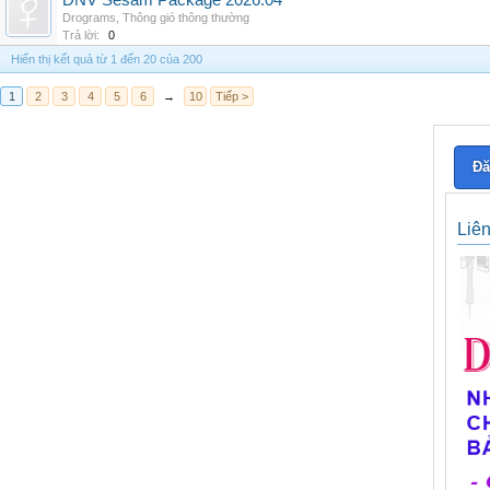
DNV Sesam Package 2026.04
Drograms
,
Thông gió thông thường
Trả lời:
0
Hiển thị kết quả từ 1 đến 20 của 200
1
2
3
4
5
6
→
10
Tiếp >
Đă
Liê