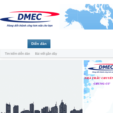
Trang chủ
Diễn đàn
Thành viên
Tìm kiếm diễn đàn
Bài viết gần đây