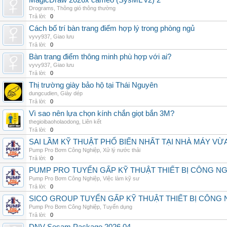
MagicDraw 2026x cameo (SysML v2) 2
Drograms
,
Thông gió thông thường
Trả lời:
0
Cách bố trí bàn trang điểm hợp lý trong phòng ngủ
vyvy937
,
Giao lưu
Trả lời:
0
Bàn trang điểm thông minh phù hợp với ai?
vyvy937
,
Giao lưu
Trả lời:
0
Thị trường giày bảo hộ tại Thái Nguyên
dungcudien
,
Giày dép
Trả lời:
0
Vì sao nên lựa chọn kính chắn giọt bắn 3M?
thegioibaoholaodong
,
Liên kết
Trả lời:
0
SAI LẦM KỸ THUẬT PHỔ BIẾN NHẤT TẠI NHÀ MÁY VỪ
Pump Pro Bơm Công Nghiệp
,
Xử lý nước thải
Trả lời:
0
PUMP PRO TUYỂN GẤP KỸ THUẬT THIẾT BỊ CÔNG N
Pump Pro Bơm Công Nghiệp
,
Việc làm kỹ sư
Trả lời:
0
SICO GROUP TUYỂN GẤP KỸ THUẬT THIẾT BỊ CÔNG 
Pump Pro Bơm Công Nghiệp
,
Tuyển dụng
Trả lời:
0