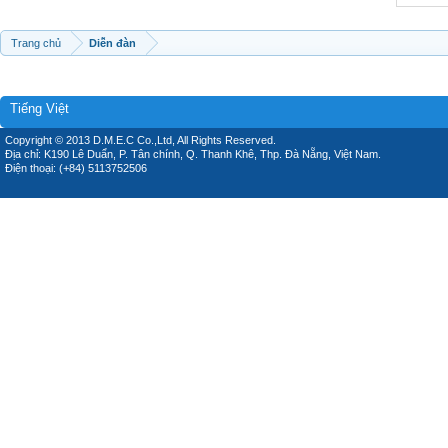
Trang chủ
Diễn đàn
Tiếng Việt
Copyright © 2013 D.M.E.C Co.,Ltd, All Rights Reserved.
Địa chỉ: K190 Lê Duẩn, P. Tân chính, Q. Thanh Khê, Thp. Đà Nẵng, Việt Nam.
Điện thoại: (+84) 5113752506