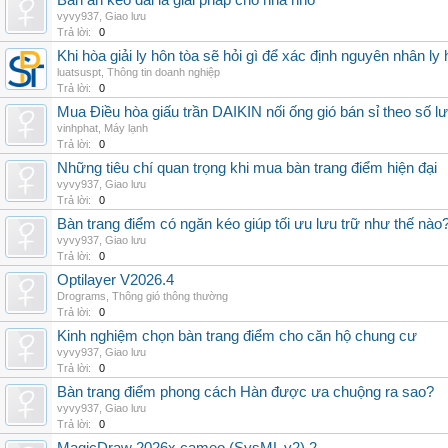
Bàn ăn kéo dài là giải pháp cho nhà nhỏ
vyvy937
,
Giao lưu
Trả lời:
0
Khi hòa giải ly hôn tòa sẽ hỏi gì để xác định nguyên nhân ly
luatsuspt
,
Thông tin doanh nghiệp
Trả lời:
0
Mua Điều hòa giấu trần DAIKIN nối ống gió bán sỉ theo số lượ
vinhphat
,
Máy lạnh
Trả lời:
0
Những tiêu chí quan trọng khi mua bàn trang điểm hiện đại
vyvy937
,
Giao lưu
Trả lời:
0
Bàn trang điểm có ngăn kéo giúp tối ưu lưu trữ như thế nào
vyvy937
,
Giao lưu
Trả lời:
0
Optilayer V2026.4
Drograms
,
Thông gió thông thường
Trả lời:
0
Kinh nghiệm chọn bàn trang điểm cho căn hộ chung cư
vyvy937
,
Giao lưu
Trả lời:
0
Bàn trang điểm phong cách Hàn được ưa chuộng ra sao?
vyvy937
,
Giao lưu
Trả lời:
0