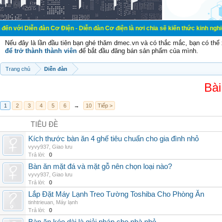
ễn đàn Cơ Điện - Diễn đàn Cơ điện là nơi chia sẽ kiến thức kinh nghiệm trong l
Nếu đây là lần đầu tiên bạn ghé thăm dmec.vn và có thắc mắc, bạn có th
để trở thành thành viên
để bắt đầu đăng bán sản phẩm của mình.
Trang chủ
Diễn đàn
Bài
1
2
3
4
5
6
→
10
Tiếp >
TIÊU ĐỀ
Kích thước bàn ăn 4 ghế tiêu chuẩn cho gia đình nhỏ
vyvy937
,
Giao lưu
Trả lời:
0
Bàn ăn mặt đá và mặt gỗ nên chọn loại nào?
vyvy937
,
Giao lưu
Trả lời:
0
Lắp Đặt Máy Lạnh Treo Tường Toshiba Cho Phòng Ăn
tinhtrieuan
,
Máy lạnh
Trả lời:
0