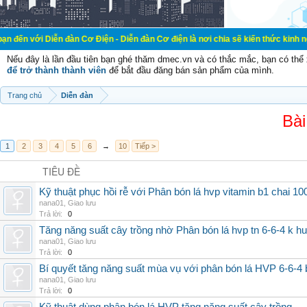
ễn đàn Cơ Điện - Diễn đàn Cơ điện là nơi chia sẽ kiến thức kinh nghiệm trong l
Nếu đây là lần đầu tiên bạn ghé thăm dmec.vn và có thắc mắc, bạn có th
để trở thành thành viên
để bắt đầu đăng bán sản phẩm của mình.
Trang chủ
Diễn đàn
Bài
1
2
3
4
5
6
→
10
Tiếp >
TIÊU ĐỀ
Kỹ thuật phục hồi rễ với Phân bón lá hvp vitamin b1 chai 10
nana01
,
Giao lưu
Trả lời:
0
Tăng năng suất cây trồng nhờ Phân bón lá hvp tn 6-6-4 k h
nana01
,
Giao lưu
Trả lời:
0
Bí quyết tăng năng suất mùa vụ với phân bón lá HVP 6-6-4 
nana01
,
Giao lưu
Trả lời:
0