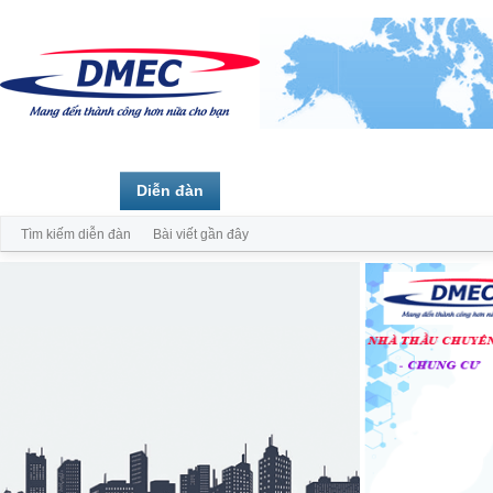
Trang chủ
Diễn đàn
Thành viên
Tìm kiếm diễn đàn
Bài viết gần đây