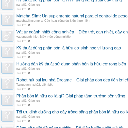
Kỹ thuật dùng phân bón lá HVP tăng năng suất cây trồng
nana01
,
Giao lưu
Trả lời:
0
Matcha Slim: Un suplemento natural para el control de peso
matchaslimcompra
,
Các hoạt động dự kiến thực hiện
Trả lời:
0
Vật tư ngành nhiệt công nghiệp – Điện trở, can nhiệt, dây ch
vattunganhnhiet
,
Máy móc công nghiệp
Trả lời:
0
Kỹ thuật dùng phân bón lá hữu cơ sinh học vi lượng cao
nana01
,
Giao lưu
Trả lời:
0
Hướng dẫn kỹ thuật sử dụng phân bón lá hữu cơ rong biển
nana01
,
Giao lưu
Trả lời:
0
Robot hút bụi lau nhà Dreame – Giải pháp dọn dẹp tiện lợi ch
Tainguyenmxh02
,
Liên kết
Trả lời:
0
Phân bón lá hữu cơ là gì? Giải pháp tăng trưởng bền vững
nana01
,
Giao lưu
Trả lời:
0
Tối ưu dinh dưỡng cho cây trồng bằng phân bón lá hữu cơ
nana01
,
Giao lưu
Trả lời:
0