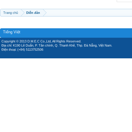
Trang chủ
Diễn đàn
Tiếng Việt
Copyright © 2013 D.M.E.C Co.,Ltd, All Rights Reserved.
Địa chỉ: K190 Lê Duẩn, P. Tân chính, Q. Thanh Khê, Thp. Đà Nẵng, Việt Nam.
Điện thoại: (+84) 5113752506