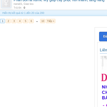
Phân bón lá humic Mỹ giúp cây phục hồi nhanh, tăng năng
nana01
,
Giao lưu
Trả lời:
0
Hiển thị kết quả từ 1 đến 20 của 200
1
2
3
4
5
6
→
10
Tiếp >
Đă
Liê