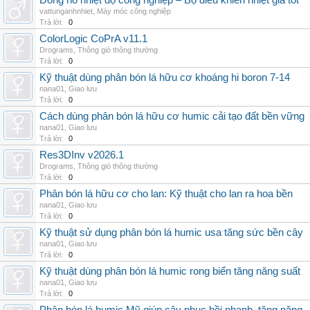
Đồng hồ nhiệt độ công nghiệp – Bộ điều khiển nhiệt giá tốt
vattunganhnhiet
,
Máy móc công nghiệp
Trả lời:
0
ColorLogic CoPrA v11.1
Drograms
,
Thông gió thông thường
Trả lời:
0
Kỹ thuật dùng phân bón lá hữu cơ khoáng hi boron 7-14
nana01
,
Giao lưu
Trả lời:
0
Cách dùng phân bón lá hữu cơ humic cải tạo đất bền vững
nana01
,
Giao lưu
Trả lời:
0
Res3DInv v2026.1
Drograms
,
Thông gió thông thường
Trả lời:
0
Phân bón lá hữu cơ cho lan: Kỹ thuật cho lan ra hoa bền
nana01
,
Giao lưu
Trả lời:
0
Kỹ thuật sử dụng phân bón lá humic usa tăng sức bền cây
nana01
,
Giao lưu
Trả lời:
0
Kỹ thuật dùng phân bón lá humic rong biển tăng năng suất
nana01
,
Giao lưu
Trả lời:
0