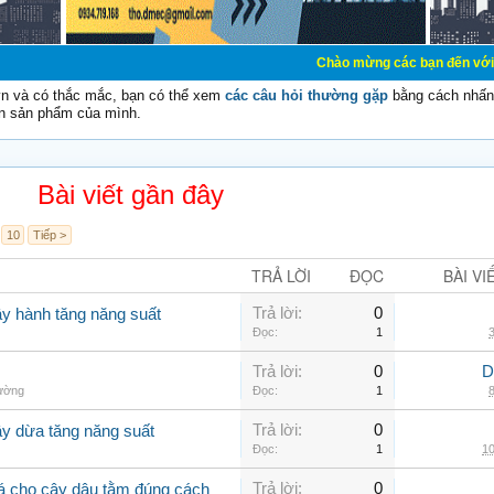
Chào mừng các bạn đến với Diễn đàn Cơ Đi
vn và có thắc mắc, bạn có thể xem
các câu hỏi thường gặp
bằng cách nhấn 
n sản phẩm của mình.
Bài viết gần đây
10
Tiếp >
TRẢ LỜI
ĐỌC
BÀI VI
Trả lời:
0
ây hành tăng năng suất
Đọc:
1
3
Trả lời:
0
D
hường
Đọc:
1
8
Trả lời:
0
ây dừa tăng năng suất
Đọc:
1
10
Trả lời:
0
lá cho cây dâu tằm đúng cách