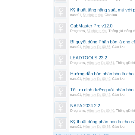
Kỹ thuật tăng năng suất mủ với 
nana01
,
54 phút trước
,
Giao lưu
CabMaster Pro v12.0
Drograms
,
57 phút trước
,
Thông gió thông 
Bí quyết dùng Phân bón lá cho 
nana01
,
Hôm nay lúc 00:56
,
Giao lưu
LEADTOOLS 23 2
Drograms
,
Hôm nay lúc 00:51
,
Thông gió t
Hướng dẫn bón phân bón lá cho 
nana01
,
Hôm nay lúc 00:49
,
Giao lưu
Tối ưu dinh dưỡng với phân bón 
nana01
,
Hôm nay lúc 00:42
,
Giao lưu
NAPA 2024.2 2
Drograms
,
Hôm nay lúc 00:40
,
Thông gió t
Kỹ thuật dùng phân bón lá cho c
nana01
,
Hôm nay lúc 00:35
,
Giao lưu