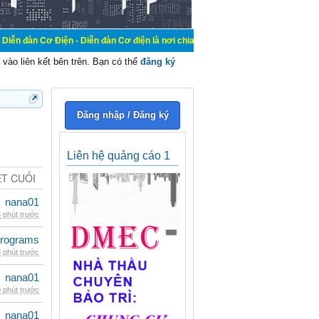
ện - Diễn đàn Cơ điện là nơi chia sẽ kiến thức kinh nghiệm trong lãnh vực cơ đ
vào liên kết bên trên. Bạn có thể
đăng ký
Đăng nhập / Đăng ký
Liên hệ quảng cáo 1
ẾT CUỐI
nana01
 phút trước
rograms
 phút trước
nana01
 phút trước
nana01