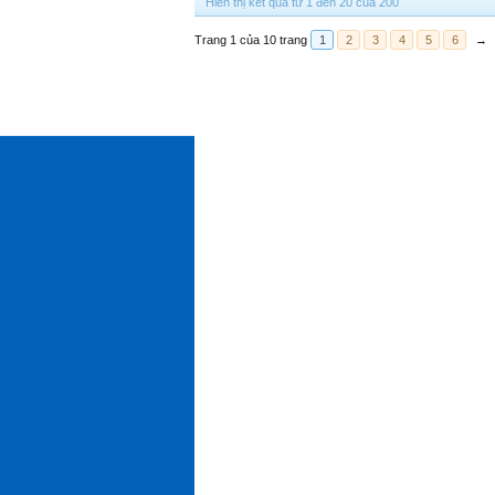
Hiển thị kết quả từ 1 đến 20 của 200
Trang 1 của 10 trang
1
2
3
4
5
6
→