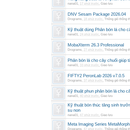
nana01
,
17 phút trước
,
Giao lưu
DNV Sesam Package 2026.04
Drograms
,
18 phút trước
,
Thông gió thông 
Kỹ thuật dùng Phân bón lá cho c
nana01
,
24 phút trước
,
Giao lưu
MobaXterm 26.3 Professional
Drograms
,
27 phút trước
,
Thông gió thông 
Phân bón lá cho cây chuối giúp t
nana01
,
33 phút trước
,
Giao lưu
FIFTY2 PeronLab 2026 v7.0.5
Drograms
,
37 phút trước
,
Thông gió thông 
Kỹ thuật phun phân bón lá cho c
nana01
,
40 phút trước
,
Giao lưu
Kỹ thuật bón thúc tăng sinh trư
su non
nana01
,
47 phút trước
,
Giao lưu
Meta Imaging Series MetaMorph
Drograms
,
47 phút trước
,
Thông gió thông 