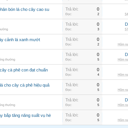
Trả lời:
0
phân bón lá cho cây cao su
Đọc:
2
54
Trả lời:
0
D
thường
Đọc:
3
57
Trả lời:
0
cây cảnh lá xanh mướt
Đọc:
2
Hôm na
Trả lời:
0
D
hông thường
Đọc:
5
Hôm na
Trả lời:
0
cây cà phê con đạt chuẩn
Đọc:
4
Hôm na
Trả lời:
0
lá cho cây cà phê hiệu quả
Đọc:
5
Hôm na
Trả lời:
0
D
hông thường
Đọc:
5
Hôm na
Trả lời:
0
ây bắp tăng năng suất vụ hè
Đọc:
5
Hôm na