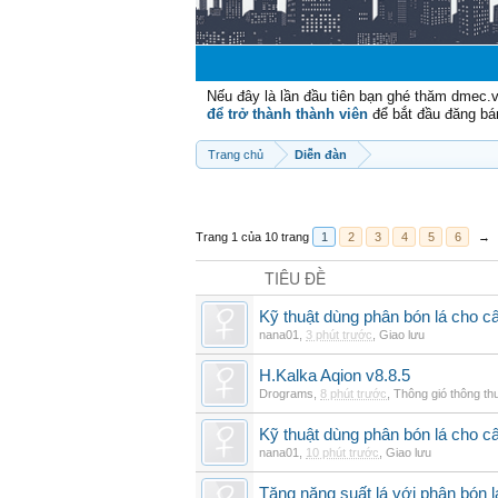
Nếu đây là lần đầu tiên bạn ghé thăm dmec.
để trở thành thành viên
để bắt đầu đăng bá
Trang chủ
Diễn đàn
Trang 1 của 10 trang
1
2
3
4
5
6
→
TIÊU ĐỀ
Kỹ thuật dùng phân bón lá cho c
nana01
,
3 phút trước
,
Giao lưu
H.Kalka Aqion v8.8.5
Drograms
,
8 phút trước
,
Thông gió thông t
Kỹ thuật dùng phân bón lá cho c
nana01
,
10 phút trước
,
Giao lưu
Tăng năng suất lá với phân bón 