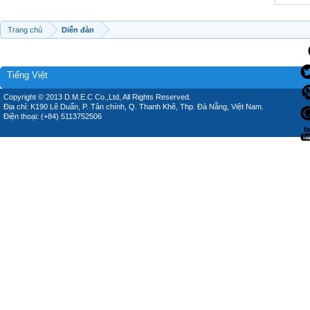
Trang chủ
Diễn đàn
Tiếng Việt
Copyright © 2013 D.M.E.C Co.,Ltd, All Rights Reserved.
Địa chỉ: K190 Lê Duẩn, P. Tân chính, Q. Thanh Khê, Thp. Đà Nẵng, Việt Nam.
Điện thoại: (+84) 5113752506