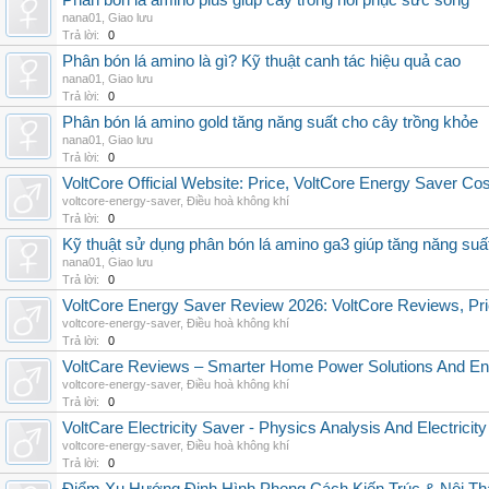
Phân bón lá amino plus giúp cây trồng hồi phục sức sống
nana01
,
Giao lưu
Trả lời:
0
Phân bón lá amino là gì? Kỹ thuật canh tác hiệu quả cao
nana01
,
Giao lưu
Trả lời:
0
Phân bón lá amino gold tăng năng suất cho cây trồng khỏe
nana01
,
Giao lưu
Trả lời:
0
VoltCore Official Website: Price, VoltCore Energy Saver Co
voltcore-energy-saver
,
Điều hoà không khí
Trả lời:
0
Kỹ thuật sử dụng phân bón lá amino ga3 giúp tăng năng suấ
nana01
,
Giao lưu
Trả lời:
0
VoltCore Energy Saver Review 2026: VoltCore Reviews, Pric
voltcore-energy-saver
,
Điều hoà không khí
Trả lời:
0
VoltCare Reviews – Smarter Home Power Solutions And Ene
voltcore-energy-saver
,
Điều hoà không khí
Trả lời:
0
VoltCare Electricity Saver - Physics Analysis And Electrici
voltcore-energy-saver
,
Điều hoà không khí
Trả lời:
0