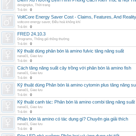
Điểm Xu Hướng Định Hình Phong Cách Kiến Trúc & Nội Thấ
designplus
,
Thời trang
Trả lời:
0
VoltCore Energy Saver Cost - Claims, Features, And Reality
voltcore-energy-saver
,
Điều hoà không khí
Trả lời:
0
FRED 24.10.3
Drograms
,
Thông gió thông thường
Trả lời:
0
Kỹ thuật dùng phân bón lá amino fulvic tăng năng suất
nana01
,
Giao lưu
Trả lời:
0
Cách tăng năng suất cây trồng với phân bón lá amino fish
nana01
,
Giao lưu
Trả lời:
0
Kỹ thuật dùng Phân bón lá amino cytomin plus tăng năng su
nana01
,
Giao lưu
Trả lời:
0
Kỹ thuật canh tác: Phân bón lá amino combi tăng năng suất
nana01
,
Giao lưu
Trả lời:
0
Phân bón lá amino có tác dụng gì? Chuyên gia giải thích
nana01
,
Giao lưu
Trả lời:
0