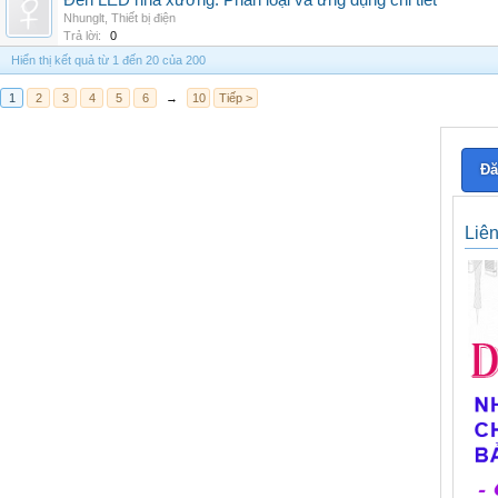
Đèn LED nhà xưởng: Phân loại và ứng dụng chi tiết
Nhunglt
,
Thiết bị điện
Trả lời:
0
Hiển thị kết quả từ 1 đến 20 của 200
1
2
3
4
5
6
→
10
Tiếp >
Đă
Liê