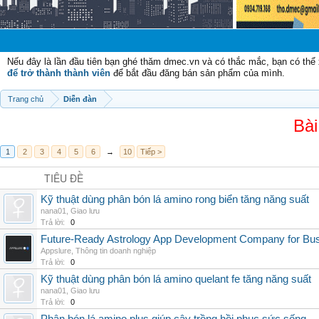
Chào mừng c
Nếu đây là lần đầu tiên bạn ghé thăm dmec.vn và có thắc mắc, bạn có th
để trở thành thành viên
để bắt đầu đăng bán sản phẩm của mình.
Trang chủ
Diễn đàn
Bài
1
2
3
4
5
6
→
10
Tiếp >
TIÊU ĐỀ
Kỹ thuật dùng phân bón lá amino rong biển tăng năng suất
nana01
,
Giao lưu
Trả lời:
0
Future-Ready Astrology App Development Company for Bu
Appslure
,
Thông tin doanh nghiệp
Trả lời:
0
Kỹ thuật dùng phân bón lá amino quelant fe tăng năng suất
nana01
,
Giao lưu
Trả lời:
0