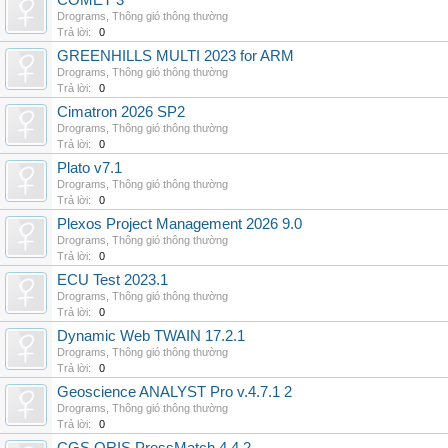
COMET 3
Drograms
,
Thông gió thông thường
Trả lời:
0
GREENHILLS MULTI 2023 for ARM
Drograms
,
Thông gió thông thường
Trả lời:
0
Cimatron 2026 SP2
Drograms
,
Thông gió thông thường
Trả lời:
0
Plato v7.1
Drograms
,
Thông gió thông thường
Trả lời:
0
Plexos Project Management 2026 9.0
Drograms
,
Thông gió thông thường
Trả lời:
0
ECU Test 2023.1
Drograms
,
Thông gió thông thường
Trả lời:
0
Dynamic Web TWAIN 17.2.1
Drograms
,
Thông gió thông thường
Trả lời:
0
Geoscience ANALYST Pro v.4.7.1 2
Drograms
,
Thông gió thông thường
Trả lời:
0