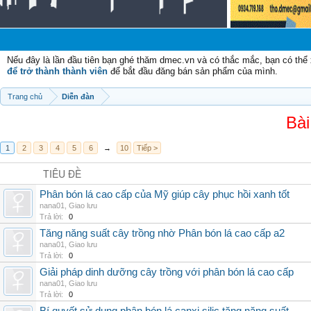
Nếu đây là lần đầu tiên bạn ghé thăm dmec.vn và có thắc mắc, bạn có th
để trở thành thành viên
để bắt đầu đăng bán sản phẩm của mình.
Trang chủ
Diễn đàn
Bài
1
2
3
4
5
6
→
10
Tiếp >
TIÊU ĐỀ
Phân bón lá cao cấp của Mỹ giúp cây phục hồi xanh tốt
nana01
,
Giao lưu
Trả lời:
0
Tăng năng suất cây trồng nhờ Phân bón lá cao cấp a2
nana01
,
Giao lưu
Trả lời:
0
Giải pháp dinh dưỡng cây trồng với phân bón lá cao cấp
nana01
,
Giao lưu
Trả lời:
0