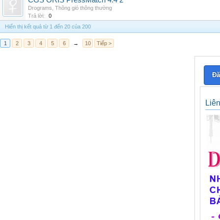
CGS ORIS PressMatch 4.4 2
Drograms
,
Thông gió thông thường
Trả lời:
0
Hiển thị kết quả từ 1 đến 20 của 200
1
2
3
4
5
6
→
10
Tiếp >
Đă
Liê