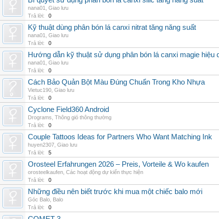
Bí quyết sử dụng phân bón lá canxi silic tăng năng suất
nana01
,
Giao lưu
Trả lời:
0
Kỹ thuật dùng phân bón lá canxi nitrat tăng năng suất
nana01
,
Giao lưu
Trả lời:
0
Hướng dẫn kỹ thuật sử dụng phân bón lá canxi magie hiệu 
nana01
,
Giao lưu
Trả lời:
0
Cách Bảo Quản Bột Màu Đúng Chuẩn Trong Kho Nhựa
Vietuc190
,
Giao lưu
Trả lời:
0
Cyclone Field360 Android
Drograms
,
Thông gió thông thường
Trả lời:
0
Couple Tattoos Ideas for Partners Who Want Matching Ink
huyen2307
,
Giao lưu
Trả lời:
5
Orosteel Erfahrungen 2026 – Preis, Vorteile & Wo kaufen
orosteelkaufen
,
Các hoạt động dự kiến thực hiện
Trả lời:
0
Những điều nên biết trước khi mua một chiếc balo mới
Góc Balo
,
Balo
Trả lời:
0