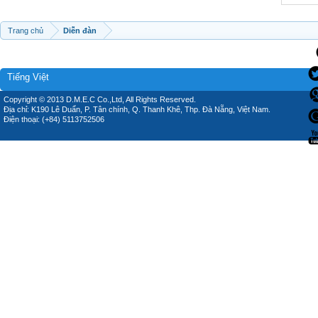
Trang chủ
Diễn đàn
Tiếng Việt
Copyright © 2013 D.M.E.C Co.,Ltd, All Rights Reserved.
Địa chỉ: K190 Lê Duẩn, P. Tân chính, Q. Thanh Khê, Thp. Đà Nẵng, Việt Nam.
Điện thoại: (+84) 5113752506