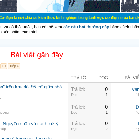
chia sẽ kiến thức kinh nghiệm trong lãnh vực cơ điện, mua bán, ký gửi, cho th
vn và có thắc mắc, bạn có thể xem
các câu hỏi thường gặp
bằng cách nhấn 
n sản phẩm của mình.
Bài viết gần đây
10
Tiếp >
TRẢ LỜI
ĐỌC
BÀI VI
ỏ” trên khu đất 95 m² giữa phố
Trả lời:
0
va
Đọc:
1
11
c
Trả lời:
0
D
thường
Đọc:
1
46
Trả lời:
0
nh: Nguyên nhân và cách xử lý
hiệp
Đọc:
2
47
ilicone) trong quy trình đúc