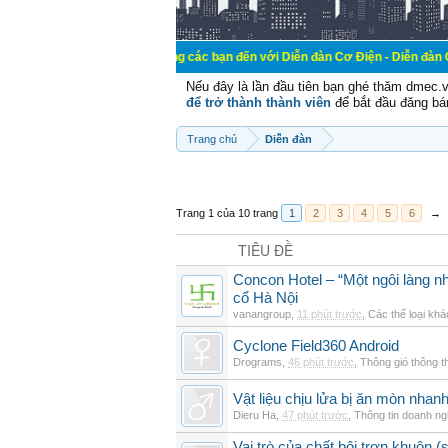
Chào mừng các bạn đến với Diễn đàn Cơ Điện - Diễn đàn Cơ điện là nơi 
Nếu đây là lần đầu tiên bạn ghé thăm dmec.
để trở thành thành viên
để bắt đầu đăng bá
Trang chủ
Diễn đàn
Trang 1 của 10 trang
1
2
3
4
5
6
→
TIÊU ĐỀ
Concon Hotel – “Một ngôi làng nh
cổ Hà Nội
vanangroup
,
11 phút trước
,
Các thể loại khá
Cyclone Field360 Android
Drograms
,
46 phút trước
,
Thông gió thông 
Vật liệu chịu lửa bị ăn mòn nha
Dieru Ha
,
47 phút trước
,
Thông tin doanh ng
Vai trò của chất bôi trơn khuôn (s