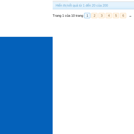
Hiển thị kết quả từ 1 đến 20 của 200
Trang 1 của 10 trang
1
2
3
4
5
6
→