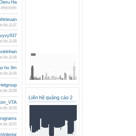
Dieru Ha
 phút trước
inhtrieuan
y lúc 11:07
vyvy937
y lúc 11:00
vietnhan
y lúc 11:00
ao ho 3m
y lúc 11:00
vietgroup
y lúc 10:59
Liên hệ quảng cáo 2
dom_VTA
y lúc 10:59
rograms
y lúc 10:57
mInterior