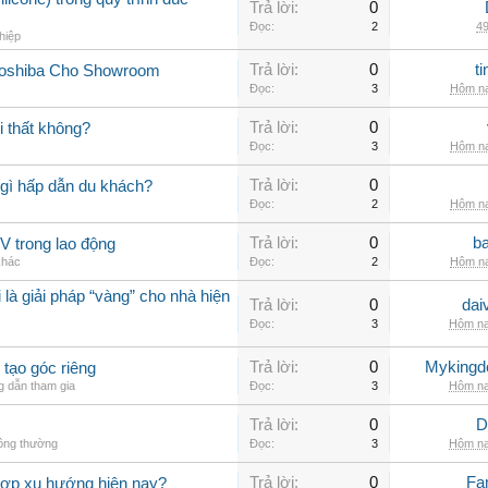
Trả lời:
0
Đọc:
2
49
hiệp
Trả lời:
0
t
Toshiba Cho Showroom
Đọc:
3
Hôm na
Trả lời:
0
 thất không?
Đọc:
3
Hôm na
Trả lời:
0
gì hấp dẫn du khách?
Đọc:
2
Hôm na
Trả lời:
0
b
V trong lao động
khác
Đọc:
2
Hôm na
 là giải pháp “vàng” cho nhà hiện
Trả lời:
0
dai
Đọc:
3
Hôm na
Trả lời:
0
Myking
 tạo góc riêng
 dẫn tham gia
Đọc:
3
Hôm na
Trả lời:
0
D
hông thường
Đọc:
3
Hôm na
Trả lời:
0
Fa
hợp xu hướng hiện nay?