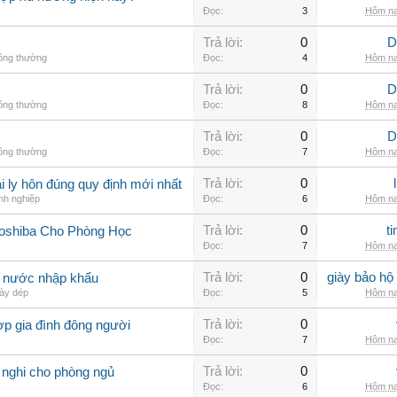
Đọc:
3
Hôm na
Trả lời:
0
D
hông thường
Đọc:
4
Hôm na
Trả lời:
0
D
hông thường
Đọc:
8
Hôm na
Trả lời:
0
D
hông thường
Đọc:
7
Hôm na
Trả lời:
0
 ly hôn đúng quy định mới nhất
nh nghiệp
Đọc:
6
Hôm na
Trả lời:
0
t
Toshiba Cho Phòng Học
Đọc:
7
Hôm na
Trả lời:
0
giày bảo hộ
g nước nhập khẩu
ày dép
Đọc:
5
Hôm na
Trả lời:
0
ợp gia đình đông người
Đọc:
7
Hôm na
Trả lời:
0
 nghi cho phòng ngủ
Đọc:
6
Hôm na