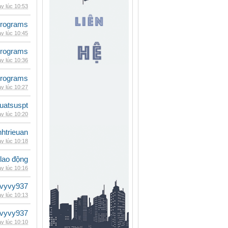
y lúc 10:53
rograms
y lúc 10:45
rograms
y lúc 10:36
rograms
y lúc 10:27
luatsuspt
y lúc 10:20
inhtrieuan
y lúc 10:18
 lao động
y lúc 10:16
vyvy937
y lúc 10:13
vyvy937
y lúc 10:10