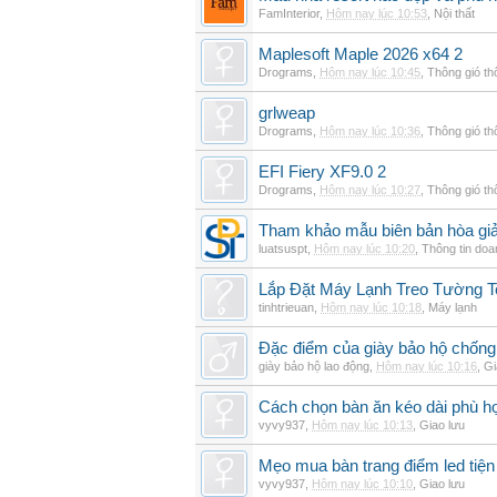
FamInterior
,
Hôm nay lúc 10:53
,
Nội thất
Maplesoft Maple 2026 x64 2
Drograms
,
Hôm nay lúc 10:45
,
Thông gió t
grlweap
Drograms
,
Hôm nay lúc 10:36
,
Thông gió t
EFI Fiery XF9.0 2
Drograms
,
Hôm nay lúc 10:27
,
Thông gió t
Tham khảo mẫu biên bản hòa giải
luatsuspt
,
Hôm nay lúc 10:20
,
Thông tin doa
Lắp Đặt Máy Lạnh Treo Tường 
tinhtrieuan
,
Hôm nay lúc 10:18
,
Máy lạnh
Đặc điểm của giày bảo hộ chốn
giày bảo hộ lao động
,
Hôm nay lúc 10:16
,
Gi
Cách chọn bàn ăn kéo dài phù h
vyvy937
,
Hôm nay lúc 10:13
,
Giao lưu
Mẹo mua bàn trang điểm led tiện
vyvy937
,
Hôm nay lúc 10:10
,
Giao lưu