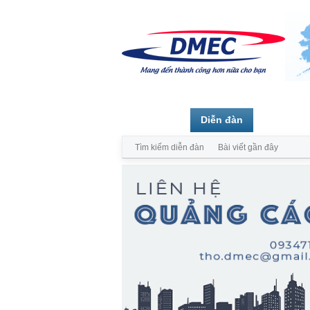
Trang chủ
Diễn đàn
Thành vi
Tìm kiếm diễn đàn
Bài viết gần đây