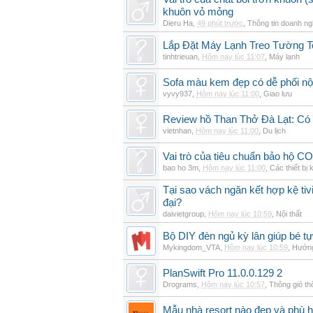
khuôn vỏ mỏng
Dieru Ha
,
49 phút trước
,
Thông tin doanh ng
Lắp Đặt Máy Lạnh Treo Tường 
tinhtrieuan
,
Hôm nay lúc 11:07
,
Máy lạnh
Sofa màu kem đẹp có dễ phối nội
vyvy937
,
Hôm nay lúc 11:00
,
Giao lưu
Review hồ Than Thở Đà Lạt: Có 
vietnhan
,
Hôm nay lúc 11:00
,
Du lịch
Vai trò của tiêu chuẩn bảo hộ CO
bao ho 3m
,
Hôm nay lúc 11:00
,
Các thiết bị 
Tại sao vách ngăn kết hợp kệ tivi
đại?
daivietgroup
,
Hôm nay lúc 10:59
,
Nội thất
Bộ DIY đèn ngủ kỳ lân giúp bé tự
Mykingdom_VTA
,
Hôm nay lúc 10:59
,
Hướng
PlanSwift Pro 11.0.0.129 2
Drograms
,
Hôm nay lúc 10:57
,
Thông gió t
Mẫu nhà resort nào đẹp và phù 