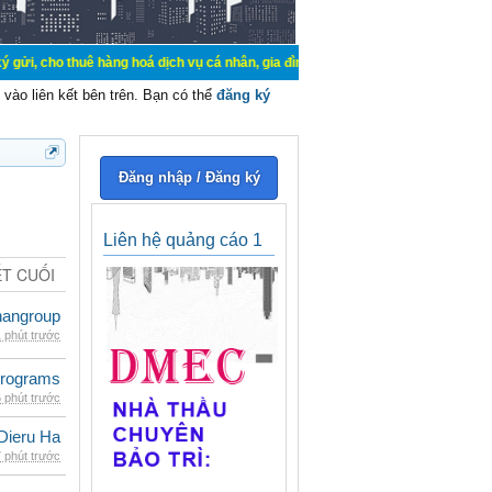
uê hàng hoá dịch vụ cá nhân, gia đình. Mua bán, ký gửi, cho thuê thiết bị hệ t
vào liên kết bên trên. Bạn có thể
đăng ký
Đăng nhập / Đăng ký
Liên hệ quảng cáo 1
ẾT CUỐI
nangroup
 phút trước
rograms
 phút trước
Dieru Ha
 phút trước