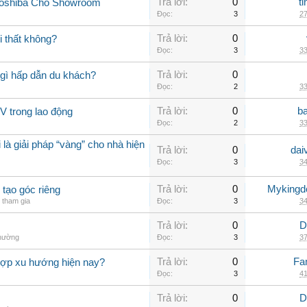
Trả lời:
0
t
Toshiba Cho Showroom
Đọc:
3
27
Trả lời:
0
 thất không?
Đọc:
3
33
Trả lời:
0
gì hấp dẫn du khách?
Đọc:
2
33
Trả lời:
0
b
V trong lao động
Đọc:
2
33
 là giải pháp “vàng” cho nhà hiện
Trả lời:
0
dai
Đọc:
3
34
Trả lời:
0
Myking
 tạo góc riêng
tham gia
Đọc:
3
34
Trả lời:
0
D
thường
Đọc:
3
37
Trả lời:
0
Fa
hợp xu hướng hiện nay?
Đọc:
3
41
Trả lời:
0
D