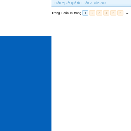
Hiển thị kết quả từ 1 đến 20 của 200
Trang 1 của 10 trang
1
2
3
4
5
6
→