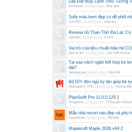
Lắp Đặt Máy Lạnh Treo Tường 
tinhtrieuan
,
27 phút trước
,
Máy lạnh
Sofa màu kem đẹp có dễ phối nội
vyvy937
,
33 phút trước
,
Giao lưu
Review hồ Than Thở Đà Lạt: Có 
vietnhan
,
33 phút trước
,
Du lịch
Vai trò của tiêu chuẩn bảo hộ CO
bao ho 3m
,
33 phút trước
,
Các thiết bị khác
Tại sao vách ngăn kết hợp kệ tivi
đại?
daivietgroup
,
34 phút trước
,
Nội thất
Bộ DIY đèn ngủ kỳ lân giúp bé tự
Mykingdom_VTA
,
34 phút trước
,
Hướng dẫn 
PlanSwift Pro 11.0.0.129 2
Drograms
,
37 phút trước
,
Thông gió thông 
Mẫu nhà resort nào đẹp và phù 
FamInterior
,
41 phút trước
,
Nội thất
Maplesoft Maple 2026 x64 2