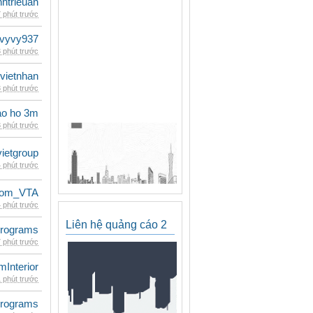
inhtrieuan
 phút trước
vyvy937
 phút trước
vietnhan
 phút trước
ao ho 3m
 phút trước
vietgroup
 phút trước
dom_VTA
 phút trước
Liên hệ quảng cáo 2
rograms
 phút trước
mInterior
 phút trước
rograms