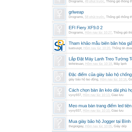
Drograms
,
49 phút trước
,
Thông gió thông 
grlweap
Drograms
,
58 phút trước
,
Thông gió thông 
EFI Fiery XF9.0 2
Drograms
,
Hôm nay lúc 10:27
,
Thông gió t
Tham khảo mẫu biên bản hòa giải
luatsuspt
,
Hôm nay lúc 10:20
,
Thông tin doa
Lắp Đặt Máy Lạnh Treo Tường 
tinhtrieuan
,
Hôm nay lúc 10:18
,
Máy lạnh
Đặc điểm của giày bảo hộ chốn
giày bảo hộ lao động
,
Hôm nay lúc 10:16
,
Gi
Cách chọn bàn ăn kéo dài phù h
vyvy937
,
Hôm nay lúc 10:13
,
Giao lưu
Mẹo mua bàn trang điểm led tiện
vyvy937
,
Hôm nay lúc 10:10
,
Giao lưu
Mua giày bảo hộ Jogger tại Bình
thegioigiay
,
Hôm nay lúc 10:05
,
Giày dép