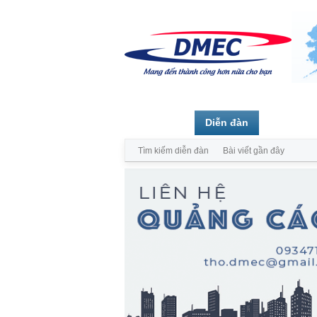
Trang chủ
Diễn đàn
Thành vi
Tìm kiếm diễn đàn
Bài viết gần đây