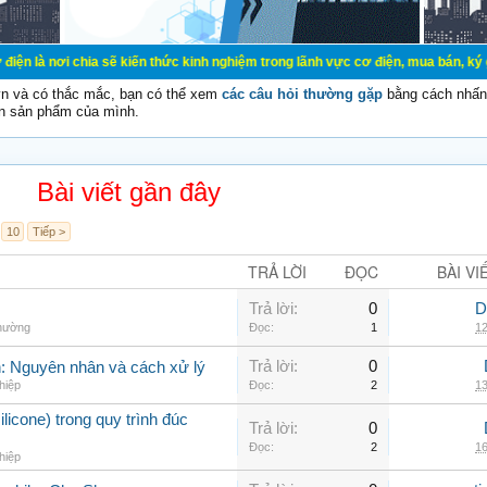
ia sẽ kiến thức kinh nghiệm trong lãnh vực cơ điện, mua bán, ký gửi, cho thuê
vn và có thắc mắc, bạn có thể xem
các câu hỏi thường gặp
bằng cách nhấn 
n sản phẩm của mình.
Bài viết gần đây
10
Tiếp >
TRẢ LỜI
ĐỌC
BÀI VI
Trả lời:
0
D
thường
Đọc:
1
12
Trả lời:
0
nh: Nguyên nhân và cách xử lý
hiệp
Đọc:
2
13
ilicone) trong quy trình đúc
Trả lời:
0
Đọc:
2
16
hiệp