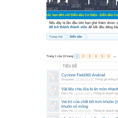
Chào mừng các bạn đến với Diễn đàn Cơ Điện - Diễn đàn Cơ điện là nơi ch
Nếu đây là lần đầu tiên bạn ghé thăm dmec.
để trở thành thành viên
để bắt đầu đăng bá
Trang chủ
Diễn đàn
Trang 1 của 10 trang
1
2
3
4
5
6
→
TIÊU ĐỀ
Cyclone Field360 Android
Drograms
,
12 phút trước
,
Thông gió thông 
Vật liệu chịu lửa bị ăn mòn nha
Dieru Ha
,
13 phút trước
,
Thông tin doanh ng
Vai trò của chất bôi trơn khuôn (s
khuôn vỏ mỏng
Dieru Ha
,
16 phút trước
,
Thông tin doanh ng