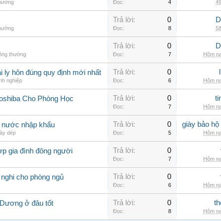
thường
Đọc:
4
49
Trả lời:
0
D
thường
Đọc:
8
58
Trả lời:
0
D
hông thường
Đọc:
7
Hôm na
Trả lời:
0
 ly hôn đúng quy định mới nhất
nh nghiệp
Đọc:
6
Hôm na
Trả lời:
0
t
Toshiba Cho Phòng Học
Đọc:
7
Hôm na
Trả lời:
0
giày bảo hộ
g nước nhập khẩu
ày dép
Đọc:
5
Hôm na
Trả lời:
0
ợp gia đình đông người
Đọc:
7
Hôm na
Trả lời:
0
 nghi cho phòng ngủ
Đọc:
6
Hôm na
Trả lời:
0
th
 Dương ở đâu tốt
Đọc:
8
Hôm na