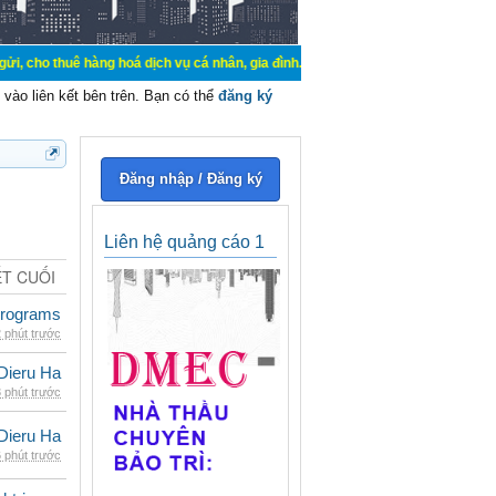
 hàng hoá dịch vụ cá nhân, gia đình. Mua bán, ký gửi, cho thuê thiết bị hệ thố
vào liên kết bên trên. Bạn có thể
đăng ký
Đăng nhập / Đăng ký
Liên hệ quảng cáo 1
ẾT CUỐI
rograms
 phút trước
Dieru Ha
 phút trước
Dieru Ha
 phút trước