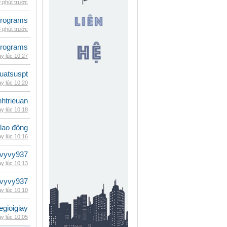
 phút trước
rograms
 phút trước
rograms
y lúc 10:27
luatsuspt
y lúc 10:20
inhtrieuan
y lúc 10:18
 lao động
y lúc 10:16
vyvy937
y lúc 10:13
vyvy937
y lúc 10:10
egioigiay
y lúc 10:05