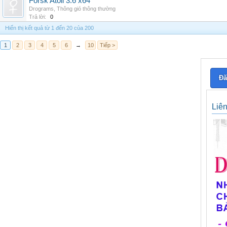
Forsk Atoll 3.6 x64
Drograms
,
Thông gió thông thường
Trả lời:
0
Hiển thị kết quả từ 1 đến 20 của 200
1
2
3
4
5
6
→
10
Tiếp >
Đă
Liê