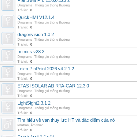
PlanSwift Pro 11.0.0.129 2
Drograms
,
Thông gió thông thường
Trả lời:
0
QuickHMI V12.1.4
Drograms
,
Thông gió thông thường
Trả lời:
0
dragonvision 1.0 2
Drograms
,
Thông gió thông thường
Trả lời:
0
mimics v28 2
Drograms
,
Thông gió thông thường
Trả lời:
0
Leica PinPoint 2026 v4.2.1 2
Drograms
,
Thông gió thông thường
Trả lời:
0
ETAS ISOLAR AB RTA-CAR 12.3.0
Drograms
,
Thông gió thông thường
Trả lời:
0
LightSight2.3.1 2
Drograms
,
Thông gió thông thường
Trả lời:
0
Tìm hiểu về van thủy lực HT và đặc điểm của nó
khatran
,
Ẩm thực
Trả lời:
0