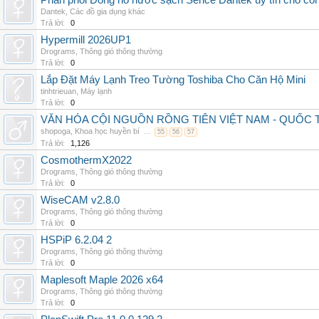
Phân phối Đồng hồ nước sạch Sence Dantek uy tín cho công
Dantek
,
Các đồ gia dụng khác
Trả lời:
0
Hypermill 2026UP1
Drograms
,
Thông gió thông thường
Trả lời:
0
Lắp Đặt Máy Lạnh Treo Tường Toshiba Cho Căn Hộ Mini
tinhtrieuan
,
Máy lạnh
Trả lời:
0
VĂN HÓA CỘI NGUỒN RỒNG TIÊN VIỆT NAM - QUỐ
shopoga
,
Khoa học huyền bí
...
55
56
57
Trả lời:
1,126
CosmothermX2022
Drograms
,
Thông gió thông thường
Trả lời:
0
WiseCAM v2.8.0
Drograms
,
Thông gió thông thường
Trả lời:
0
HSPiP 6.2.04 2
Drograms
,
Thông gió thông thường
Trả lời:
0
Maplesoft Maple 2026 x64
Drograms
,
Thông gió thông thường
Trả lời:
0