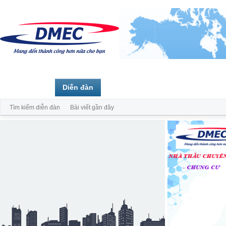
Trang chủ
Diễn đàn
Thành viên
Tìm kiếm diễn đàn
Bài viết gần đây