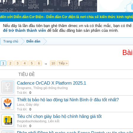
àn Cơ Điện - Diễn đàn Cơ điện là nơi chia sẽ kiến thức kinh nghiệm trong lãnh
Nếu đây là lần đầu tiên bạn ghé thăm dmec.vn và có thắc mắc, bạn có th
để trở thành thành viên
để bắt đầu đăng bán sản phẩm của mình.
Trang chủ
Diễn đàn
Bài
1
2
3
4
5
6
→
10
Tiếp >
TIÊU ĐỀ
Cadence OrCAD X Platform 2025.1
Drograms
,
Thông gió thông thường
Trả lời:
0
Thiết bị bảo hộ lao động tại Ninh Bình ở đâu tốt nhất?
Lasa
,
Giày dép
Trả lời:
0
Tiêu chí chọn giày bảo hộ chính hãng giá tốt
thegioibaoholaodong
,
Liên kết
Trả lời:
0