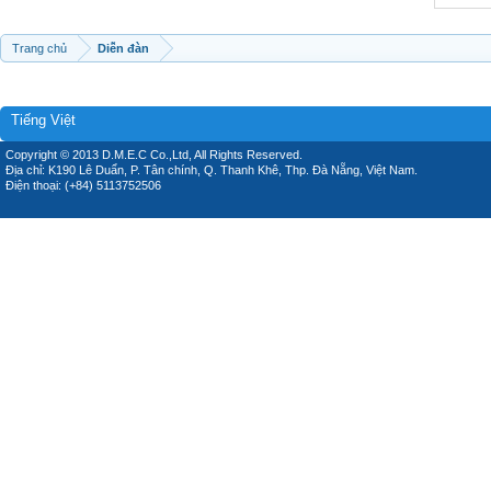
Trang chủ
Diễn đàn
Tiếng Việt
Copyright © 2013 D.M.E.C Co.,Ltd, All Rights Reserved.
Địa chỉ: K190 Lê Duẩn, P. Tân chính, Q. Thanh Khê, Thp. Đà Nẵng, Việt Nam.
Điện thoại: (+84) 5113752506