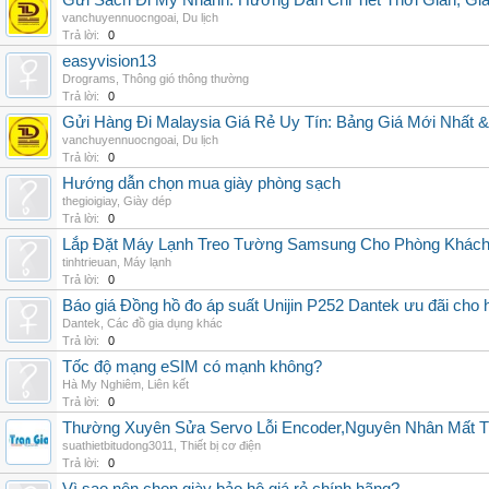
Gửi Sách Đi Mỹ Nhanh: Hướng Dẫn Chi Tiết Thời Gian, G
vanchuyennuocngoai
,
Du lịch
Trả lời:
0
easyvision13
Drograms
,
Thông gió thông thường
Trả lời:
0
Gửi Hàng Đi Malaysia Giá Rẻ Uy Tín: Bảng Giá Mới Nhất 
vanchuyennuocngoai
,
Du lịch
Trả lời:
0
Hướng dẫn chọn mua giày phòng sạch
thegioigiay
,
Giày dép
Trả lời:
0
Lắp Đặt Máy Lạnh Treo Tường Samsung Cho Phòng Khác
tinhtrieuan
,
Máy lạnh
Trả lời:
0
Báo giá Đồng hồ đo áp suất Unijin P252 Dantek ưu đãi cho h
Dantek
,
Các đồ gia dụng khác
Trả lời:
0
Tốc độ mạng eSIM có mạnh không?
Hà My Nghiêm
,
Liên kết
Trả lời:
0
Thường Xuyên Sửa Servo Lỗi Encoder,Nguyên Nhân Mất T
suathietbitudong3011
,
Thiết bị cơ điện
Trả lời:
0