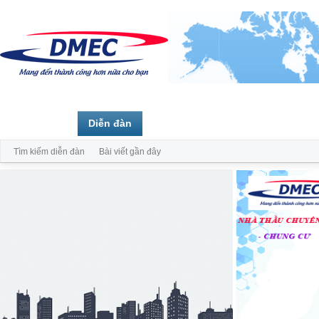
Trang chủ
Diễn đàn
Thành viên
Tìm kiếm diễn đàn
Bài viết gần đây