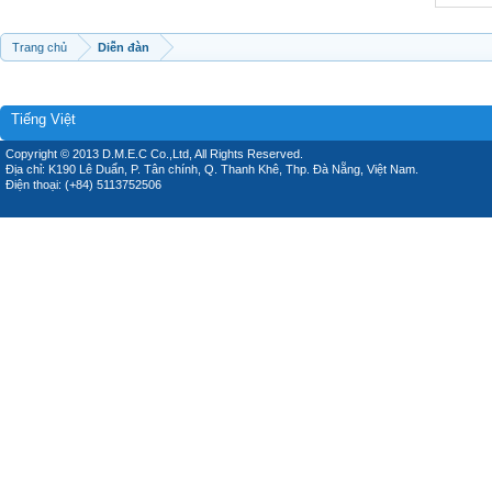
Trang chủ
Diễn đàn
Tiếng Việt
Copyright © 2013 D.M.E.C Co.,Ltd, All Rights Reserved.
Địa chỉ: K190 Lê Duẩn, P. Tân chính, Q. Thanh Khê, Thp. Đà Nẵng, Việt Nam.
Điện thoại: (+84) 5113752506