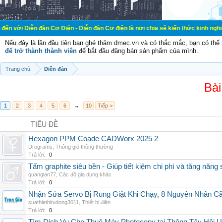
đàn Cơ Điện - Diễn đàn Cơ điện là nơi chia sẽ kiến thức kinh nghiệm trong lãn
Nếu đây là lần đầu tiên bạn ghé thăm dmec.vn và có thắc mắc, bạn có th
để trở thành thành viên
để bắt đầu đăng bán sản phẩm của mình.
Trang chủ
Diễn đàn
Bài
1
2
3
4
5
6
→
10
Tiếp >
TIÊU ĐỀ
Hexagon PPM Coade CADWorx 2025 2
Drograms
,
Thông gió thông thường
Trả lời:
0
Tấm graphite siêu bền - Giúp tiết kiệm chi phí và tăng năng 
quanglan77
,
Các đồ gia dụng khác
Trả lời:
0
Nhận Sửa Servo Bị Rung Giật Khi Chạy, 8 Nguyên Nhân C
suathietbitudong3011
,
Thiết bị điện
Trả lời:
0