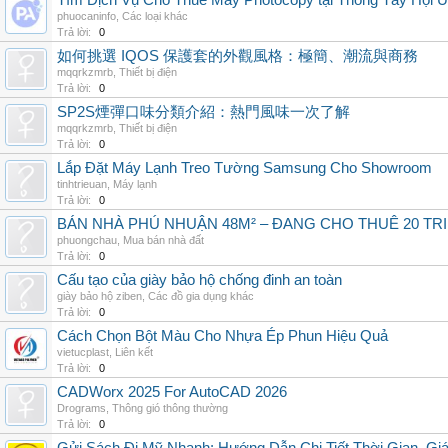
Tìm Dịch Vụ Cho Thuê Máy Photocopy tại Thông Tây Hội U
phuocaninfo
,
Các loại khác
Trả lời:
0
如何挑選 IQOS 保護套的外觀風格：極簡、潮流與商務
mqqrkzmrb
,
Thiết bị điện
Trả lời:
0
SP2S煙彈口味分類介紹：熱門風味一次了解
mqqrkzmrb
,
Thiết bị điện
Trả lời:
0
Lắp Đặt Máy Lạnh Treo Tường Samsung Cho Showroom
tinhtrieuan
,
Máy lạnh
Trả lời:
0
BÁN NHÀ PHÚ NHUẬN 48M² – ĐANG CHO THUÊ 20 TRIỆ
phuongchau
,
Mua bán nhà đất
Trả lời:
0
Cấu tạo của giày bảo hộ chống đinh an toàn
giày bảo hộ ziben
,
Các đồ gia dụng khác
Trả lời:
0
Cách Chọn Bột Màu Cho Nhựa Ép Phun Hiệu Quả
vietucplast
,
Liên kết
Trả lời:
0
CADWorx 2025 For AutoCAD 2026
Drograms
,
Thông gió thông thường
Trả lời:
0