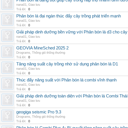
Phân bón lá dạng bột giúp cây trồng hấp thụ nhanh dinh dư
nana01
,
Giao lưu
Trả lời:
0
Phân bón lá đại ngàn thúc đẩy cây trồng phát triển mạnh
nana01
,
Giao lưu
Trả lời:
0
Giải pháp dinh dưỡng bền vững với Phân bón lá d3 cho cây
nana01
,
Giao lưu
Trả lời:
0
GEOVIA MineSched 2025 2
Drograms
,
Thông gió thông thường
Trả lời:
0
Tăng năng suất cây trồng nhờ sử dụng phân bón lá D1
nana01
,
Giao lưu
Trả lời:
0
Thúc đẩy năng suất với Phân bón lá combi vĩnh thạnh
nana01
,
Giao lưu
Trả lời:
0
Giải pháp dinh dưỡng toàn diện với Phân bón lá Combi Thái
nana01
,
Giao lưu
Trả lời:
0
geogiga seismic Pro 9.3
Drograms
,
Thông gió thông thường
Trả lời:
0