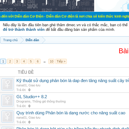
đàn Cơ Điện - Diễn đàn Cơ điện là nơi chia sẽ kiến thức kinh nghiệm trong lãn
Nếu đây là lần đầu tiên bạn ghé thăm dmec.vn và có thắc mắc, bạn có th
để trở thành thành viên
để bắt đầu đăng bán sản phẩm của mình.
Trang chủ
Diễn đàn
Bài
1
2
3
4
5
6
→
10
Tiếp >
TIÊU ĐỀ
Kỹ thuật sử dụng phân bón lá dap đen tăng năng suất cây t
nana01
,
Giao lưu
Trả lời:
0
GL Studio++ 8.2
Drograms
,
Thông gió thông thường
Trả lời:
0
Quy trình dùng Phân bón lá dạng nước cho năng suất cao
nana01
,
Giao lưu
Trả lời:
0