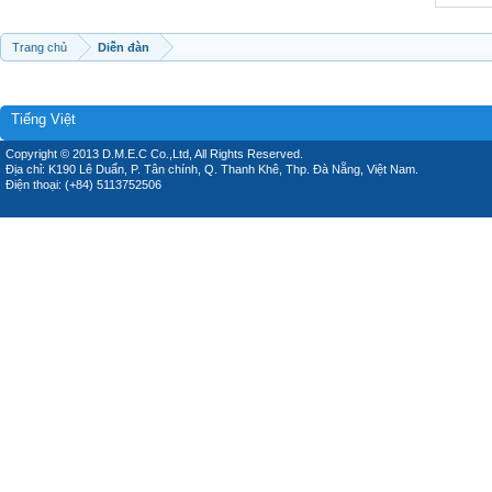
Trang chủ
Diễn đàn
Tiếng Việt
Copyright © 2013 D.M.E.C Co.,Ltd, All Rights Reserved.
Địa chỉ: K190 Lê Duẩn, P. Tân chính, Q. Thanh Khê, Thp. Đà Nẵng, Việt Nam.
Điện thoại: (+84) 5113752506