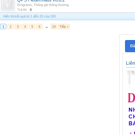
QPS Fledermaus v8.8.2
Drograms
,
Thông gió thông thường
Trả lời:
0
Hiển thị kết quả từ 1 đến 20 của 200
1
2
3
4
5
6
→
10
Tiếp >
Đă
Liê