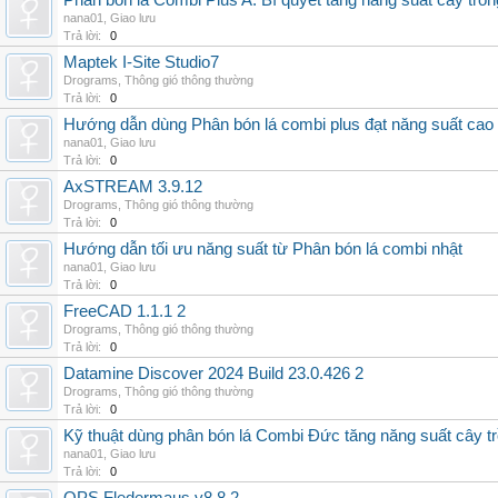
Phân bón lá Combi Plus A: Bí quyết tăng năng suất cây trồn
nana01
,
Giao lưu
Trả lời:
0
Maptek I-Site Studio7
Drograms
,
Thông gió thông thường
Trả lời:
0
Hướng dẫn dùng Phân bón lá combi plus đạt năng suất cao
nana01
,
Giao lưu
Trả lời:
0
AxSTREAM 3.9.12
Drograms
,
Thông gió thông thường
Trả lời:
0
Hướng dẫn tối ưu năng suất từ Phân bón lá combi nhật
nana01
,
Giao lưu
Trả lời:
0
FreeCAD 1.1.1 2
Drograms
,
Thông gió thông thường
Trả lời:
0
Datamine Discover 2024 Build 23.0.426 2
Drograms
,
Thông gió thông thường
Trả lời:
0
Kỹ thuật dùng phân bón lá Combi Đức tăng năng suất cây t
nana01
,
Giao lưu
Trả lời:
0