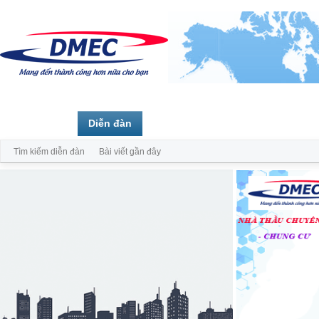
Trang chủ
Diễn đàn
Thành viên
Tìm kiếm diễn đàn
Bài viết gần đây