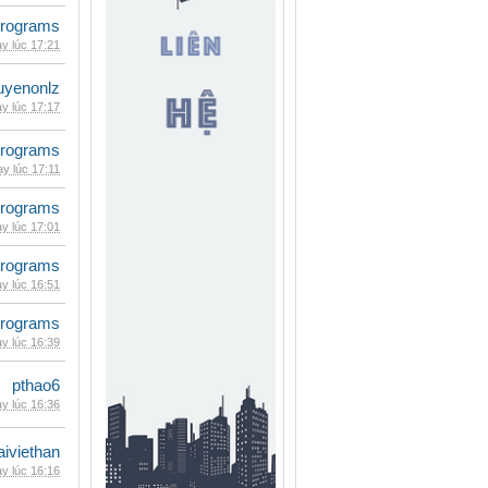
rograms
y lúc 17:21
uyenonlz
y lúc 17:17
rograms
y lúc 17:11
rograms
y lúc 17:01
rograms
y lúc 16:51
rograms
y lúc 16:39
pthao6
y lúc 16:36
iviethan
y lúc 16:16