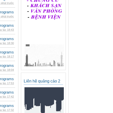
 phút trước
rograms
 phút trước
rograms
y lúc 18:43
rograms
y lúc 18:30
rograms
y lúc 18:17
rograms
y lúc 18:04
rograms
Liên hệ quảng cáo 2
y lúc 17:53
rograms
y lúc 17:42
rograms
y lúc 17:32