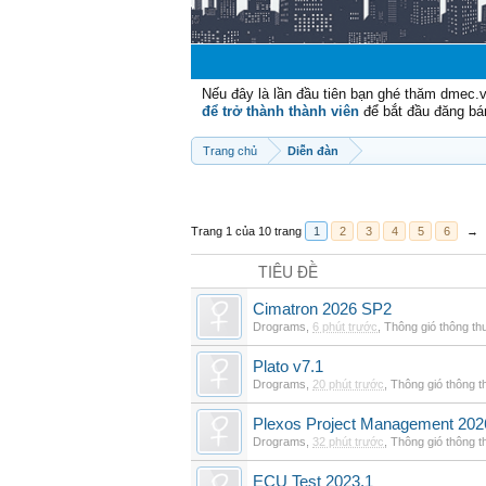
Nếu đây là lần đầu tiên bạn ghé thăm dmec.
để trở thành thành viên
để bắt đầu đăng bá
Trang chủ
Diễn đàn
Trang 1 của 10 trang
1
2
3
4
5
6
→
TIÊU ĐỀ
Cimatron 2026 SP2
Drograms
,
6 phút trước
,
Thông gió thông t
Plato v7.1
Drograms
,
20 phút trước
,
Thông gió thông 
Plexos Project Management 202
Drograms
,
32 phút trước
,
Thông gió thông 
ECU Test 2023.1