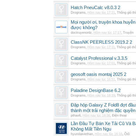
Hatch PneuCalc v8.0.3 2
Drograms
,
Hôm nay lúc 17:21
,
Thông gió t
Mọi người ơi, truyện khoa huyễn
được không?
doctruyenonlz
,
Hôm nay lúc 17:17
,
Truyện
ClassNK PEERLESS 2019.2 2
Drograms
,
Hôm nay lúc 17:11
,
Thông gió th
Catalyst Professional v.3.3.5
Drograms
,
Hôm nay lúc 17:01
,
Thông gió t
geosoft oasis montaj 2025 2
Drograms
,
Hôm nay lúc 16:51
,
Thông gió t
Paladine DesignBase 6.2
Drograms
,
Hôm nay lúc 16:39
,
Thông gió t
Đập hộp Galaxy Z Fold8 đợt đầu:
thành một trải nghiệm đặc quyền
pthao6
,
Hôm nay lúc 16:36
,
Điện thoại
Lần Đầu Tự Bán Xe Tải Cũ Và B
Không Mất Tiền Ngu
hyundaiviethan
,
Hôm nay lúc 16:16
,
Ôtô