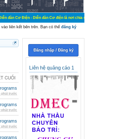
Điện - Diễn đàn Cơ điện là nơi chia sẽ kiến thức kinh nghiệm trong lãnh vực cơ
vào liên kết bên trên. Bạn có thể
đăng ký
Đăng nhập / Đăng ký
Liên hệ quảng cáo 1
ẾT CUỐI
rograms
 phút trước
rograms
 phút trước
rograms
 phút trước
rograms