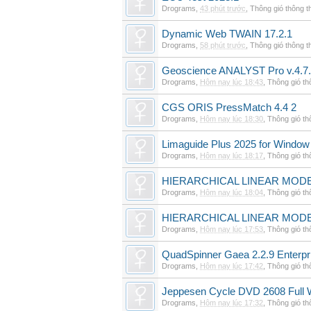
Drograms
,
43 phút trước
,
Thông gió thông 
Dynamic Web TWAIN 17.2.1
Drograms
,
58 phút trước
,
Thông gió thông 
Geoscience ANALYST Pro v.4.7.
Drograms
,
Hôm nay lúc 18:43
,
Thông gió t
CGS ORIS PressMatch 4.4 2
Drograms
,
Hôm nay lúc 18:30
,
Thông gió t
Limaguide Plus 2025 for Window
Drograms
,
Hôm nay lúc 18:17
,
Thông gió t
HIERARCHICAL LINEAR MODE
Drograms
,
Hôm nay lúc 18:04
,
Thông gió t
HIERARCHICAL LINEAR MOD
Drograms
,
Hôm nay lúc 17:53
,
Thông gió t
QuadSpinner Gaea 2.2.9 Enterpr
Drograms
,
Hôm nay lúc 17:42
,
Thông gió t
Jeppesen Cycle DVD 2608 Full 
Drograms
,
Hôm nay lúc 17:32
,
Thông gió t