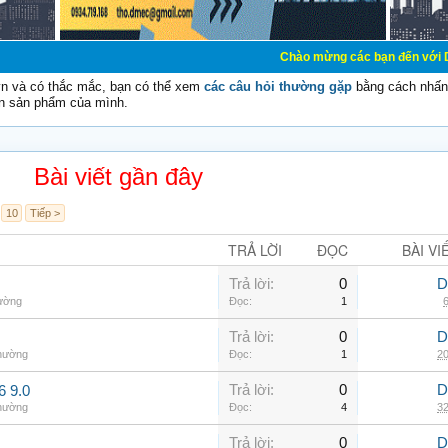
Chào mừng các bạn đến với Diễn đàn Cơ 
vn và có thắc mắc, bạn có thể xem
các câu hỏi thường gặp
bằng cách nhấn 
n sản phẩm của mình.
Bài viết gần đây
10
Tiếp >
TRẢ LỜI
ĐỌC
BÀI VI
Trả lời:
0
D
hường
Đọc:
1
6
Trả lời:
0
D
thường
Đọc:
1
20
Trả lời:
0
D
6 9.0
thường
Đọc:
4
32
Trả lời:
0
D