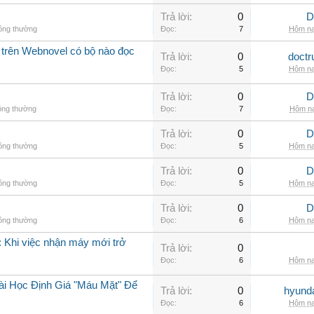
Trả lời:
0
D
hông thường
Đọc:
7
Hôm na
 trên Webnovel có bộ nào đọc
Trả lời:
0
doctr
Đọc:
5
Hôm na
Trả lời:
0
D
ông thường
Đọc:
7
Hôm na
Trả lời:
0
D
hông thường
Đọc:
5
Hôm na
Trả lời:
0
D
hông thường
Đọc:
5
Hôm na
Trả lời:
0
D
hông thường
Đọc:
6
Hôm na
 Khi việc nhận máy mới trở
Trả lời:
0
Đọc:
6
Hôm na
ài Học Định Giá "Máu Mặt" Để
Trả lời:
0
hyunda
Đọc:
6
Hôm na