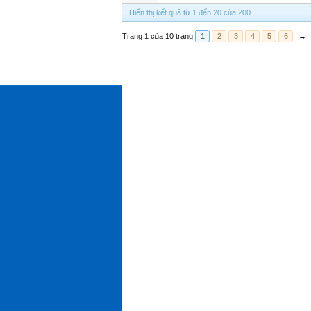
Hiển thị kết quả từ 1 đến 20 của 200
Trang 1 của 10 trang
1
2
3
4
5
6
→