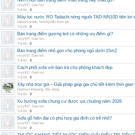
Nên chọn bàn trang điểm màu trắng hay màu gỗ?
vyvy937
,
Giao lưu
Trả lời:
0
Máy lọc nước RO Tadashi nóng nguội TAD-NN10D tiện lợi c
tadashi.amida
,
Hướng dẫn tham gia
Trả lời:
0
Bàn trang điểm gương led có những ưu điểm gì?
vyvy937
,
Giao lưu
Trả lời:
0
Bàn trang điểm nhỏ gọn cho phòng ngủ dưới 15m2
vyvy937
,
Giao lưu
Trả lời:
0
Cách phối sofa với bàn trà cho phòng khách đẹp
vyvy937
,
Giao lưu
Trả lời:
0
Xây nhà trọn gói – Giải pháp giúp gia chủ tiết kiệm thời gia
kientrucvietquang
,
Xây dựng
Trả lời:
0
Xu hướng sofa chung cư được ưa chuộng năm 2026
vyvy937
,
Giao lưu
Trả lời:
0
Sofa gỗ hiện đại có phù hợp gia đình có trẻ nhỏ?
vyvy937
,
Giao lưu
Trả lời:
0