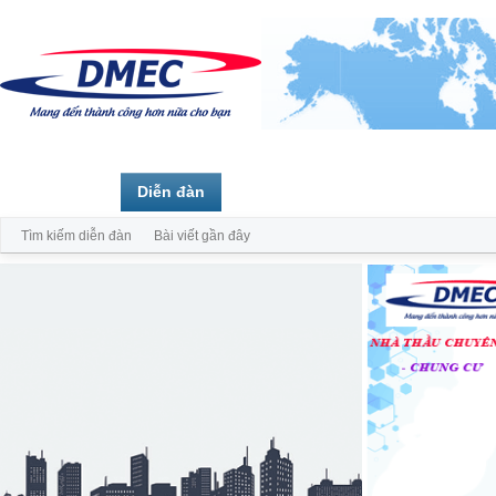
Trang chủ
Diễn đàn
Thành viên
Tìm kiếm diễn đàn
Bài viết gần đây