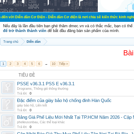
đàn Cơ Điện - Diễn đàn Cơ điện là nơi chia sẽ kiến thức kinh nghiệm trong lãn
Nếu đây là lần đầu tiên bạn ghé thăm dmec.vn và có thắc mắc, bạn có th
để trở thành thành viên
để bắt đầu đăng bán sản phẩm của mình.
Trang chủ
Diễn đàn
Bài
1
2
3
4
5
6
→
10
Tiếp >
TIÊU ĐỀ
PSSE v36.3.1 PSS E v36.3.1
Drograms
,
Thông gió thông thường
Trả lời:
0
Đặc điểm của giày bảo hộ chống đinh Hàn Quốc
giày bảo hộ
,
Liên kết
Trả lời:
0
Bảng Giá Phế Liệu Mới Nhất Tại TP.HCM Năm 2026 - Cập 
phelieusonbau
,
Các thể loại khác
Trả lời:
0