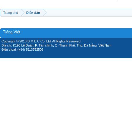
Trang chủ
Diễn đàn
Tiếng Việt
Copyright © 2013 D.M.E.C Co.,Ltd, All Rights Reserved.
Địa chỉ: K190 Lê Duẩn, P. Tân chính, Q. Thanh Khê, Thp. Đà Nẵng, Việt Nam.
Điện thoại: (+84) 5113752506