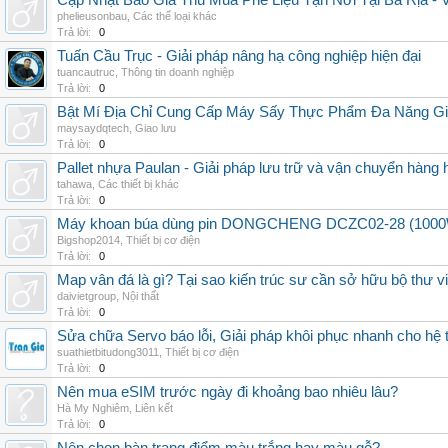
Cập Nhật Báo Giá Thu Mua Phế Liệu Tận Nơi Tại Bà Rịa -
phelieusonbau
,
Các thể loại khác
Trả lời:
0
Tuấn Cầu Trục - Giải pháp nâng hạ công nghiệp hiện đại
tuancautruc
,
Thông tin doanh nghiệp
Trả lời:
0
Bật Mí Địa Chỉ Cung Cấp Máy Sấy Thực Phẩm Đa Năng G
maysaydqtech
,
Giao lưu
Trả lời:
0
Pallet nhựa Paulan - Giải pháp lưu trữ và vận chuyển hàng
tahawa
,
Các thiết bị khác
Trả lời:
0
Máy khoan búa dùng pin DONGCHENG DCZC02-28 (1000W, 
Bigshop2014
,
Thiết bị cơ điện
Trả lời:
0
Map vân đá là gì? Tại sao kiến trúc sư cần sở hữu bộ thư 
daivietgroup
,
Nội thất
Trả lời:
0
Sửa chữa Servo báo lỗi, Giải pháp khôi phục nhanh cho hệ 
suathietbitudong3011
,
Thiết bị cơ điện
Trả lời:
0
Nên mua eSIM trước ngày đi khoảng bao nhiêu lâu?
Hà My Nghiêm
,
Liên kết
Trả lời:
0