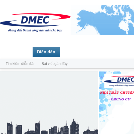
Trang chủ
Diễn đàn
Thành viên
Tìm kiếm diễn đàn
Bài viết gần đây