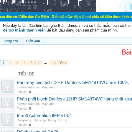
ễn đàn Cơ Điện - Diễn đàn Cơ điện là nơi chia sẽ kiến thức kinh nghiệm trong 
Nếu đây là lần đầu tiên bạn ghé thăm dmec.vn và có thắc mắc, bạn có th
để trở thành thành viên
để bắt đầu đăng bán sản phẩm của mình.
Trang chủ
Diễn đàn
Bài
1
2
3
4
5
6
→
10
Tiếp >
TIÊU ĐỀ
Bán máy nén lạnh 12HP Danfoss SM148T4VC mới 100%, hà
maynendanfoss
,
Máy lạnh
Trả lời:
0
Phân phối block Danfoss 12HP SM148T4VC hàng chất lượng
maynendanfoss
,
Máy lạnh
Trả lời:
0
InSoft Automation IMP v14.4
Drograms
,
Thông gió thông thường
Trả lời:
0