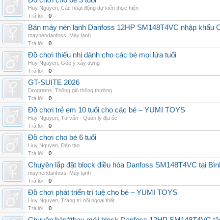
Đồ chơi cho bé 3 tuổi
Huy Nguyen
,
Các hoạt động dự kiến thực hiện
Trả lời:
0
Bán máy nén lạnh Danfoss 12HP SM148T4VC nhập khẩu China
maynendanfoss
,
Máy lạnh
Trả lời:
0
Đồ chơi thiếu nhi dành cho các bé mọi lứa tuổi
Huy Nguyen
,
Góp ý xây dựng
Trả lời:
0
GT-SUITE 2026
Drograms
,
Thông gió thông thường
Trả lời:
0
Đồ chơi trẻ em 10 tuổi cho các bé – YUMI TOYS
Huy Nguyen
,
Tư vấn - Quản lý địa ốc
Trả lời:
0
Đồ chơi cho bé 6 tuổi
Huy Nguyen
,
Đào tạo
Trả lời:
0
Chuyên lắp đặt block điều hòa Danfoss SM148T4VC tại Bình
maynendanfoss
,
Máy lạnh
Trả lời:
0
Đồ chơi phát triển trí tuệ cho bé – YUMI TOYS
Huy Nguyen
,
Trang trí nội ngoại thất
Trả lời:
0