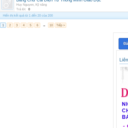
Bảng Chữ Cái Điện Tử Thông Minh Giáo Dục
Huy Nguyen
,
Kỹ năng
Trả lời:
0
Hiển thị kết quả từ 1 đến 20 của 200
1
2
3
4
5
6
→
10
Tiếp >
Đă
Liê