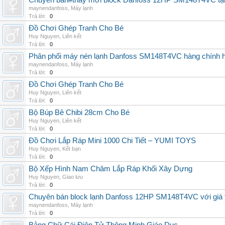
Chuyên bán#thay mới block Danfoss 12HP SM148T4VC tận n
maynendanfoss
,
Máy lạnh
Trả lời:
0
Đồ Chơi Ghép Tranh Cho Bé
Huy Nguyen
,
Liên kết
Trả lời:
0
Phân phối máy nén lạnh Danfoss SM148T4VC hàng chính hã
maynendanfoss
,
Máy lạnh
Trả lời:
0
Đồ Chơi Ghép Tranh Cho Bé
Huy Nguyen
,
Liên kết
Trả lời:
0
Bộ Búp Bê Chibi 28cm Cho Bé
Huy Nguyen
,
Liên kết
Trả lời:
0
Đồ Chơi Lắp Ráp Mini 1000 Chi Tiết – YUMI TOYS
Huy Nguyen
,
Kết bạn
Trả lời:
0
Bộ Xếp Hình Nam Châm Lắp Ráp Khối Xây Dựng
Huy Nguyen
,
Giao lưu
Trả lời:
0
Chuyên bán block lạnh Danfoss 12HP SM148T4VC với giá tốt
maynendanfoss
,
Máy lạnh
Trả lời:
0