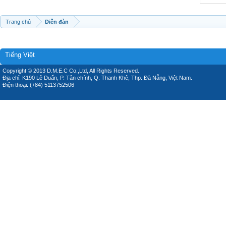
Trang chủ
Diễn đàn
Tiếng Việt
Copyright © 2013 D.M.E.C Co.,Ltd, All Rights Reserved.
Địa chỉ: K190 Lê Duẩn, P. Tân chính, Q. Thanh Khê, Thp. Đà Nẵng, Việt Nam.
Điện thoại: (+84) 5113752506