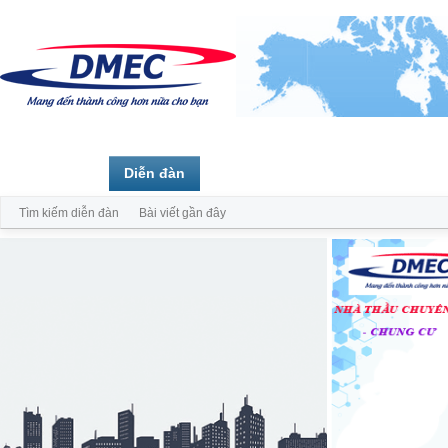
Trang chủ
Diễn đàn
Thành viên
Tìm kiếm diễn đàn
Bài viết gần đây