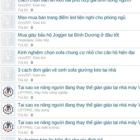
Cách chọn bàn ăn kéo dài phù hợp gia đình đông người
vyvy937
,
Giao lưu
Trả lời:
0
Mẹo mua bàn trang điểm led tiện nghi cho phòng ngủ
vyvy937
,
Giao lưu
Trả lời:
0
Mua giày bảo hộ Jogger tại Bình Dương ở đâu tốt
thegioigiay
,
Giày dép
Trả lời:
0
Kinh nghiệm chọn sofa chung cư nhỏ cho căn hộ hiện đại
vyvy937
,
Giao lưu
Trả lời:
0
3 cách đơn giản vệ sinh sofa giường kéo tại nhà
vyvy937
,
Giao lưu
Trả lời:
0
Tại sao xe nâng người đang thay thế giàn giáo tại nhà máy
LIFTPRO
,
Máy móc công nghiệp
Trả lời:
0
Tại sao xe nâng người đang thay thế giàn giáo tại nhà máy
LIFTPRO
,
Xây dựng
Trả lời:
0
Tại sao xe nâng người đang thay thế giàn giáo tại nhà máy
LIFTPRO
,
Các thiết bị khác
Trả lời:
0