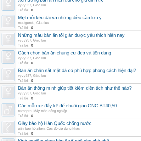
Xu hướng bàn ăn hiện đại cho gia đình trẻ
vyvy937
,
Giao lưu
Trả lời:
0
Mệt mỏi kéo dài và những điều cần lưu ý
muoigentis
,
Giao lưu
Trả lời:
0
Những mẫu bàn ăn tối giản được yêu thích hiện nay
vyvy937
,
Giao lưu
Trả lời:
0
Cách chọn bàn ăn chung cư đẹp và tiện dụng
vyvy937
,
Giao lưu
Trả lời:
0
Bàn ăn chân sắt mặt đá có phù hợp phong cách hiện đại?
vyvy937
,
Giao lưu
Trả lời:
0
Bàn ăn thông minh giúp tiết kiệm diện tích như thế nào?
vyvy937
,
Giao lưu
Trả lời:
0
Các mẫu xe đẩy kệ để chuôi giao CNC BT40,50
namnpro
,
Máy móc công nghiệp
Trả lời:
0
Giày bảo hộ Hàn Quốc chống nước
giày bảo hộ ziben
,
Các đồ gia dụng khác
Trả lời:
0