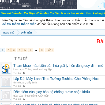
đàn Cơ Điện - Diễn đàn Cơ điện là nơi chia sẽ kiến thức kinh nghiệm trong lãn
Nếu đây là lần đầu tiên bạn ghé thăm dmec.vn và có thắc mắc, bạn có th
để trở thành thành viên
để bắt đầu đăng bán sản phẩm của mình.
Trang chủ
Diễn đàn
Bài
1
2
3
4
5
6
→
10
Tiếp >
TIÊU ĐỀ
Tham khảo mẫu biên bản hòa giải ly hôn đúng quy định mới
luatsuspt
,
Thông tin doanh nghiệp
Trả lời:
0
Lắp Đặt Máy Lạnh Treo Tường Toshiba Cho Phòng Học
tinhtrieuan
,
Máy lạnh
Trả lời:
0
Đặc điểm của giày bảo hộ chống nước nhập khẩu
giày bảo hộ lao động
,
Giày dép
Trả lời:
0