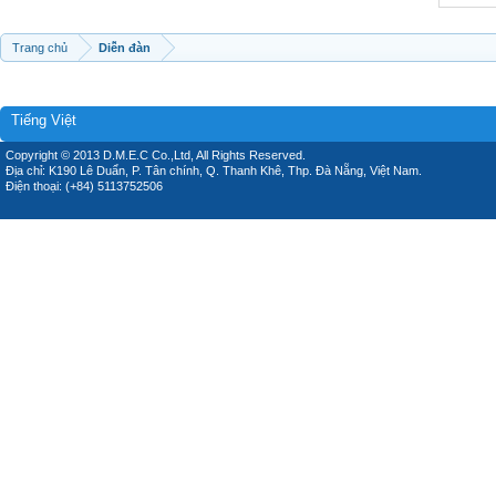
Trang chủ
Diễn đàn
Tiếng Việt
Copyright © 2013 D.M.E.C Co.,Ltd, All Rights Reserved.
Địa chỉ: K190 Lê Duẩn, P. Tân chính, Q. Thanh Khê, Thp. Đà Nẵng, Việt Nam.
Điện thoại: (+84) 5113752506