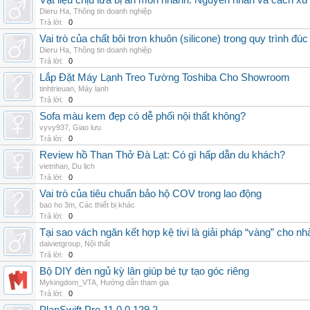
Vật liệu chịu lửa bị ăn mòn nhanh: Nguyên nhân và cách xử 
Dieru Ha
,
Thông tin doanh nghiệp
Trả lời:
0
Vai trò của chất bôi trơn khuôn (silicone) trong quy trình đ
Dieru Ha
,
Thông tin doanh nghiệp
Trả lời:
0
Lắp Đặt Máy Lạnh Treo Tường Toshiba Cho Showroom
tinhtrieuan
,
Máy lạnh
Trả lời:
0
Sofa màu kem đẹp có dễ phối nội thất không?
vyvy937
,
Giao lưu
Trả lời:
0
Review hồ Than Thở Đà Lạt: Có gì hấp dẫn du khách?
vietnhan
,
Du lịch
Trả lời:
0
Vai trò của tiêu chuẩn bảo hộ COV trong lao động
bao ho 3m
,
Các thiết bị khác
Trả lời:
0
Tại sao vách ngăn kết hợp kệ tivi là giải pháp “vàng” cho nh
daivietgroup
,
Nội thất
Trả lời:
0
Bộ DIY đèn ngủ kỳ lân giúp bé tự tạo góc riêng
Mykingdom_VTA
,
Hướng dẫn tham gia
Trả lời:
0