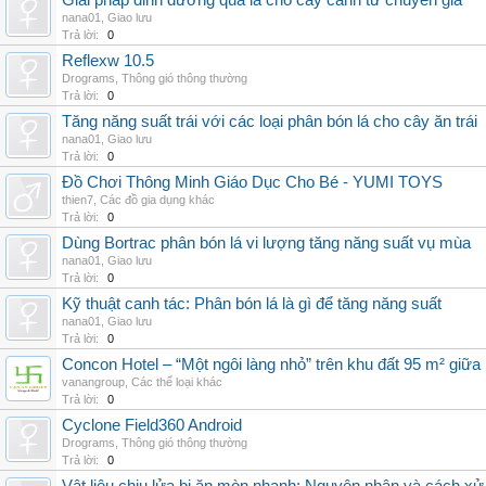
Giải pháp dinh dưỡng qua lá cho cây cảnh từ chuyên gia
nana01
,
Giao lưu
Trả lời:
0
Reflexw 10.5
Drograms
,
Thông gió thông thường
Trả lời:
0
Tăng năng suất trái với các loại phân bón lá cho cây ăn trái
nana01
,
Giao lưu
Trả lời:
0
Đồ Chơi Thông Minh Giáo Dục Cho Bé - YUMI TOYS
thien7
,
Các đồ gia dụng khác
Trả lời:
0
Dùng Bortrac phân bón lá vi lượng tăng năng suất vụ mùa
nana01
,
Giao lưu
Trả lời:
0
Kỹ thuật canh tác: Phân bón lá là gì để tăng năng suất
nana01
,
Giao lưu
Trả lời:
0
Concon Hotel – “Một ngôi làng nhỏ” trên khu đất 95 m² giữa
vanangroup
,
Các thể loại khác
Trả lời:
0
Cyclone Field360 Android
Drograms
,
Thông gió thông thường
Trả lời:
0