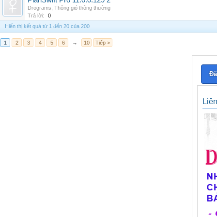
PlanSwift Pro 11.0.0.129 2
Drograms
,
Thông gió thông thường
Trả lời:
0
Hiển thị kết quả từ 1 đến 20 của 200
1
2
3
4
5
6
→
10
Tiếp >
Đă
Liê