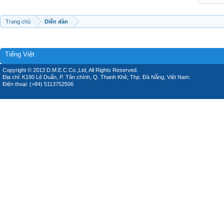
Trang chủ
Diễn đàn
Tiếng Việt
Copyright © 2013 D.M.E.C Co.,Ltd, All Rights Reserved.
Địa chỉ: K190 Lê Duẩn, P. Tân chính, Q. Thanh Khê, Thp. Đà Nẵng, Việt Nam.
Điện thoại: (+84) 5113752506