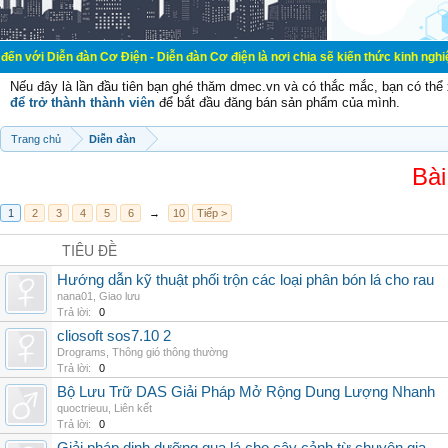
àn Cơ Điện - Diễn đàn Cơ điện là nơi chia sẽ kiến thức kinh nghiệm trong lãnh
Nếu đây là lần đầu tiên bạn ghé thăm dmec.vn và có thắc mắc, bạn có th
để trở thành thành viên
để bắt đầu đăng bán sản phẩm của mình.
Trang chủ
Diễn đàn
Bài
1
2
3
4
5
6
→
10
Tiếp >
TIÊU ĐỀ
Hướng dẫn kỹ thuật phối trộn các loại phân bón lá cho rau
nana01
,
Giao lưu
Trả lời:
0
cliosoft sos7.10 2
Drograms
,
Thông gió thông thường
Trả lời:
0
Bộ Lưu Trữ DAS Giải Pháp Mở Rộng Dung Lượng Nhanh
quoctrieuu
,
Liên kết
Trả lời:
0