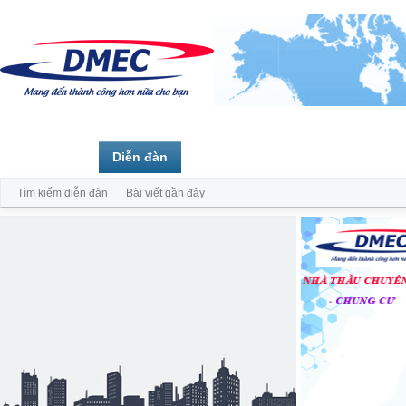
Trang chủ
Diễn đàn
Thành viên
Tìm kiếm diễn đàn
Bài viết gần đây