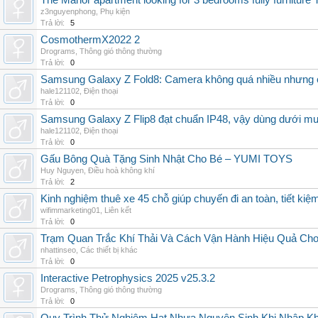
The Manor apartment looking for 3 bedrooms fully furnitur
z3nguyenphong
,
Phụ kiện
Trả lời:
5
CosmothermX2022 2
Drograms
,
Thông gió thông thường
Trả lời:
0
Samsung Galaxy Z Fold8: Camera không quá nhiều nhưng 
hale121102
,
Điện thoại
Trả lời:
0
Samsung Galaxy Z Flip8 đạt chuẩn IP48, vậy dùng dưới m
hale121102
,
Điện thoại
Trả lời:
0
Gấu Bông Quà Tặng Sinh Nhật Cho Bé – YUMI TOYS
Huy Nguyen
,
Điều hoà không khí
Trả lời:
2
Kinh nghiệm thuê xe 45 chỗ giúp chuyến đi an toàn, tiết kiệ
wifimmarketing01
,
Liên kết
Trả lời:
0
Trạm Quan Trắc Khí Thải Và Cách Vận Hành Hiệu Quả Ch
nhattinseo
,
Các thiết bị khác
Trả lời:
0
Interactive Petrophysics 2025 v25.3.2
Drograms
,
Thông gió thông thường
Trả lời:
0