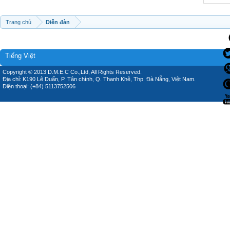
Trang chủ
Diễn đàn
Tiếng Việt
Copyright © 2013 D.M.E.C Co.,Ltd, All Rights Reserved.
Địa chỉ: K190 Lê Duẩn, P. Tân chính, Q. Thanh Khê, Thp. Đà Nẵng, Việt Nam.
Điện thoại: (+84) 5113752506