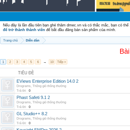
Nếu đây là lần đầu tiên bạn ghé thăm dmec.vn và có thắc mắc, bạn có th
để trở thành thành viên
để bắt đầu đăng bán sản phẩm của mình.
Trang chủ
Diễn đàn
Bài
1
2
3
4
5
6
→
10
Tiếp >
TIÊU ĐỀ
EViews Enterprise Edition 14.0 2
Drograms
,
Thông gió thông thường
Trả lời:
0
Phast Safeti 9.1 2
Drograms
,
Thông gió thông thường
Trả lời:
0
GL Studio++ 8.2
Drograms
,
Thông gió thông thường
Trả lời:
0