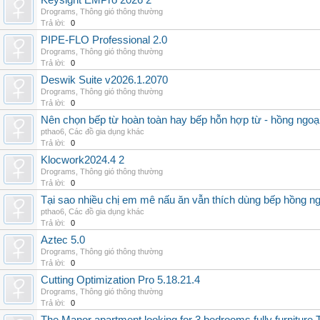
Keysight EMPro 2026 2
Drograms
,
Thông gió thông thường
Trả lời:
0
PIPE-FLO Professional 2.0
Drograms
,
Thông gió thông thường
Trả lời:
0
Deswik Suite v2026.1.2070
Drograms
,
Thông gió thông thường
Trả lời:
0
Nên chọn bếp từ hoàn toàn hay bếp hỗn hợp từ - hồng ngoại 
pthao6
,
Các đồ gia dụng khác
Trả lời:
0
Klocwork2024.4 2
Drograms
,
Thông gió thông thường
Trả lời:
0
Tại sao nhiều chị em mê nấu ăn vẫn thích dùng bếp hồng n
pthao6
,
Các đồ gia dụng khác
Trả lời:
0
Aztec 5.0
Drograms
,
Thông gió thông thường
Trả lời:
0
Cutting Optimization Pro 5.18.21.4
Drograms
,
Thông gió thông thường
Trả lời:
0