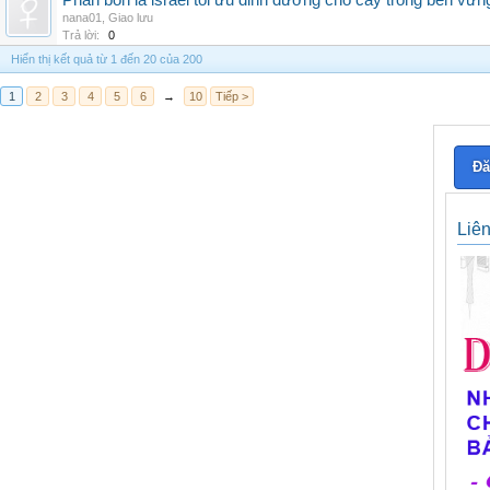
Phân bón lá israel tối ưu dinh dưỡng cho cây trồng bền vữn
nana01
,
Giao lưu
Trả lời:
0
Hiển thị kết quả từ 1 đến 20 của 200
1
2
3
4
5
6
→
10
Tiếp >
Đă
Liê