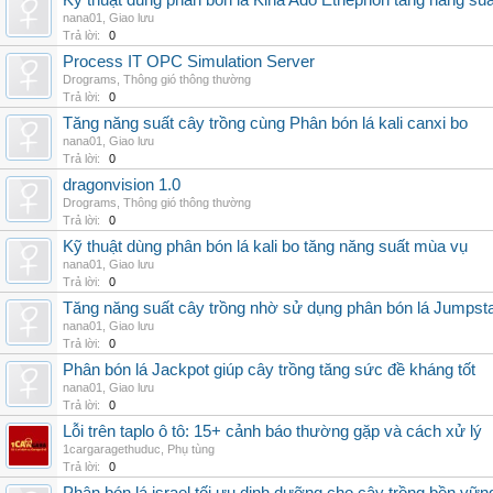
Kỹ thuật dùng phân bón lá Kina Ado Ethephon tăng năng suấ
nana01
,
Giao lưu
Trả lời:
0
Process IT OPC Simulation Server
Drograms
,
Thông gió thông thường
Trả lời:
0
Tăng năng suất cây trồng cùng Phân bón lá kali canxi bo
nana01
,
Giao lưu
Trả lời:
0
dragonvision 1.0
Drograms
,
Thông gió thông thường
Trả lời:
0
Kỹ thuật dùng phân bón lá kali bo tăng năng suất mùa vụ
nana01
,
Giao lưu
Trả lời:
0
Tăng năng suất cây trồng nhờ sử dụng phân bón lá Jumpsta
nana01
,
Giao lưu
Trả lời:
0
Phân bón lá Jackpot giúp cây trồng tăng sức đề kháng tốt
nana01
,
Giao lưu
Trả lời:
0
Lỗi trên taplo ô tô: 15+ cảnh báo thường gặp và cách xử lý
1cargaragethuduc
,
Phụ tùng
Trả lời:
0