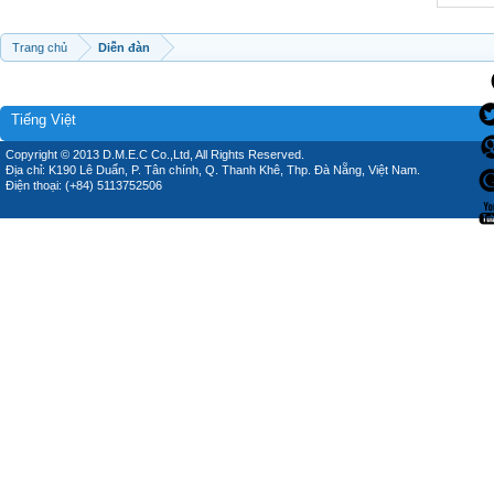
Trang chủ
Diễn đàn
Tiếng Việt
Copyright © 2013 D.M.E.C Co.,Ltd, All Rights Reserved.
Địa chỉ: K190 Lê Duẩn, P. Tân chính, Q. Thanh Khê, Thp. Đà Nẵng, Việt Nam.
Điện thoại: (+84) 5113752506