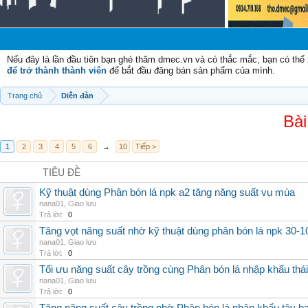
Chào
Nếu đây là lần đầu tiên bạn ghé thăm dmec.vn và có thắc mắc, bạn có th
để trở thành thành viên
để bắt đầu đăng bán sản phẩm của mình.
Trang chủ
Diễn đàn
Bài
1
2
3
4
5
6
→
10
Tiếp >
TIÊU ĐỀ
Kỹ thuật dùng Phân bón lá npk a2 tăng năng suất vụ mùa
nana01
,
Giao lưu
Trả lời:
0
Tăng vọt năng suất nhờ kỹ thuật dùng phân bón lá npk 30-1
nana01
,
Giao lưu
Trả lời:
0
Tối ưu năng suất cây trồng cùng Phân bón lá nhập khẩu thái
nana01
,
Giao lưu
Trả lời:
0