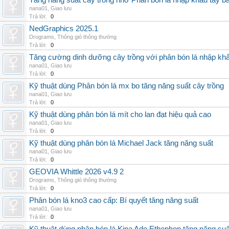
Tăng năng suất cây trồng nhờ Phân bón lá nhập khẩu tây b
nana01
,
Giao lưu
Trả lời:
0
NedGraphics 2025.1
Drograms
,
Thông gió thông thường
Trả lời:
0
Tăng cường dinh dưỡng cây trồng với phân bón lá nhập kh
nana01
,
Giao lưu
Trả lời:
0
Kỹ thuật dùng Phân bón lá mx bo tăng năng suất cây trồng
nana01
,
Giao lưu
Trả lời:
0
Kỹ thuật dùng phân bón lá mít cho lan đạt hiệu quả cao
nana01
,
Giao lưu
Trả lời:
0
Kỹ thuật dùng phân bón lá Michael Jack tăng năng suất
nana01
,
Giao lưu
Trả lời:
0
GEOVIA Whittle 2026 v4.9 2
Drograms
,
Thông gió thông thường
Trả lời:
0
Phân bón lá kno3 cao cấp: Bí quyết tăng năng suất
nana01
,
Giao lưu
Trả lời:
0