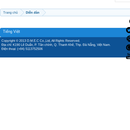
Trang chủ
Diễn đàn
Tiếng Việt
Copyright © 2013 D.M.E.C Co.,Ltd, All Rights Reserved.
Địa chỉ: K190 Lê Duẩn, P. Tân chính, Q. Thanh Khê, Thp. Đà Nẵng, Việt Nam.
Điện thoại: (+84) 5113752506