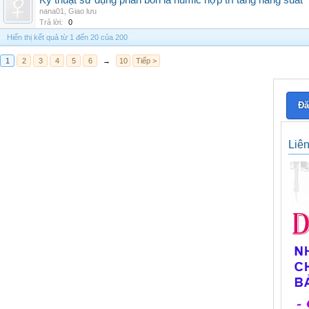
Kỹ thuật sử dụng phân bón lá humic hợp trí tăng năng suất
nana01
,
Giao lưu
Trả lời:
0
Hiển thị kết quả từ 1 đến 20 của 200
1
2
3
4
5
6
→
10
Tiếp >
Đă
Liê