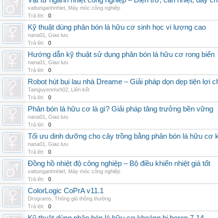
Vật tư ngành nhiệt công nghiệp – Điện trở, can nhiệt, dây ch
vattunganhnhiet
,
Máy móc công nghiệp
Trả lời:
0
Kỹ thuật dùng phân bón lá hữu cơ sinh học vi lượng cao
nana01
,
Giao lưu
Trả lời:
0
Hướng dẫn kỹ thuật sử dụng phân bón lá hữu cơ rong biển
nana01
,
Giao lưu
Trả lời:
0
Robot hút bụi lau nhà Dreame – Giải pháp dọn dẹp tiện lợi ch
Tainguyenmxh02
,
Liên kết
Trả lời:
0
Phân bón lá hữu cơ là gì? Giải pháp tăng trưởng bền vững
nana01
,
Giao lưu
Trả lời:
0
Tối ưu dinh dưỡng cho cây trồng bằng phân bón lá hữu cơ
nana01
,
Giao lưu
Trả lời:
0
Đồng hồ nhiệt độ công nghiệp – Bộ điều khiển nhiệt giá tốt
vattunganhnhiet
,
Máy móc công nghiệp
Trả lời:
0
ColorLogic CoPrA v11.1
Drograms
,
Thông gió thông thường
Trả lời:
0