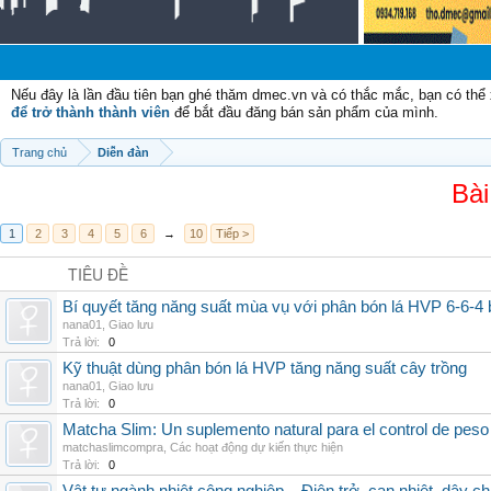
Chà
Nếu đây là lần đầu tiên bạn ghé thăm dmec.vn và có thắc mắc, bạn có th
để trở thành thành viên
để bắt đầu đăng bán sản phẩm của mình.
Trang chủ
Diễn đàn
Bài
1
2
3
4
5
6
→
10
Tiếp >
TIÊU ĐỀ
Bí quyết tăng năng suất mùa vụ với phân bón lá HVP 6-6-4 
nana01
,
Giao lưu
Trả lời:
0
Kỹ thuật dùng phân bón lá HVP tăng năng suất cây trồng
nana01
,
Giao lưu
Trả lời:
0
Matcha Slim: Un suplemento natural para el control de peso
matchaslimcompra
,
Các hoạt động dự kiến thực hiện
Trả lời:
0