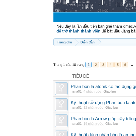
Nếu đây là lần đầu tiên bạn ghé thăm dmec.
để trở thành thành viên
để bắt đầu đăng bá
Trang chủ
Diễn đàn
Trang 1 của 10 trang
1
2
3
4
5
6
→
TIÊU ĐỀ
Phân bón lá atonik có tác dụng g
nana01
,
4 phút trước
,
Giao lưu
Kỹ thuật sử dụng Phân bón lá ato
nana01
,
12 phút trước
,
Giao lưu
Phân bón lá Arrow giúp cây trồn
nana01
,
19 phút trước
,
Giao lưu
Kỹ thuật dùng phân bón lá amino