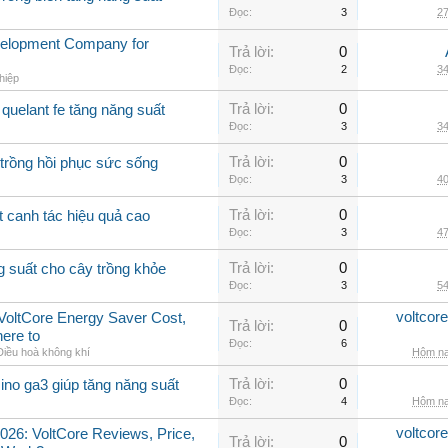
Đọc:
3
27
velopment Company for
Trả lời:
0
Đọc:
2
34
hiệp
Trả lời:
0
quelant fe tăng năng suất
Đọc:
3
34
Trả lời:
0
 trồng hồi phục sức sống
Đọc:
3
40
Trả lời:
0
t canh tác hiệu quả cao
Đọc:
3
47
Trả lời:
0
g suất cho cây trồng khỏe
Đọc:
3
54
voltcor
, VoltCore Energy Saver Cost,
Trả lời:
0
ere to
Đọc:
6
Điều hoà không khí
Hôm na
Trả lời:
0
ino ga3 giúp tăng năng suất
Đọc:
4
Hôm na
voltcor
026: VoltCore Reviews, Price,
Trả lời:
0