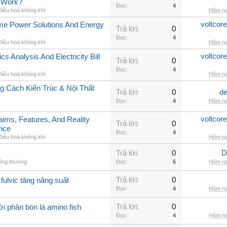
y Work?
Đọc:
4
Điều hoà không khí
Hôm na
voltcor
me Power Solutions And Energy
Trả lời:
0
Đọc:
4
Điều hoà không khí
Hôm na
voltcor
cs Analysis And Electricity Bill
Trả lời:
0
Đọc:
4
Điều hoà không khí
Hôm na
 Cách Kiến Trúc & Nội Thất
Trả lời:
0
de
Đọc:
4
Hôm na
voltcor
aims, Features, And Reality
Trả lời:
0
vice
Đọc:
4
Điều hoà không khí
Hôm na
Trả lời:
0
D
hông thường
Đọc:
6
Hôm na
Trả lời:
0
fulvic tăng năng suất
Đọc:
4
Hôm na
Trả lời:
0
i phân bón lá amino fish
Đọc:
4
Hôm na