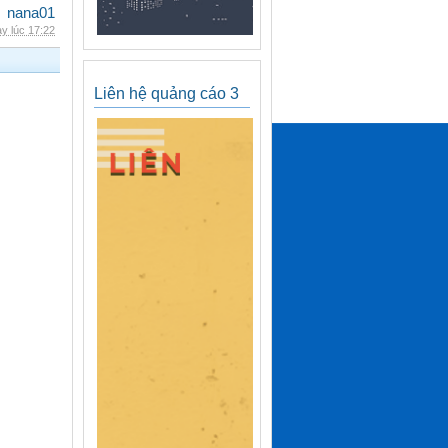
nana01
y lúc 17:22
Liên hệ quảng cáo 3