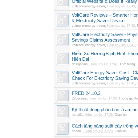
Official Website & Does It Reall
voltcore-energy-saver
,
Hôm nay lúc 17:43
,
VoltCare Reviews – Smarter Ho
& Electricity Saver Device
voltcore-energy-saver
,
Hôm nay lúc 17:42
,
VoltCare Electricity Saver - Physi
Savings Claims Assessment
voltcore-energy-saver
,
Hôm nay lúc 17:41
,
Điểm Xu Hướng Định Hình Phong
Hiện Đại
designplus
,
Hôm nay lúc 17:41
,
Thời trang
VoltCore Energy Saver Cost - Cl
Check For Electricity Saving De
voltcore-energy-saver
,
Hôm nay lúc 17:41
,
FRED 24.10.3
Drograms
,
Hôm nay lúc 17:38
,
Thông gió t
Kỹ thuật dùng phân bón lá amino 
nana01
,
Hôm nay lúc 17:36
,
Giao lưu
Cách tăng năng suất cây trồng vớ
nana01
,
Hôm nay lúc 17:29
,
Giao lưu