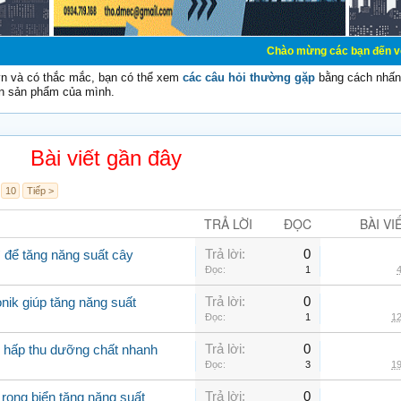
Chào mừng các bạn đến với Diễn đàn Cơ 
vn và có thắc mắc, bạn có thể xem
các câu hỏi thường gặp
bằng cách nhấn 
n sản phẩm của mình.
Bài viết gần đây
10
Tiếp >
TRẢ LỜI
ĐỌC
BÀI VI
Trả lời:
0
ì để tăng năng suất cây
Đọc:
1
4
Trả lời:
0
nik giúp tăng năng suất
Đọc:
1
12
Trả lời:
0
g hấp thu dưỡng chất nhanh
Đọc:
3
19
Trả lời:
0
 rong biển tăng năng suất