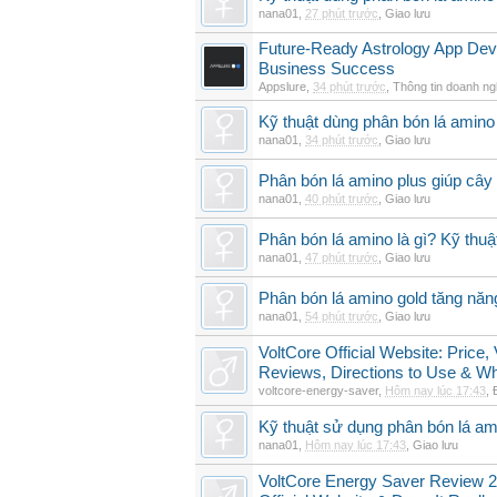
nana01
,
27 phút trước
,
Giao lưu
Future-Ready Astrology App De
Business Success
Appslure
,
34 phút trước
,
Thông tin doanh ng
Kỹ thuật dùng phân bón lá amino 
nana01
,
34 phút trước
,
Giao lưu
Phân bón lá amino plus giúp cây
nana01
,
40 phút trước
,
Giao lưu
Phân bón lá amino là gì? Kỹ thuậ
nana01
,
47 phút trước
,
Giao lưu
Phân bón lá amino gold tăng năn
nana01
,
54 phút trước
,
Giao lưu
VoltCore Official Website: Price
Reviews, Directions to Use & Wh
voltcore-energy-saver
,
Hôm nay lúc 17:43
,
Kỹ thuật sử dụng phân bón lá am
nana01
,
Hôm nay lúc 17:43
,
Giao lưu
VoltCore Energy Saver Review 2