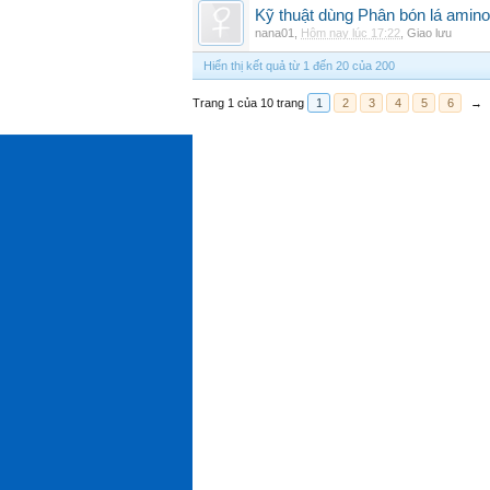
Kỹ thuật dùng Phân bón lá amino
nana01
,
Hôm nay lúc 17:22
,
Giao lưu
Hiển thị kết quả từ 1 đến 20 của 200
Trang 1 của 10 trang
1
2
3
4
5
6
→