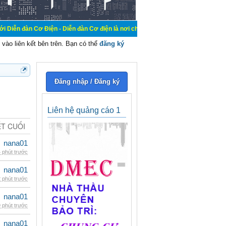
Điện - Diễn đàn Cơ điện là nơi chia sẽ kiến thức kinh nghiệm trong lãnh vực c
vào liên kết bên trên. Bạn có thể
đăng ký
Đăng nhập / Đăng ký
Liên hệ quảng cáo 1
ẾT CUỐI
nana01
 phút trước
nana01
 phút trước
nana01
 phút trước
nana01