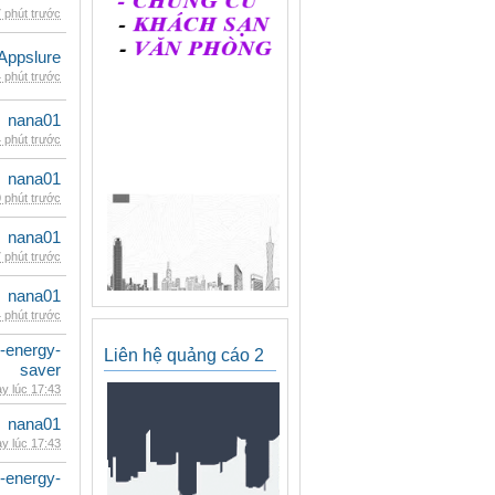
 phút trước
Appslure
 phút trước
nana01
 phút trước
nana01
 phút trước
nana01
 phút trước
nana01
 phút trước
e-energy-
Liên hệ quảng cáo 2
saver
y lúc 17:43
nana01
y lúc 17:43
e-energy-