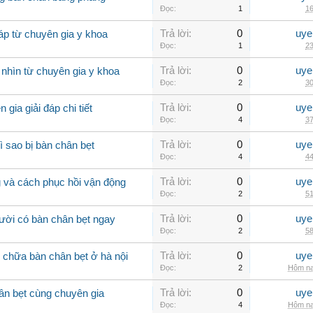
Đọc:
1
16
Trả lời:
0
uye
áp từ chuyên gia y khoa
Đọc:
1
23
Trả lời:
0
uye
 nhìn từ chuyên gia y khoa
Đọc:
2
30
Trả lời:
0
uye
gia giải đáp chi tiết
Đọc:
4
37
Trả lời:
0
uye
ì sao bị bàn chân bẹt
Đọc:
4
44
Trả lời:
0
uye
 và cách phục hồi vận động
Đọc:
2
51
Trả lời:
0
uye
ười có bàn chân bẹt ngay
Đọc:
2
58
Trả lời:
0
uye
m chữa bàn chân bẹt ở hà nội
Đọc:
2
Hôm na
Trả lời:
0
uye
hân bẹt cùng chuyên gia
Đọc:
4
Hôm na