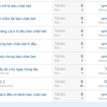
Trả lời:
0
uye
 trẻ bị bàn chân bẹt
Đọc:
4
Hôm na
Trả lời:
0
uye
 chữa tật bàn chân bẹt
Đọc:
4
Hôm na
Trả lời:
0
uye
ăng cách trị liệu bàn chân bẹt
Đọc:
8
Hôm na
Trả lời:
0
uye
ứng bàn chân bẹt ở đâu
Đọc:
7
Hôm na
Trả lời:
0
uye
hội chứng bàn chân bẹt
Đọc:
4
Hôm na
Trả lời:
0
T
u ấn cho ngày trọng đại
ham gia
Đọc:
7
Hôm na
Trả lời:
0
D
1 2
hông thường
Đọc:
10
Hôm na
Trả lời:
0
uye
ch điều trị bệnh bàn chân bẹt
Đọc:
7
Hôm na