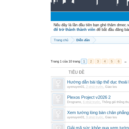
Nếu đây là lần đầu tiên bạn ghé thăm dmec.
để trở thành thành viên
để bắt đầu đăng bá
Trang chủ
Diễn đàn
Trang 1 của 10 trang
1
2
3
4
5
6
→
TIÊU ĐỀ
Hướng dẫn bài tập thể dục thoái 
uyenuyen01
,
2 phút trước
,
Giao lưu
Plexos Project v2026 2
Drograms
,
6 phút trước
,
Thông gió thông t
Xem tướng lòng bàn chân phẳng:
uyenuyen01
,
9 phút trước
,
Giao lưu
Giải mã sức khỏe qua xem tướn