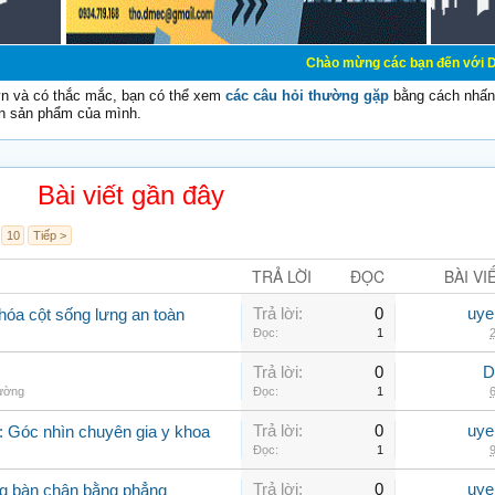
Chào mừng các bạn đến với Diễn đàn Cơ Điện
vn và có thắc mắc, bạn có thể xem
các câu hỏi thường gặp
bằng cách nhấn 
n sản phẩm của mình.
Bài viết gần đây
10
Tiếp >
TRẢ LỜI
ĐỌC
BÀI VI
Trả lời:
0
uye
hóa cột sống lưng an toàn
Đọc:
1
2
Trả lời:
0
D
hường
Đọc:
1
6
Trả lời:
0
uye
 Góc nhìn chuyên gia y khoa
Đọc:
1
9
Trả lời:
0
uye
g bàn chân bằng phẳng