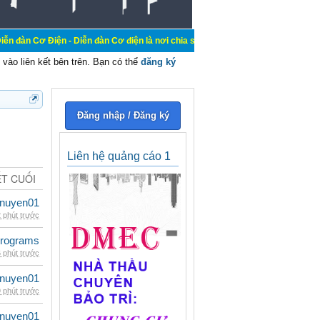
 - Diễn đàn Cơ điện là nơi chia sẽ kiến thức kinh nghiệm trong lãnh vực cơ đi
vào liên kết bên trên. Bạn có thể
đăng ký
Đăng nhập / Đăng ký
Liên hệ quảng cáo 1
ẾT CUỐI
nuyen01
 phút trước
rograms
 phút trước
nuyen01
 phút trước
nuyen01