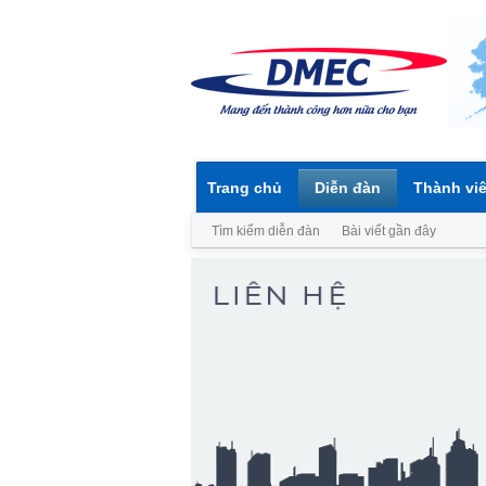
Trang chủ
Diễn đàn
Thành vi
Tìm kiếm diễn đàn
Bài viết gần đây