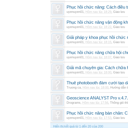
Phục hồi chức năng: Cách điều trị
uyenuyen01
,
Hôm nay lúc 18:29
,
Giao lưu
Phục hồi chức năng vận động khi
uyenuyen01
,
Hôm nay lúc 18:22
,
Giao lưu
Giải pháp y khoa phục hồi chức n
uyenuyen01
,
Hôm nay lúc 18:15
,
Giao lưu
Phục hồi chức năng chữa hội ch
uyenuyen01
,
Hôm nay lúc 18:07
,
Giao lưu
Giải mã chuyên gia: Cách chữa 
uyenuyen01
,
Hôm nay lúc 18:00
,
Giao lưu
Thuê photobooth đám cưới tạo dấ
Truong ca
,
Hôm nay lúc 18:00
,
Hướng dẫn t
Geoscience ANALYST Pro v.4.7.
Drograms
,
Hôm nay lúc 17:56
,
Thông gió t
Phục hồi chức năng bàn chân: Cá
uyenuyen01
,
Hôm nay lúc 17:53
,
Giao lưu
Hiển thị kết quả từ 1 đến 20 của 200