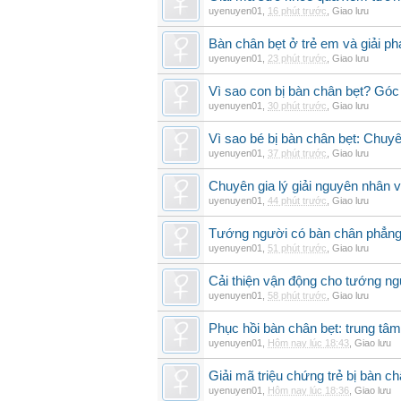
uyenuyen01
,
16 phút trước
,
Giao lưu
Bàn chân bẹt ở trẻ em và giải ph
uyenuyen01
,
23 phút trước
,
Giao lưu
Vì sao con bị bàn chân bẹt? Góc
uyenuyen01
,
30 phút trước
,
Giao lưu
Vì sao bé bị bàn chân bẹt: Chuyên 
uyenuyen01
,
37 phút trước
,
Giao lưu
Chuyên gia lý giải nguyên nhân v
uyenuyen01
,
44 phút trước
,
Giao lưu
Tướng người có bàn chân phẳng
uyenuyen01
,
51 phút trước
,
Giao lưu
Cải thiện vận động cho tướng ng
uyenuyen01
,
58 phút trước
,
Giao lưu
Phục hồi bàn chân bẹt: trung tâ
uyenuyen01
,
Hôm nay lúc 18:43
,
Giao lưu
Giải mã triệu chứng trẻ bị bàn c
uyenuyen01
,
Hôm nay lúc 18:36
,
Giao lưu