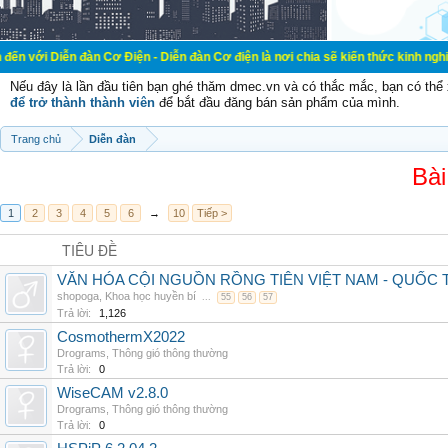
đàn Cơ Điện - Diễn đàn Cơ điện là nơi chia sẽ kiến thức kinh nghiệm trong lãn
Nếu đây là lần đầu tiên bạn ghé thăm dmec.vn và có thắc mắc, bạn có th
để trở thành thành viên
để bắt đầu đăng bán sản phẩm của mình.
Trang chủ
Diễn đàn
Bài
1
2
3
4
5
6
→
10
Tiếp >
TIÊU ĐỀ
VĂN HÓA CỘI NGUỒN RỒNG TIÊN VIỆT NAM - QUỐ
shopoga
,
Khoa học huyền bí
...
55
56
57
Trả lời:
1,126
CosmothermX2022
Drograms
,
Thông gió thông thường
Trả lời:
0
WiseCAM v2.8.0
Drograms
,
Thông gió thông thường
Trả lời:
0