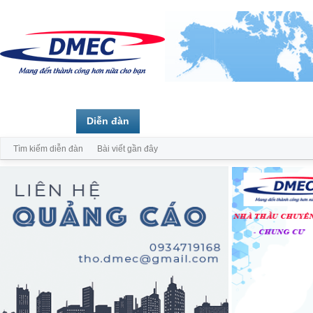
Trang chủ
Diễn đàn
Thành viên
Tìm kiếm diễn đàn
Bài viết gần đây