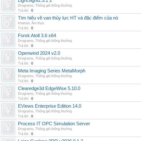
LightSight2.3.1 2
Drograms
,
Thông gió thông thường
Trả lời:
0
Tìm hiểu về van thủy lực HT và đặc điểm của nó
khatran
,
Ẩm thực
Trả lời:
0
Forsk Atoll 3.6 x64
Drograms
,
Thông gió thông thường
Trả lời:
0
Openwind 2024 v2.0
Drograms
,
Thông gió thông thường
Trả lời:
0
Meta Imaging Series MetaMorph
Drograms
,
Thông gió thông thường
Trả lời:
0
Clearedge3d EdgeWise 5.10.0
Drograms
,
Thông gió thông thường
Trả lời:
0
EViews Enterprise Edition 14.0
Drograms
,
Thông gió thông thường
Trả lời:
0
Process IT OPC Simulation Server
Drograms
,
Thông gió thông thường
Trả lời:
0