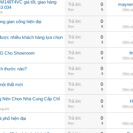
M148T4VC giá tốt, giao hàng
Trả lời:
0
maynen
43 034
Đọc:
5
Hôm na
nh
Trả lời:
0
ng gian sống hiện đại
Đọc:
5
Hôm na
Trả lời:
0
 được nhiều khách hàng lựa chọn
Đọc:
3
Hôm na
Trả lời:
0
t
 LG Cho Showroom
Đọc:
4
Hôm na
Trả lời:
0
ch thước nào?
Đọc:
3
Hôm na
Trả lời:
0
nội thất mới
Đọc:
5
Hôm na
ng Nên Chọn Nhà Cung Cấp Chỉ
Trả lời:
0
H
Đọc:
3
Hôm na
ng khí
Trả lời:
0
à phố hiện đại
Đọc:
3
Hôm na