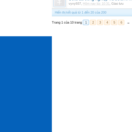
vyvy937
,
Hôm nay lúc 10:31
,
Giao lưu
Hiển thị kết quả từ 1 đến 20 của 200
Trang 1 của 10 trang
1
2
3
4
5
6
→