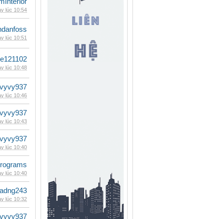
mInterior
y lúc 10:54
danfoss
y lúc 10:51
le121102
y lúc 10:48
vyvy937
y lúc 10:46
vyvy937
y lúc 10:43
vyvy937
y lúc 10:40
rograms
y lúc 10:40
adng243
y lúc 10:32
vyvy937