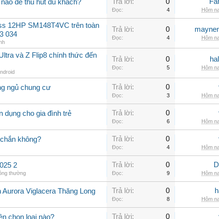
Trả lời:
0
Fa
nào để thu hút du khách?
Đọc:
4
Hôm na
oss 12HP SM148T4VC trên toàn
Trả lời:
0
maynen
3 034
Đọc:
4
Hôm na
nh
ltra và Z Flip8 chính thức đến
Trả lời:
0
ha
Đọc:
5
Hôm na
Android
Trả lời:
0
ng ngủ chung cư
Đọc:
3
Hôm na
Trả lời:
0
 dụng cho gia đình trẻ
Đọc:
6
Hôm na
Trả lời:
0
 chắn không?
Đọc:
4
Hôm na
Trả lời:
0
D
025 2
hông thường
Đọc:
9
Hôm na
Trả lời:
0
h
n Aurora Viglacera Thăng Long
Đọc:
8
Hôm na
Trả lời:
0
ên chọn loại nào?