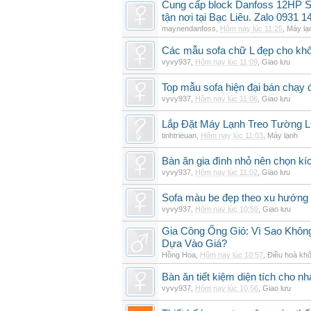
Cung cấp block Danfoss 12HP S
tận nơi tại Bạc Liêu. Zalo 0931 1
maynendanfoss
,
Hôm nay lúc 11:25
,
Máy lạ
Các mẫu sofa chữ L đẹp cho khô
vyvy937
,
Hôm nay lúc 11:09
,
Giao lưu
Top mẫu sofa hiện đại bán chạy
vyvy937
,
Hôm nay lúc 11:06
,
Giao lưu
Lắp Đặt Máy Lạnh Treo Tường
tinhtrieuan
,
Hôm nay lúc 11:03
,
Máy lạnh
Bàn ăn gia đình nhỏ nên chọn kí
vyvy937
,
Hôm nay lúc 11:02
,
Giao lưu
Sofa màu be đẹp theo xu hướng 
vyvy937
,
Hôm nay lúc 10:59
,
Giao lưu
Gia Công Ống Gió: Vì Sao Khô
Dựa Vào Giá?
Hồng Hoa
,
Hôm nay lúc 10:57
,
Điều hoà khô
Bàn ăn tiết kiệm diện tích cho nh
vyvy937
,
Hôm nay lúc 10:56
,
Giao lưu