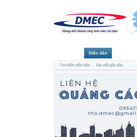
Trang chủ
Diễn đàn
Thành vi
Tìm kiếm diễn đàn
Bài viết gần đây