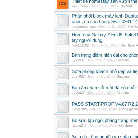
Thiết kế homestay sân vườn thế 
FamInterior
,
Hôm nay lúc 10:54
,
Nội thất
Phân phối block máy lạnh Danf
quốc, có sẵn hàng. SĐT 0931 14
maynendanfoss
,
Hôm nay lúc 10:51
,
Máy lạ
Hôm nay Galaxy Z Fold8, Fold8 U
tay người dùng
hale121102
,
Hôm nay lúc 10:48
,
Điện thoại 
Bàn trang điểm hiện đại cho phò
vyvy937
,
Hôm nay lúc 10:46
,
Giao lưu
Sofa phòng khách nhỏ đẹp và tiện
vyvy937
,
Hôm nay lúc 10:43
,
Giao lưu
Bàn ăn chân sắt mặt đá có chắc
vyvy937
,
Hôm nay lúc 10:40
,
Giao lưu
PASS START-PROF V4.87 R2 2
Drograms
,
Hôm nay lúc 10:40
,
Thông gió t
Bộ sưu tập ngói phẳng tráng me
hadng243
,
Hôm nay lúc 10:32
,
Xây dựng
Sofa da công nghiệp và sofa nỉ n