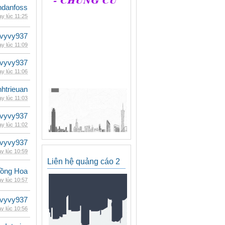
danfoss
y lúc 11:25
vyvy937
y lúc 11:09
vyvy937
y lúc 11:06
inhtrieuan
y lúc 11:03
vyvy937
y lúc 11:02
vyvy937
y lúc 10:59
Liên hệ quảng cáo 2
ồng Hoa
y lúc 10:57
vyvy937
y lúc 10:56