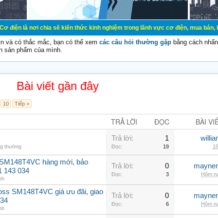
chia sẽ kiến thức kinh nghiệm trong lãnh vực cơ điện, mua bán, ký gửi, cho th
vn và có thắc mắc, bạn có thể xem
các câu hỏi thường gặp
bằng cách nhấn 
n sản phẩm của mình.
Bài viết gần đây
10
Tiếp >
TRẢ LỜI
ĐỌC
BÀI VI
Trả lời:
1
willi
ng thường
Đọc:
19
15
 SM148T4VC hàng mới, bảo
Trả lời:
0
maynen
1 143 034
Đọc:
3
Hôm na
nh
oss SM148T4VC giá ưu đãi, giao
Trả lời:
0
maynen
034
Đọc:
6
Hôm na
nh