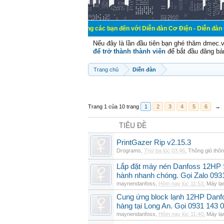
Chào mừng các bạn đến với Diễn đàn Cơ Điện - Diễn đàn Cơ điện là nơi 
Nếu đây là lần đầu tiên bạn ghé thăm dmec.
để trở thành thành viên
để bắt đầu đăng bá
Trang chủ
Diễn đàn
Trang 1 của 10 trang
1
2
3
4
5
6
→
TIÊU ĐỀ
PrintGazer Rip v2.15.3
Drograms
,
Thứ ba lúc 03:46
,
Thông gió thô
Lắp đặt máy nén Danfoss 12HP
hành nhanh chóng. Gọi Zalo 093
maynendanfoss
,
Hôm nay lúc 11:53
,
Máy lạ
Cung ứng block lạnh 12HP Danf
hàng tại Long An. Gọi 0931 143 
maynendanfoss
,
Hôm nay lúc 11:40
,
Máy lạ