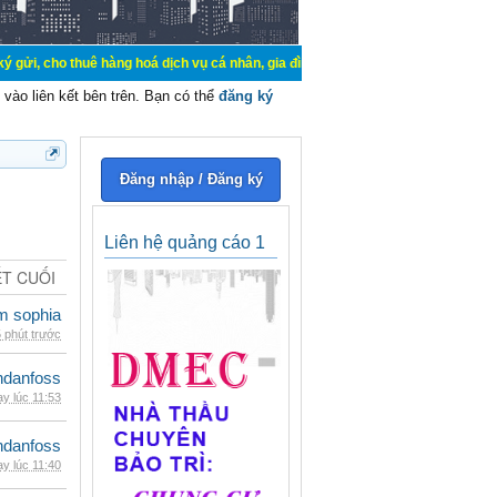
uê hàng hoá dịch vụ cá nhân, gia đình. Mua bán, ký gửi, cho thuê thiết bị hệ 
vào liên kết bên trên. Bạn có thể
đăng ký
Đăng nhập / Đăng ký
Liên hệ quảng cáo 1
ẾT CUỐI
am sophia
 phút trước
danfoss
y lúc 11:53
danfoss
y lúc 11:40