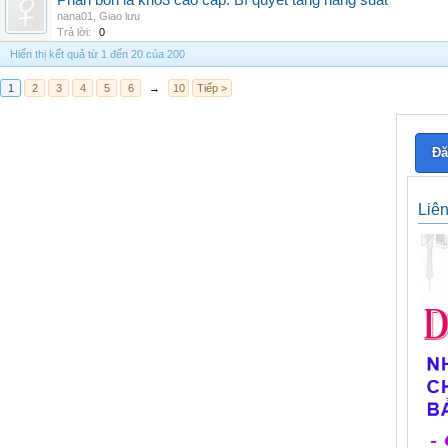
Phân bón lá kno3 cao cấp: Bí quyết tăng năng suất
nana01
,
Giao lưu
Trả lời:
0
Hiển thị kết quả từ 1 đến 20 của 200
1
2
3
4
5
6
→
10
Tiếp >
Đă
Liê