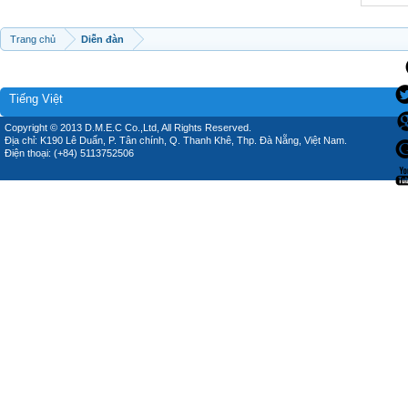
Trang chủ
Diễn đàn
Tiếng Việt
Copyright © 2013 D.M.E.C Co.,Ltd, All Rights Reserved.
Địa chỉ: K190 Lê Duẩn, P. Tân chính, Q. Thanh Khê, Thp. Đà Nẵng, Việt Nam.
Điện thoại: (+84) 5113752506