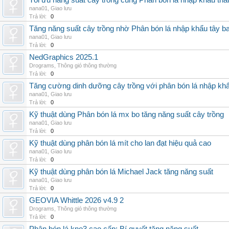
Tối ưu năng suất cây trồng cùng Phân bón lá nhập khẩu thái
nana01
,
Giao lưu
Trả lời:
0
Tăng năng suất cây trồng nhờ Phân bón lá nhập khẩu tây b
nana01
,
Giao lưu
Trả lời:
0
NedGraphics 2025.1
Drograms
,
Thông gió thông thường
Trả lời:
0
Tăng cường dinh dưỡng cây trồng với phân bón lá nhập kh
nana01
,
Giao lưu
Trả lời:
0
Kỹ thuật dùng Phân bón lá mx bo tăng năng suất cây trồng
nana01
,
Giao lưu
Trả lời:
0
Kỹ thuật dùng phân bón lá mít cho lan đạt hiệu quả cao
nana01
,
Giao lưu
Trả lời:
0
Kỹ thuật dùng phân bón lá Michael Jack tăng năng suất
nana01
,
Giao lưu
Trả lời:
0
GEOVIA Whittle 2026 v4.9 2
Drograms
,
Thông gió thông thường
Trả lời:
0