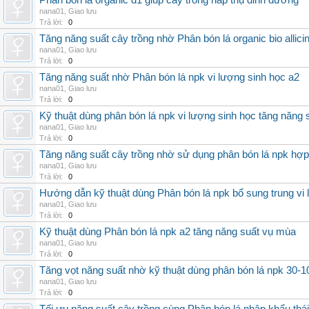
Phân bón lá organic d1 giúp cây trồng hấp thụ dinh dưỡng
nana01
,
Giao lưu
Trả lời:
0
Tăng năng suất cây trồng nhờ Phân bón lá organic bio allici
nana01
,
Giao lưu
Trả lời:
0
Tăng năng suất nhờ Phân bón lá npk vi lượng sinh học a2
nana01
,
Giao lưu
Trả lời:
0
Kỹ thuật dùng phân bón lá npk vi lượng sinh học tăng năng 
nana01
,
Giao lưu
Trả lời:
0
Tăng năng suất cây trồng nhờ sử dụng phân bón lá npk hợp 
nana01
,
Giao lưu
Trả lời:
0
Hướng dẫn kỹ thuật dùng Phân bón lá npk bổ sung trung vi
nana01
,
Giao lưu
Trả lời:
0
Kỹ thuật dùng Phân bón lá npk a2 tăng năng suất vụ mùa
nana01
,
Giao lưu
Trả lời:
0
Tăng vọt năng suất nhờ kỹ thuật dùng phân bón lá npk 30-1
nana01
,
Giao lưu
Trả lời:
0