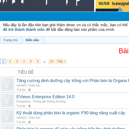
Nếu đây là lần đầu tiên bạn ghé thăm dmec.vn và có thắc mắc, bạn có th
để trở thành thành viên
để bắt đầu đăng bán sản phẩm của mình.
Trang chủ
Diễn đàn
Bài
1
2
3
4
5
6
→
10
Tiếp >
TIÊU ĐỀ
Tăng cường dinh dưỡng cây trồng với Phân bón lá Organo 
nana01
,
Giao lưu
Trả lời:
0
EViews Enterprise Edition 14.0
Drograms
,
Thông gió thông thường
Trả lời:
0
Kỹ thuật dùng phân bón lá organic F90 tăng năng suất cây
nana01
,
Giao lưu
Trả lời:
0