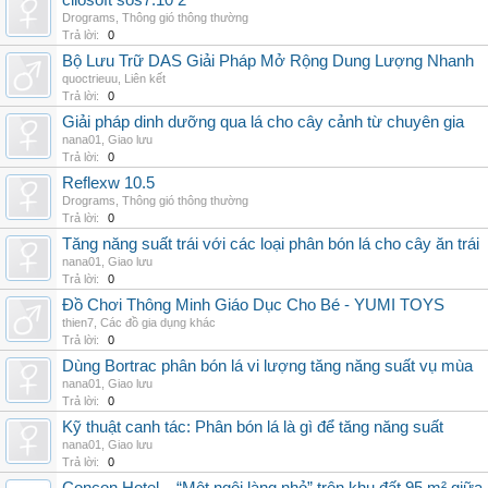
cliosoft sos7.10 2
Drograms
,
Thông gió thông thường
Trả lời:
0
Bộ Lưu Trữ DAS Giải Pháp Mở Rộng Dung Lượng Nhanh
quoctrieuu
,
Liên kết
Trả lời:
0
Giải pháp dinh dưỡng qua lá cho cây cảnh từ chuyên gia
nana01
,
Giao lưu
Trả lời:
0
Reflexw 10.5
Drograms
,
Thông gió thông thường
Trả lời:
0
Tăng năng suất trái với các loại phân bón lá cho cây ăn trái
nana01
,
Giao lưu
Trả lời:
0
Đồ Chơi Thông Minh Giáo Dục Cho Bé - YUMI TOYS
thien7
,
Các đồ gia dụng khác
Trả lời:
0
Dùng Bortrac phân bón lá vi lượng tăng năng suất vụ mùa
nana01
,
Giao lưu
Trả lời:
0
Kỹ thuật canh tác: Phân bón lá là gì để tăng năng suất
nana01
,
Giao lưu
Trả lời:
0