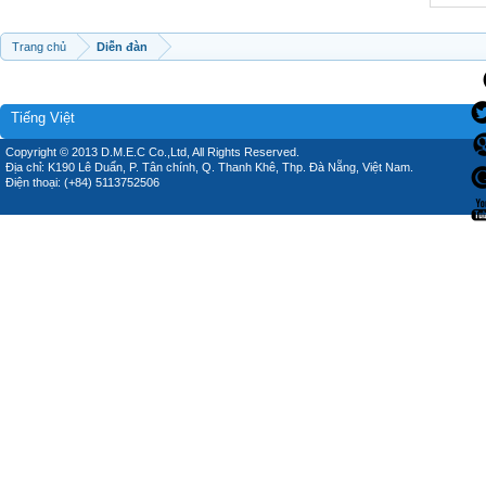
Trang chủ
Diễn đàn
Tiếng Việt
Copyright © 2013 D.M.E.C Co.,Ltd, All Rights Reserved.
Địa chỉ: K190 Lê Duẩn, P. Tân chính, Q. Thanh Khê, Thp. Đà Nẵng, Việt Nam.
Điện thoại: (+84) 5113752506