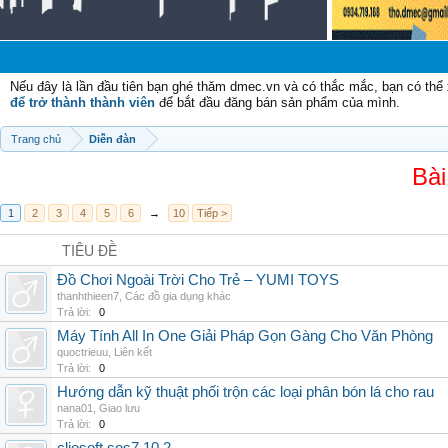
Nếu đây là lần đầu tiên bạn ghé thăm dmec.vn và có thắc mắc, bạn có th
để trở thành thành viên
để bắt đầu đăng bán sản phẩm của mình.
Trang chủ
Diễn đàn
Bài
1
2
3
4
5
6
→
10
Tiếp >
TIÊU ĐỀ
Đồ Chơi Ngoài Trời Cho Trẻ – YUMI TOYS
thanhthieen7
,
Các đồ gia dụng khác
Trả lời:
0
Máy Tính All In One Giải Pháp Gọn Gàng Cho Văn Phòng
quoctrieuu
,
Liên kết
Trả lời:
0
Hướng dẫn kỹ thuật phối trộn các loại phân bón lá cho rau
nana01
,
Giao lưu
Trả lời:
0