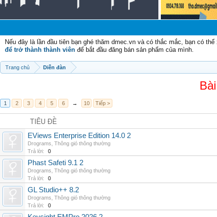
Chà
Nếu đây là lần đầu tiên bạn ghé thăm dmec.vn và có thắc mắc, bạn có th
để trở thành thành viên
để bắt đầu đăng bán sản phẩm của mình.
Trang chủ
Diễn đàn
Bài
1
2
3
4
5
6
→
10
Tiếp >
TIÊU ĐỀ
EViews Enterprise Edition 14.0 2
Drograms
,
Thông gió thông thường
Trả lời:
0
Phast Safeti 9.1 2
Drograms
,
Thông gió thông thường
Trả lời:
0
GL Studio++ 8.2
Drograms
,
Thông gió thông thường
Trả lời:
0