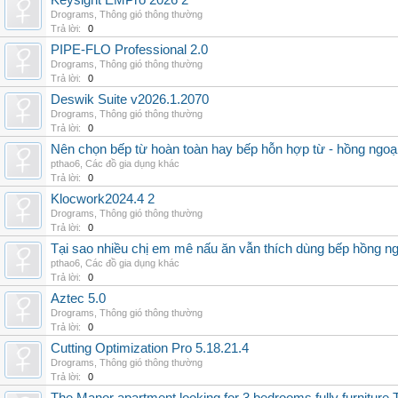
Keysight EMPro 2026 2
Drograms
,
Thông gió thông thường
Trả lời:
0
PIPE-FLO Professional 2.0
Drograms
,
Thông gió thông thường
Trả lời:
0
Deswik Suite v2026.1.2070
Drograms
,
Thông gió thông thường
Trả lời:
0
Nên chọn bếp từ hoàn toàn hay bếp hỗn hợp từ - hồng ngoại 
pthao6
,
Các đồ gia dụng khác
Trả lời:
0
Klocwork2024.4 2
Drograms
,
Thông gió thông thường
Trả lời:
0
Tại sao nhiều chị em mê nấu ăn vẫn thích dùng bếp hồng n
pthao6
,
Các đồ gia dụng khác
Trả lời:
0
Aztec 5.0
Drograms
,
Thông gió thông thường
Trả lời:
0
Cutting Optimization Pro 5.18.21.4
Drograms
,
Thông gió thông thường
Trả lời:
0