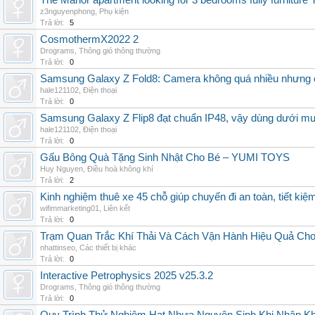
The Manor apartment looking for 3 bedrooms fully furnitur
z3nguyenphong
,
Phụ kiện
Trả lời:
5
CosmothermX2022 2
Drograms
,
Thông gió thông thường
Trả lời:
0
Samsung Galaxy Z Fold8: Camera không quá nhiều nhưng 
hale121102
,
Điện thoại
Trả lời:
0
Samsung Galaxy Z Flip8 đạt chuẩn IP48, vậy dùng dưới m
hale121102
,
Điện thoại
Trả lời:
0
Gấu Bông Quà Tặng Sinh Nhật Cho Bé – YUMI TOYS
Huy Nguyen
,
Điều hoà không khí
Trả lời:
2
Kinh nghiệm thuê xe 45 chỗ giúp chuyến đi an toàn, tiết kiệ
wifimmarketing01
,
Liên kết
Trả lời:
0
Trạm Quan Trắc Khí Thải Và Cách Vận Hành Hiệu Quả Ch
nhattinseo
,
Các thiết bị khác
Trả lời:
0
Interactive Petrophysics 2025 v25.3.2
Drograms
,
Thông gió thông thường
Trả lời:
0