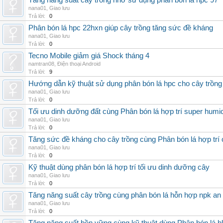
Tăng năng suất cây trồng nhờ sử dụng phân bón lá hpc 97
nana01
,
Giao lưu
Trả lời:
0
Phân bón lá hpc 22hxn giúp cây trồng tăng sức đề kháng
nana01
,
Giao lưu
Trả lời:
0
Tecno Mobile giảm giá Shock tháng 4
namtran08
,
Điện thoại Android
Trả lời:
9
Hướng dẫn kỹ thuật sử dụng phân bón lá hpc cho cây trồng
nana01
,
Giao lưu
Trả lời:
0
Tối ưu dinh dưỡng đất cùng Phân bón lá hợp trí super humi
nana01
,
Giao lưu
Trả lời:
0
Tăng sức đề kháng cho cây trồng cùng Phân bón lá hợp trí 
nana01
,
Giao lưu
Trả lời:
0
Kỹ thuật dùng phân bón lá hợp trí tối ưu dinh dưỡng cây
nana01
,
Giao lưu
Trả lời:
0
Tăng năng suất cây trồng cùng phân bón lá hỗn hợp npk an
nana01
,
Giao lưu
Trả lời:
0