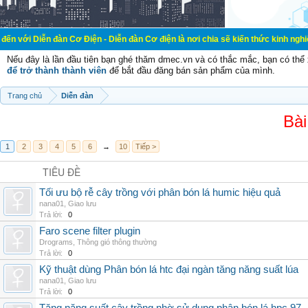
đàn Cơ Điện - Diễn đàn Cơ điện là nơi chia sẽ kiến thức kinh nghiệm trong lãnh
Nếu đây là lần đầu tiên bạn ghé thăm dmec.vn và có thắc mắc, bạn có th
để trở thành thành viên
để bắt đầu đăng bán sản phẩm của mình.
Trang chủ
Diễn đàn
Bài
1
2
3
4
5
6
→
10
Tiếp >
TIÊU ĐỀ
Tối ưu bộ rễ cây trồng với phân bón lá humic hiệu quả
nana01
,
Giao lưu
Trả lời:
0
Faro scene filter plugin
Drograms
,
Thông gió thông thường
Trả lời:
0
Kỹ thuật dùng Phân bón lá htc đại ngàn tăng năng suất lúa
nana01
,
Giao lưu
Trả lời:
0