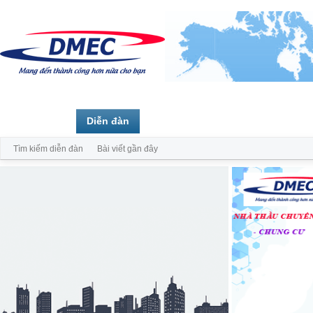
Trang chủ
Diễn đàn
Thành viên
Tìm kiếm diễn đàn
Bài viết gần đây