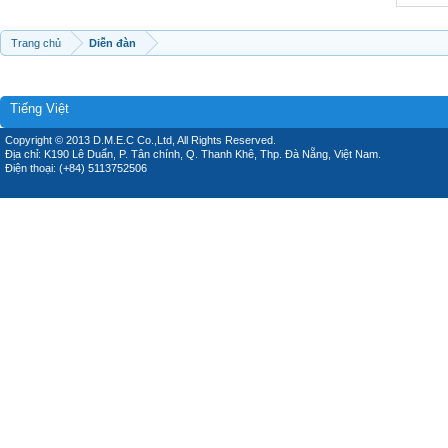
Trang chủ
Diễn đàn
Tiếng Việt
Copyright © 2013 D.M.E.C Co.,Ltd, All Rights Reserved.
Địa chỉ: K190 Lê Duẩn, P. Tân chính, Q. Thanh Khê, Thp. Đà Nẵng, Việt Nam.
Điện thoại: (+84) 5113752506