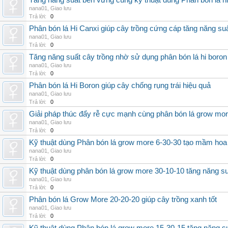
Tăng năng suất bền vững cùng kỹ thuật dùng Phân bón lá h
nana01
,
Giao lưu
Trả lời:
0
Phân bón lá Hi Canxi giúp cây trồng cứng cáp tăng năng su
nana01
,
Giao lưu
Trả lời:
0
Tăng năng suất cây trồng nhờ sử dụng phân bón lá hi boron
nana01
,
Giao lưu
Trả lời:
0
Phân bón lá Hi Boron giúp cây chống rụng trái hiệu quả
nana01
,
Giao lưu
Trả lời:
0
Giải pháp thúc đẩy rễ cực mạnh cùng phân bón lá grow mo
nana01
,
Giao lưu
Trả lời:
0
Kỹ thuật dùng Phân bón lá grow more 6-30-30 tạo mầm hoa
nana01
,
Giao lưu
Trả lời:
0
Kỹ thuật dùng phân bón lá grow more 30-10-10 tăng năng s
nana01
,
Giao lưu
Trả lời:
0
Phân bón lá Grow More 20-20-20 giúp cây trồng xanh tốt
nana01
,
Giao lưu
Trả lời:
0