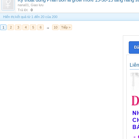
Kỹ thuật dùng Phân bón lá grow more 15-30-15 tăng năng s
nana01
,
Giao lưu
Trả lời:
0
Hiển thị kết quả từ 1 đến 20 của 200
1
2
3
4
5
6
→
10
Tiếp >
Đă
Liê