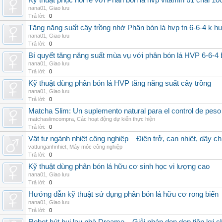
Kỹ thuật phục hồi rễ với Phân bón lá hvp vitamin b1 chai 10
nana01
,
Giao lưu
Trả lời:
0
Tăng năng suất cây trồng nhờ Phân bón lá hvp tn 6-6-4 k h
nana01
,
Giao lưu
Trả lời:
0
Bí quyết tăng năng suất mùa vụ với phân bón lá HVP 6-6-4 
nana01
,
Giao lưu
Trả lời:
0
Kỹ thuật dùng phân bón lá HVP tăng năng suất cây trồng
nana01
,
Giao lưu
Trả lời:
0
Matcha Slim: Un suplemento natural para el control de peso
matchaslimcompra
,
Các hoạt động dự kiến thực hiện
Trả lời:
0
Vật tư ngành nhiệt công nghiệp – Điện trở, can nhiệt, dây ch
vattunganhnhiet
,
Máy móc công nghiệp
Trả lời:
0
Kỹ thuật dùng phân bón lá hữu cơ sinh học vi lượng cao
nana01
,
Giao lưu
Trả lời:
0
Hướng dẫn kỹ thuật sử dụng phân bón lá hữu cơ rong biển
nana01
,
Giao lưu
Trả lời:
0