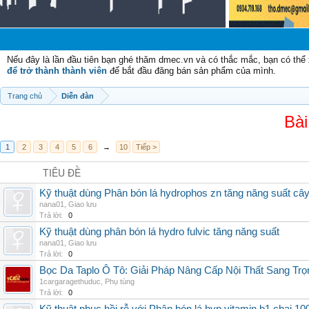
Nếu đây là lần đầu tiên bạn ghé thăm dmec.vn và có thắc mắc, bạn có th
để trở thành thành viên
để bắt đầu đăng bán sản phẩm của mình.
Trang chủ
Diễn đàn
Bài
1
2
3
4
5
6
→
10
Tiếp >
TIÊU ĐỀ
Kỹ thuật dùng Phân bón lá hydrophos zn tăng năng suất câ
nana01
,
Giao lưu
Trả lời:
0
Kỹ thuật dùng phân bón lá hydro fulvic tăng năng suất
nana01
,
Giao lưu
Trả lời:
0
Bọc Da Taplo Ô Tô: Giải Pháp Nâng Cấp Nội Thất Sang Trọ
1cargaragethuduc
,
Phụ tùng
Trả lời:
0