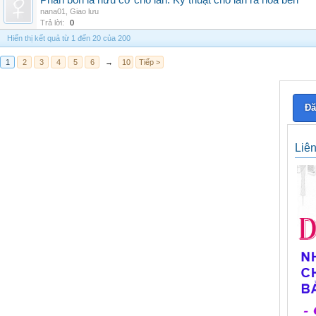
Phân bón lá hữu cơ cho lan: Kỹ thuật cho lan ra hoa bền
nana01
,
Giao lưu
Trả lời:
0
Hiển thị kết quả từ 1 đến 20 của 200
1
2
3
4
5
6
→
10
Tiếp >
Đă
Liê