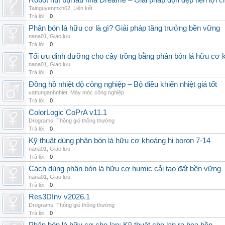
Robot hút bụi lau nhà Dreame – Giải pháp dọn dẹp tiện lợi ch
Tainguyenmxh02
,
Liên kết
Trả lời:
0
Phân bón lá hữu cơ là gì? Giải pháp tăng trưởng bền vững
nana01
,
Giao lưu
Trả lời:
0
Tối ưu dinh dưỡng cho cây trồng bằng phân bón lá hữu cơ
nana01
,
Giao lưu
Trả lời:
0
Đồng hồ nhiệt độ công nghiệp – Bộ điều khiển nhiệt giá tốt
vattunganhnhiet
,
Máy móc công nghiệp
Trả lời:
0
ColorLogic CoPrA v11.1
Drograms
,
Thông gió thông thường
Trả lời:
0
Kỹ thuật dùng phân bón lá hữu cơ khoáng hi boron 7-14
nana01
,
Giao lưu
Trả lời:
0
Cách dùng phân bón lá hữu cơ humic cải tạo đất bền vững
nana01
,
Giao lưu
Trả lời:
0
Res3DInv v2026.1
Drograms
,
Thông gió thông thường
Trả lời:
0