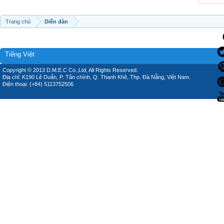
Trang chủ
Diễn đàn
Tiếng Việt
Copyright © 2013 D.M.E.C Co.,Ltd, All Rights Reserved.
Địa chỉ: K190 Lê Duẩn, P. Tân chính, Q. Thanh Khê, Thp. Đà Nẵng, Việt Nam.
Điện thoại: (+84) 5113752506