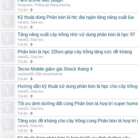
Faro scene filter plugin
Drograms
,
Thông gió thông thường
Trả lời:
0
Kỹ thuật dùng Phân bón lá htc đại ngàn tăng năng suất lúa
nana01
,
Giao lưu
Trả lời:
0
Tăng năng suất cây trồng nhờ sử dụng phân bón lá hpc 97
nana01
,
Giao lưu
Trả lời:
0
Phân bón lá hpc 22hxn giúp cây trồng tăng sức đề kháng
nana01
,
Giao lưu
Trả lời:
0
Tecno Mobile giảm giá Shock tháng 4
namtran08
,
Điện thoại Android
Trả lời:
9
Hướng dẫn kỹ thuật sử dụng phân bón lá hpc cho cây trồng
nana01
,
Giao lưu
Trả lời:
0
Tối ưu dinh dưỡng đất cùng Phân bón lá hợp trí super humi
nana01
,
Giao lưu
Trả lời:
0
Tăng sức đề kháng cho cây trồng cùng Phân bón lá hợp trí 
nana01
,
Giao lưu
Trả lời:
0