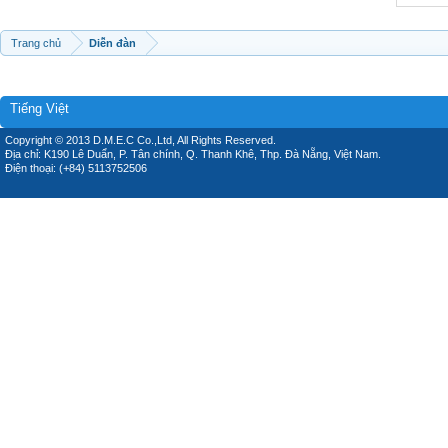
Trang chủ
Diễn đàn
Tiếng Việt
Copyright © 2013 D.M.E.C Co.,Ltd, All Rights Reserved.
Địa chỉ: K190 Lê Duẩn, P. Tân chính, Q. Thanh Khê, Thp. Đà Nẵng, Việt Nam.
Điện thoại: (+84) 5113752506