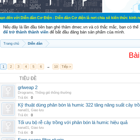
ễn đàn Cơ Điện - Diễn đàn Cơ điện là nơi chia sẽ kiến thức kinh nghiệm trong l
Nếu đây là lần đầu tiên bạn ghé thăm dmec.vn và có thắc mắc, bạn có th
để trở thành thành viên
để bắt đầu đăng bán sản phẩm của mình.
Trang chủ
Diễn đàn
Bài
1
2
3
4
5
6
→
10
Tiếp >
TIÊU ĐỀ
grlweap 2
Drograms
,
Thông gió thông thường
Trả lời:
0
Kỹ thuật dùng phân bón lá humic 322 tăng năng suất cây tr
nana01
,
Giao lưu
Trả lời:
0
Tối ưu bộ rễ cây trồng với phân bón lá humic hiệu quả
nana01
,
Giao lưu
Trả lời:
0