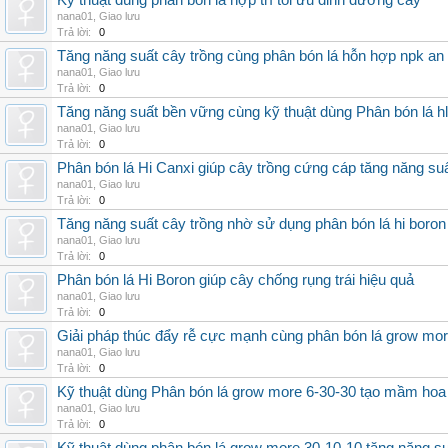
Kỹ thuật dùng phân bón lá hợp trí tối ưu dinh dưỡng cây
nana01
,
Giao lưu
Trả lời:
0
Tăng năng suất cây trồng cùng phân bón lá hỗn hợp npk an
nana01
,
Giao lưu
Trả lời:
0
Tăng năng suất bền vững cùng kỹ thuật dùng Phân bón lá h
nana01
,
Giao lưu
Trả lời:
0
Phân bón lá Hi Canxi giúp cây trồng cứng cáp tăng năng su
nana01
,
Giao lưu
Trả lời:
0
Tăng năng suất cây trồng nhờ sử dụng phân bón lá hi boron
nana01
,
Giao lưu
Trả lời:
0
Phân bón lá Hi Boron giúp cây chống rụng trái hiệu quả
nana01
,
Giao lưu
Trả lời:
0
Giải pháp thúc đẩy rễ cực mạnh cùng phân bón lá grow mo
nana01
,
Giao lưu
Trả lời:
0
Kỹ thuật dùng Phân bón lá grow more 6-30-30 tạo mầm hoa
nana01
,
Giao lưu
Trả lời:
0