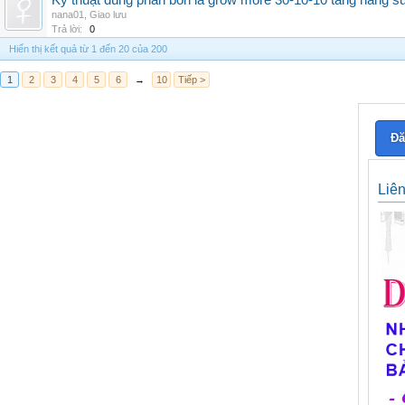
Kỹ thuật dùng phân bón lá grow more 30-10-10 tăng năng s
nana01
,
Giao lưu
Trả lời:
0
Hiển thị kết quả từ 1 đến 20 của 200
1
2
3
4
5
6
→
10
Tiếp >
Đă
Liê