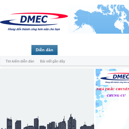
Trang chủ
Diễn đàn
Thành viên
Tìm kiếm diễn đàn
Bài viết gần đây