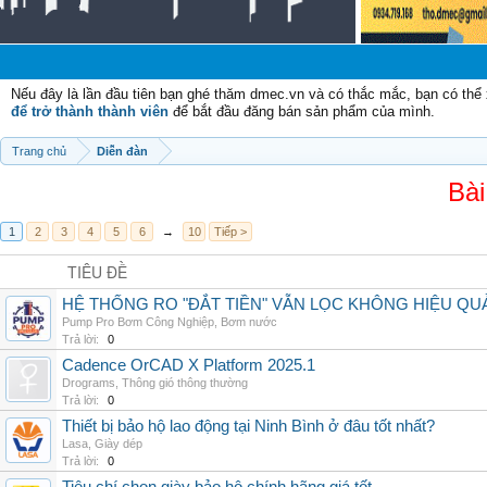
Nếu đây là lần đầu tiên bạn ghé thăm dmec.vn và có thắc mắc, bạn có th
để trở thành thành viên
để bắt đầu đăng bán sản phẩm của mình.
Trang chủ
Diễn đàn
Bài
1
2
3
4
5
6
→
10
Tiếp >
TIÊU ĐỀ
HỆ THỐNG RO "ĐẮT TIỀN" VẪN LỌC KHÔNG HIỆU QU
Pump Pro Bơm Công Nghiệp
,
Bơm nước
Trả lời:
0
Cadence OrCAD X Platform 2025.1
Drograms
,
Thông gió thông thường
Trả lời:
0
Thiết bị bảo hộ lao động tại Ninh Bình ở đâu tốt nhất?
Lasa
,
Giày dép
Trả lời:
0