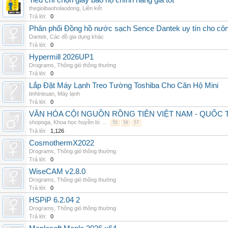
Tiêu chí chọn giày bảo hộ chính hãng giá tốt
thegioibaoholaodong
,
Liên kết
Trả lời:
0
Phân phối Đồng hồ nước sạch Sence Dantek uy tín cho công
Dantek
,
Các đồ gia dụng khác
Trả lời:
0
Hypermill 2026UP1
Drograms
,
Thông gió thông thường
Trả lời:
0
Lắp Đặt Máy Lạnh Treo Tường Toshiba Cho Căn Hộ Mini
tinhtrieuan
,
Máy lạnh
Trả lời:
0
VĂN HÓA CỘI NGUỒN RỒNG TIÊN VIỆT NAM - QUỐ
shopoga
,
Khoa học huyền bí
...
55
56
57
Trả lời:
1,126
CosmothermX2022
Drograms
,
Thông gió thông thường
Trả lời:
0
WiseCAM v2.8.0
Drograms
,
Thông gió thông thường
Trả lời:
0
HSPiP 6.2.04 2
Drograms
,
Thông gió thông thường
Trả lời:
0