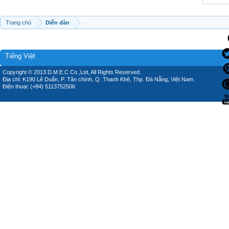
Trang chủ
Diễn đàn
Tiếng Việt
Copyright © 2013 D.M.E.C Co.,Ltd, All Rights Reserved.
Địa chỉ: K190 Lê Duẩn, P. Tân chính, Q. Thanh Khê, Thp. Đà Nẵng, Việt Nam.
Điện thoại: (+84) 5113752506