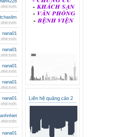
han4228
 phút trước
tchaslim
 phút trước
nana01
 phút trước
nana01
 phút trước
nana01
 phút trước
nana01
 phút trước
nana01
Liên hệ quảng cáo 2
 phút trước
ganhnhiet
 phút trước
nana01