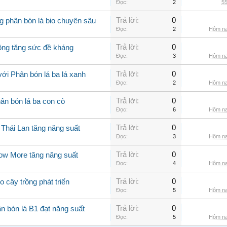
Đọc:
2
55
Trả lời:
0
g phân bón lá bio chuyên sâu
Đọc:
2
Hôm na
Trả lời:
0
rồng tăng sức đề kháng
Đọc:
3
Hôm na
Trả lời:
0
ới Phân bón lá ba lá xanh
Đọc:
2
Hôm na
Trả lời:
0
ân bón lá ba con cò
Đọc:
6
Hôm na
Trả lời:
0
 Thái Lan tăng năng suất
Đọc:
3
Hôm na
Trả lời:
0
row More tăng năng suất
Đọc:
4
Hôm na
Trả lời:
0
o cây trồng phát triển
Đọc:
5
Hôm na
Trả lời:
0
n bón lá B1 đạt năng suất
Đọc:
5
Hôm na