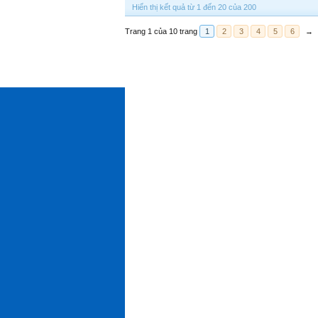
Hiển thị kết quả từ 1 đến 20 của 200
Trang 1 của 10 trang
1
2
3
4
5
6
→