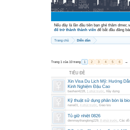
Nếu đây là lần đầu tiên bạn ghé thăm dmec.
để trở thành thành viên
để bắt đầu đăng bá
Trang chủ
Diễn đàn
Trang 1 của 10 trang
1
2
3
4
5
6
→
TIÊU ĐỀ
Xin Visa Du Lịch Mỹ: Hướng Dẫn
Kinh Nghiệm Đậu Cao
baohan4228
,
1 phút trước
,
Xây dựng
Kỹ thuật sử dụng phân bón lá bi
nana01
,
4 phút trước
,
Giao lưu
Tủ giữ nhiệt 0826
dienmaythanglong229
,
8 phút trước
,
Các đồ