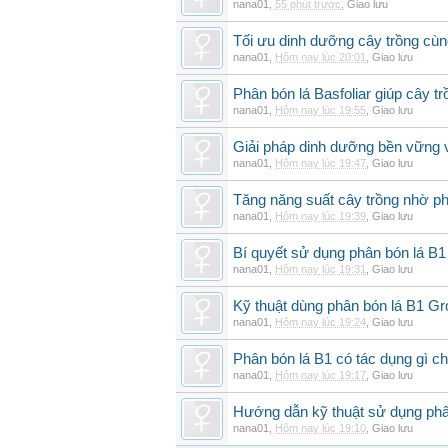
nana01
,
55 phút trước
,
Giao lưu
Tối ưu dinh dưỡng cây trồng cùn
nana01
,
Hôm nay lúc 20:01
,
Giao lưu
Phân bón lá Basfoliar giúp cây t
nana01
,
Hôm nay lúc 19:55
,
Giao lưu
Giải pháp dinh dưỡng bền vững v
nana01
,
Hôm nay lúc 19:47
,
Giao lưu
Tăng năng suất cây trồng nhờ ph
nana01
,
Hôm nay lúc 19:39
,
Giao lưu
Bí quyết sử dụng phân bón lá B1
nana01
,
Hôm nay lúc 19:31
,
Giao lưu
Kỹ thuật dùng phân bón lá B1 G
nana01
,
Hôm nay lúc 19:24
,
Giao lưu
Phân bón lá B1 có tác dụng gì ch
nana01
,
Hôm nay lúc 19:17
,
Giao lưu
Hướng dẫn kỹ thuật sử dụng phâ
nana01
,
Hôm nay lúc 19:10
,
Giao lưu