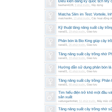
Điều kiện đăng ký quốc tịch Mỹ c
baohan4228
,
9 phút trước
,
Xây dựng
Matcha Slim im Test: Vorteile, I
matchaslim
,
13 phút trước
,
Các hoạt động dự
Kỹ thuật tăng năng suất cây trồn
nana01
,
19 phút trước
,
Giao lưu
Phân bón lá Bio King giúp cây t
nana01
,
26 phút trước
,
Giao lưu
Tăng năng suất cây trồng nhờ Ph
nana01
,
33 phút trước
,
Giao lưu
Hướng dẫn sử dụng phân bón lá b
nana01
,
41 phút trước
,
Giao lưu
Tăng năng suất cây trồng: Phân b
nana01
,
48 phút trước
,
Giao lưu
Tìm hiểu điện trở khô một đầu v
sản xuất
vattunganhnhiet
,
51 phút trước
,
Máy móc cô
Tăng năng suất cây trồng nhờ sử