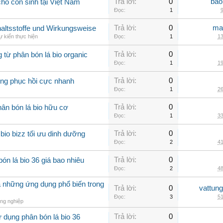
Trả lời:
0
bao
ho con sinh tại Việt Nam
Đọc:
1
9
Trả lời:
0
ma
nhaltsstoffe und Wirkungsweise
 kiến thực hiện
Đọc:
1
13
Trả lời:
0
g từ phân bón lá bio organic
Đọc:
1
19
Trả lời:
0
rồng phục hồi cực nhanh
Đọc:
1
26
Trả lời:
0
ân bón lá bio hữu cơ
Đọc:
1
33
Trả lời:
0
io bizz tối ưu dinh dưỡng
Đọc:
2
41
Trả lời:
0
ón lá bio 36 giá bao nhiêu
Đọc:
2
48
à những ứng dụng phổ biến trong
Trả lời:
0
vattun
Đọc:
3
51
ng nghiệp
Trả lời:
0
 dụng phân bón lá bio 36