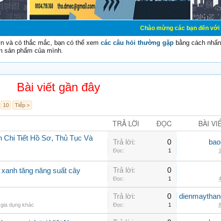
Chào mừng các bạn đến với Diễn đàn Cơ Đi
vn và có thắc mắc, bạn có thể xem
các câu hỏi thường gặp
bằng cách nhấn 
n sản phẩm của mình.
Bài viết gần đây
10
Tiếp >
TRẢ LỜI
ĐỌC
BÀI VI
 Chi Tiết Hồ Sơ, Thủ Tục Và
Trả lời:
0
bao
Đọc:
1
1
Trả lời:
0
o xanh tăng năng suất cây
Đọc:
1
4
Trả lời:
0
dienmaythan
 gia dụng khác
Đọc:
1
8