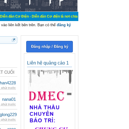
ện - Diễn đàn Cơ điện là nơi chia sẽ kiến thức kinh nghiệm trong lãnh vực cơ đ
vào liên kết bên trên. Bạn có thể
đăng ký
Đăng nhập / Đăng ký
Liên hệ quảng cáo 1
ẾT CUỐI
han4228
 phút trước
nana01
 phút trước
glong229
 phút trước